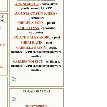
ADA NEMESCU
- poetă, artist
plastic, membră UZPR
AUGUSTA COSTIN (CHRIS)
-
RE
prozatoare
LOG
MIHAELA POPA
- poetă
n?
GRIG SALVAN
- prozator,
cantautor
BOLACHE ALEXANDRU
- poet
MIHAI KATIN
- poet
tr-o
GABRIELA RAUCĂ
- poetă,
membră UZPR (redactor promovare
media)
CARMEN POPESCU
- scriitoare,
membră UZPR (redactor promovare
 da
media)
COLABORATORI
https://uzpr.ro/