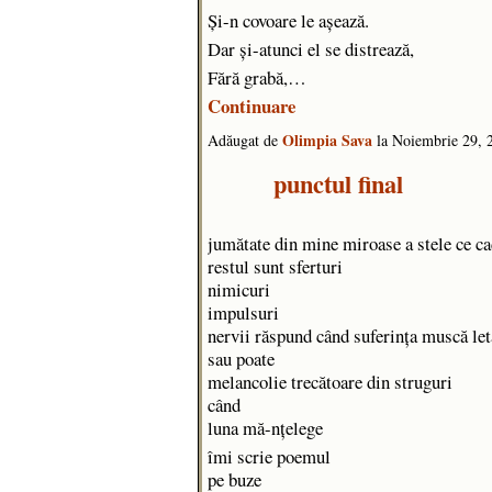
Şi-n covoare le aşează.
Dar şi-atunci el se distrează,
Fără grabă,…
Continuare
Olimpia Sava
Adăugat de
la Noiembrie 29,
punctul final
jumătate din mine miroase a stele ce c
restul sunt sferturi
nimicuri
impulsuri
nervii răspund când suferința muscă let
sau poate
melancolie trecătoare din struguri
când
luna mă-nțelege
îmi scrie poemul
pe buze