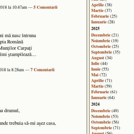
Aprilie
(38)
5 Comentarii
 2018 la 10:47am —
Martie
(37)
Februarie
(25)
Ianuarie
(28)
2025
Decembrie
ni mă nasc întruna
(21)
Noiembrie
(19)
pia Română
Octombrie
(25)
Munţilor Carpaţi
Septembrie
(35)
 îmi ştampilează…
August
(34)
Iulie
(44)
Iunie
(55)
7 Comentarii
2018 la 8:28am —
Mai
(72)
Aprilie
(71)
Martie
(59)
Februarie
(61)
Ianuarie
(64)
2024
au drumul,
Decembrie
(49)
Noiembrie
(53)
Octombrie
(56)
unde trebuia să-mi așez casa,
Septembrie
(71)
August
(56)