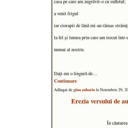
casa pe care am zugrăvit-o cu sufletul;
a venit frigul
iar ciorapii de lână mi-au rămas strâmț
la fel și lumea prin care am trecut într-
numai al nostru.
Dați-mi o lingură de…
Continuare
gina zaharia
Adăugat de
la Noiembrie 29, 
Erezia versului de a
În căutarea