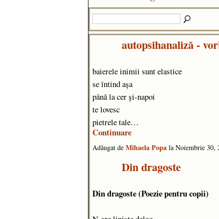
autopsihanaliză - vo
baierele inimii sunt elastice
se întind așa
până la cer și-napoi
te lovesc
pietrele tale…
Continuare
Mihaela Popa
Adăugat de
la Noiembrie 30,
Din dragoste
Din dragoste (Poezie pentru copii)
N-are linişte deloc