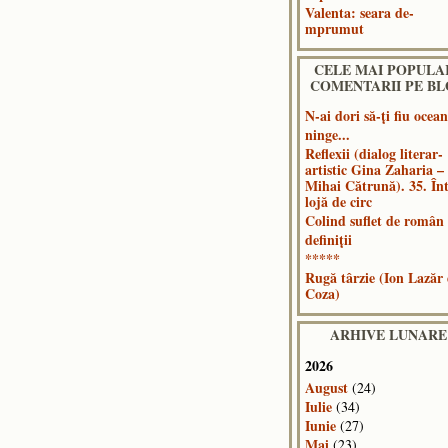
Valenta: seara de-
mprumut
CELE MAI POPULA
COMENTARII PE B
N-ai dori să-ți fiu ocea
ninge...
Reflexii (dialog literar-
artistic Gina Zaharia –
Mihai Cătrună). 35. În
lojă de circ
Colind suflet de român
definiții
*****
Rugă târzie (Ion Lazăr
Coza)
ARHIVE LUNARE
2026
August
(24)
Iulie
(34)
Iunie
(27)
Mai
(23)