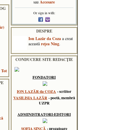
Accesare
sau
LOG
Or sign in with:
ăr)
DESPRE
Ion Lazăr da Coza
a creat
reţea Ning
această
.
CONDUCERE SITE REDACȚIE
 Tot
FONDATORI
PE
ION LAZĂR da COZA
- scriitor
VASILISIA LAZĂR
- poetă, membră
UZPR
ADMINISTRATORI-EDITORI
că
SOFIA SINCĂ
- prozatoare