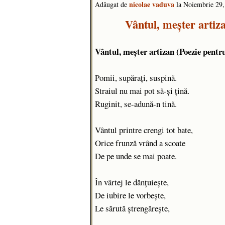
nicolae vaduva
Adăugat de
la Noiembrie 29
Vântul, meșter artiz
Vântul, meșter artizan (Poezie pentru
Pomii, supăraţi, suspină.
Straiul nu mai pot să-şi ţină.
Ruginit, se-adună-n tină.
Vântul printre crengi tot bate,
Orice frunză vrând a scoate
De pe unde se mai poate.
În vârtej le dănţuieşte,
De iubire le vorbeşte,
Le sărută ştrengăreşte,