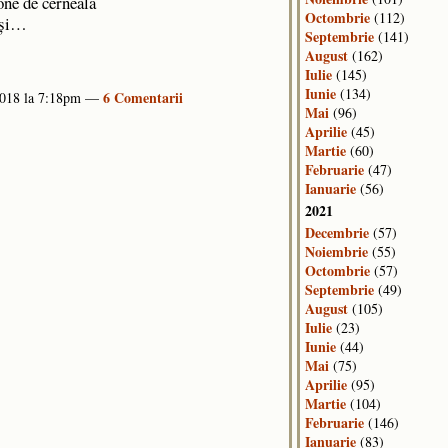
one de cerneală
Octombrie
(112)
şi…
Septembrie
(141)
August
(162)
Iulie
(145)
Iunie
(134)
6 Comentarii
2018 la 7:18pm —
Mai
(96)
Aprilie
(45)
Martie
(60)
Februarie
(47)
Ianuarie
(56)
2021
Decembrie
(57)
Noiembrie
(55)
Octombrie
(57)
Septembrie
(49)
August
(105)
Iulie
(23)
Iunie
(44)
Mai
(75)
Aprilie
(95)
Martie
(104)
Februarie
(146)
Ianuarie
(83)