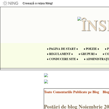
Creează o reţea Ning!
♦ PAGINA DE START ♦
♦ POEZIE ♦
♦ 
♦ REGULAMENT ♦
♦ GRUPURI ♦
♦ C
♦ CONDUCERE SITE ♦
♦ ADMINISTRAȚI
Toate Comentariile Publicate pe Blog
Blo
Postări de blog Noiembrie 2