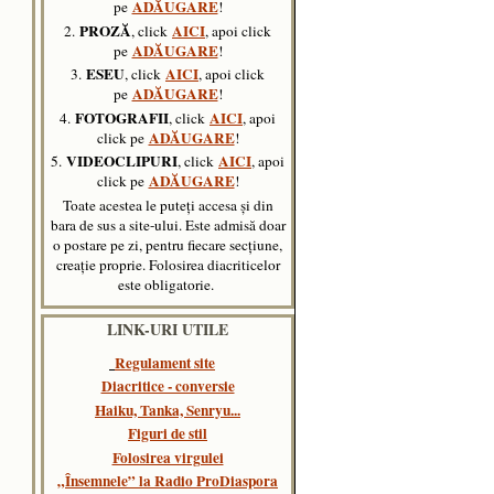
ADĂUGARE
pe
!
PROZĂ
AICI
2.
, click
, apoi click
ADĂUGARE
pe
!
ESEU
AICI
3.
, click
, apoi click
ADĂUGARE
pe
!
FOTOGRAFII
AICI
4.
, click
, apoi
ADĂUGARE
click pe
!
VIDEOCLIPURI
AICI
5.
, click
,
apoi
ADĂUGARE
click pe
!
Toate acestea le puteți accesa și din
bara de sus a site-ului. Este admisă doar
o postare pe zi, pentru fiecare secțiune,
creație proprie. Folosirea diacriticelor
este obligatorie.
LINK-URI UTILE
Regulament site
Diacritice - conversie
Haiku, Tanka, Senryu..
.
Figuri de stil
Folosirea virgulei
„Însemnele” la Radio ProDiaspora