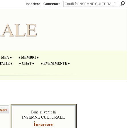
Înscriere
Conectare
A MEA ♦
♦ MEMBRI ♦
TAȚIE ♦
♦ CHAT ♦
♦ EVENIMENTE ♦
ugare
Bine ai venit la
ÎNSEMNE CULTURALE
Înscriere