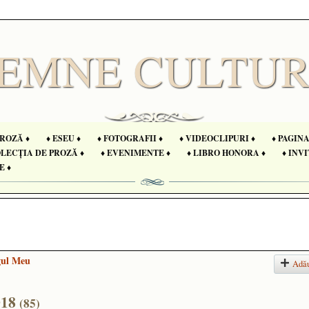
PROZĂ ♦
♦ ESEU ♦
♦ FOTOGRAFII ♦
♦ VIDEOCLIPURI ♦
♦ PAGIN
OLECȚIA DE PROZĂ ♦
♦ EVENIMENTE ♦
♦ LIBRO HONORA ♦
♦ INVI
E ♦
gul Meu
Adă
018
(85)