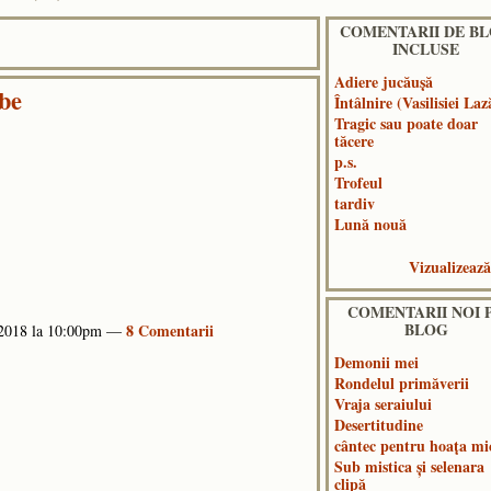
COMENTARII DE B
INCLUSE
Adiere jucăușă
rbe
Întâlnire (Vasilisiei Laz
Tragic sau poate doar
tăcere
p.s.
Trofeul
tardiv
Lună nouă
Vizualizează
COMENTARII NOI 
BLOG
8 Comentarii
 2018 la 10:00pm —
Demonii mei
Rondelul primăverii
Vraja seraiului
Desertitudine
cântec pentru hoața mi
Sub mistica și selenara
clipă