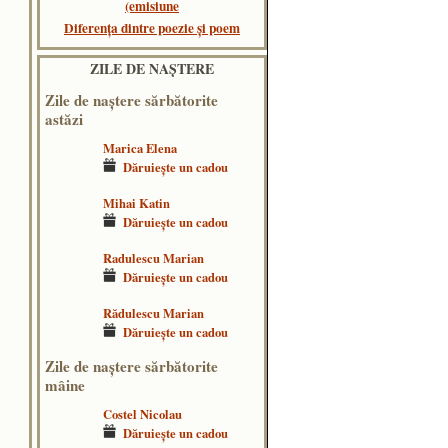
(emisiune
Diferența dintre poezie și poem
ZILE DE NAŞTERE
Zile de naştere sărbătorite
astăzi
Marica Elena
Dăruieşte un cadou
Mihai Katin
Dăruieşte un cadou
Radulescu Marian
Dăruieşte un cadou
Rădulescu Marian
Dăruieşte un cadou
Zile de naştere sărbătorite
mâine
Costel Nicolau
Dăruieşte un cadou