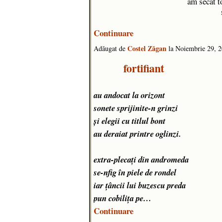
am secat t
Continuare
Costel Zăgan
Adăugat de
la Noiembrie 29, 
fortifiant
au andocat la orizont
sonete sprijinite-n grinzi
și elegii cu titlul bont
au deraiat printre oglinzi.
extra-plecați din andromeda
se-nfig în piele de rondel
iar țâncii lui buzescu preda
pun cobilița pe…
Continuare