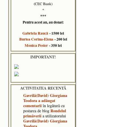
(CEC Bank)
*
***
Pentru acest an, au donat:
Gabriela Raucă
- 1500 lei
Burtea Corina-Elena
- 200 lei
Monica Pester
- 350 lei
IMPORTANT!
ACTIVITATEA RECENTĂ
Gavrilă(David) Giorgiana
Teodora
a adăugat
comentarii
în legătură cu
Rondelul
postarea de blog
primăverii
a utilizatorului
Gavrilă(David) Giorgiana
Teodora