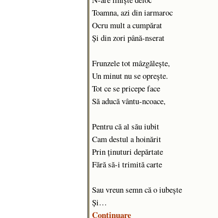
Toamna, azi din iarmaroc
Ocru mult a cumpărat
Şi din zori până-nserat
Frunzele tot mâzgăleşte,
Un minut nu se opreşte.
Tot ce se pricepe face
Să aducă vântu-ncoace,
Pentru că al său iubit
Cam destul a hoinărit
Prin ţinuturi depărtate
Fără să-i trimită carte
Sau vreun semn că o iubeşte
Şi…
Continuare