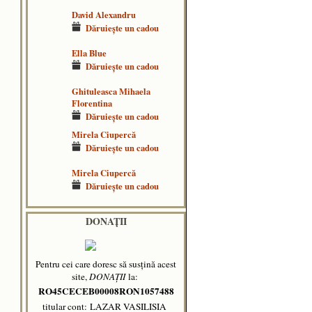
David Alexandru
Dăruieşte un cadou
Ella Blue
Dăruieşte un cadou
Ghituleasca Mihaela
Florentina
Dăruieşte un cadou
Mirela Ciupercă
Dăruieşte un cadou
Mirela Ciupercă
Dăruieşte un cadou
DONAȚII
Pentru cei care doresc să susțină acest
site,
DONAȚII
la:
RO45CECEB00008RON1057488
titular cont: LAZAR VASILISIA