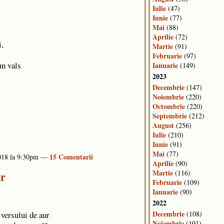
Iulie
(47)
Iunie
(77)
Mai
(88)
Aprilie
(72)
i,
Martie
(91)
Februarie
(97)
un vals
Ianuarie
(149)
2023
Decembrie
(147)
Noiembrie
(220)
Octombrie
(220)
Septembrie
(212)
August
(256)
Iulie
(210)
Iunie
(91)
Mai
(77)
15 Comentarii
2018 la 9:30pm —
Aprilie
(90)
Martie
(116)
ur
Februarie
(109)
Ianuarie
(90)
2022
Decembrie
 versului de aur
(108)
Noiembrie
(101)