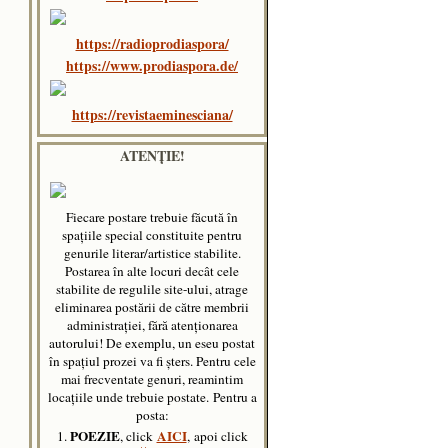
https://radioprodiaspora/
https://www.prodiaspora.de/
https://revistaeminesciana/
ATENȚIE!
Fiecare postare trebuie făcută în
spaţiile special constituite pentru
genurile literar/artistice stabilite.
Postarea în alte locuri decât cele
stabilite de regulile site-ului, atrage
eliminarea postării de către membrii
administraţiei, fără atenţionarea
autorului! De exemplu, un eseu postat
în spațiul prozei va fi șters. Pentru cele
mai frecventate genuri, reamintim
locațiile unde trebuie postate.
Pentru a
posta:
POEZIE
AICI
1.
, click
, apoi click