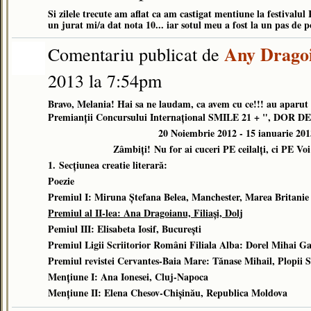
Si zilele trecute am aflat ca am castigat mentiune la festivalul 
un jurat mi/a dat nota 10... iar sotul meu a fost la un pas de po
Any Drago
Comentariu publicat de
2013 la 7:54pm
Bravo, Melania! Hai sa ne laudam, ca avem cu ce!!! au aparut
Premianții Concursului Internațional SMILE 21 + ", DOR D
20 Noiembrie 2012 - 15 ianuarie 201
Zâmbiți!
Nu for ai cuceri PE ceilalți, ci PE Voi
1.
Secțiunea creatie literară:
Poezie
Premiul I: Miruna Ștefana Belea, Manchester, Marea Britanie
Premiul al II-lea: Ana Dragoianu, Filiași, Dolj
Pemiul III: Elisabeta Iosif, București
Premiul Ligii Scriitorior Români Filiala Alba: Dorel Mihai G
Premiul revistei Cervantes-Baia Mare: Tănase Mihail, Plopii S
Mențiune I: Ana Ionesei, Cluj-Napoca
Mențiune II: Elena Chesov-Chișinău, Republica Moldova