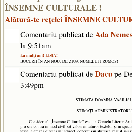
ÎNSEMNE CULTURALE !
Alătură-te reţelei ÎNSEMNE CULT
Ada Neme
Comentariu publicat de
la 9:51am
La mulți ani! LISIA!
BUCURII ÎN AN NOU, DE ZIUA NUMELUI FRUMOS!
Dacu
Comentariu publicat de
pe De
3:49pm
STIMATĂ DOAMNĂ VASILISI
STIMAȚI ADMINISTRATORI
Consider că ,,Însemne Culturale" este un Cenaclu Literar-Artist
pro sau contra în mod civilizat valoarea tuturor textelor și în speci
texte le emană direct sau indirect, concret sau abstract, realist sau s