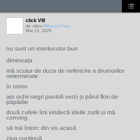
click VIII
de către
Mihaela Popa
Mai 13, 2025
nu sunt un interlocutor bun
dimineața
mă scutur de doza de nefericire a drumurilor
neterminate
în somn
am ochii negri pantofi verzi și părul flori de
păpădie
două cafele îmi vindecă ideile zurlii și mă
conving
să mă întorc din vis acasă
ziua continuă