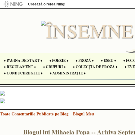
Creează o reţea Ning!
♦ PAGINA DE START ♦
♦ POEZIE ♦
♦ PROZĂ ♦
♦ ESEU ♦
♦ FOT
♦ REGULAMENT ♦
♦ GRUPURI ♦
♦ COLECȚIA DE PROZĂ ♦
♦ EV
♦ CONDUCERE SITE ♦
♦ ADMINISTRAȚIE ♦
Toate Comentariile Publicate pe Blog
Blogul Meu
Blogul lui Mihaela Popa -- Arhiva Sept