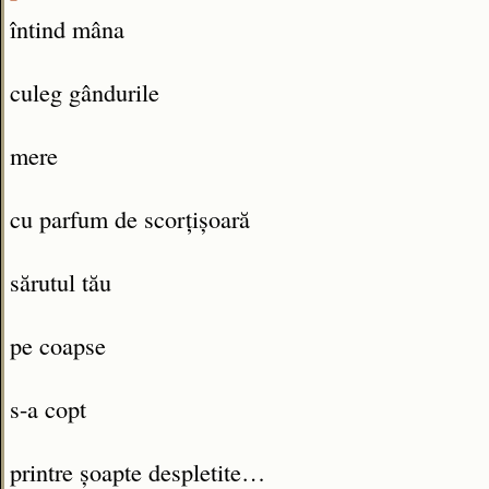
întind mâna
culeg gândurile
mere
cu parfum de scorțișoară
sărutul tău
pe coapse
s-a copt
printre șoapte despletite…