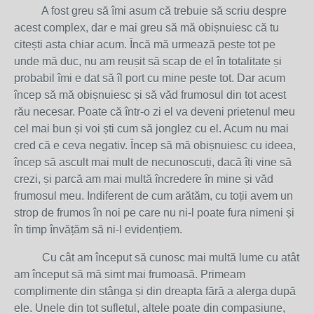
A fost greu să îmi asum că trebuie să scriu despre
acest complex, dar e mai greu să mă obișnuiesc că tu
citești asta chiar acum. Încă mă urmează peste tot pe
unde mă duc, nu am reușit să scap de el în totalitate și
probabil îmi e dat să îl port cu mine peste tot. Dar acum
încep să mă obișnuiesc și să văd frumosul din tot acest
rău necesar. Poate că într-o zi el va deveni prietenul meu
cel mai bun și voi ști cum să jonglez cu el. Acum nu mai
cred că e ceva negativ. Încep să mă obișnuiesc cu ideea,
încep să ascult mai mult de necunoscuți, dacă îți vine să
crezi, și parcă am mai multă încredere în mine și văd
frumosul meu. Indiferent de cum arătăm, cu toții avem un
strop de frumos în noi pe care nu ni-l poate fura nimeni și
în timp învățăm să ni-l evidențiem.
Cu cât am început să cunosc mai multă lume cu atât
am început să mă simt mai frumoasă. Primeam
complimente din stânga și din dreapta fără a alerga după
ele. Unele din tot sufletul, altele poate din compasiune,