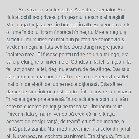
Am văzut-o la intersecţie. Aştepta la semafor. Am
ridicat ochii s-o privesc prin geamul deschis al maşinii.
Mă intriga fiinţa aceea îmbrăcată în alb. Eu veneam dintr-
o lume în doliu. Eram îmbrăcat în negru. Mi-era negru şi
sufletul. Îmi murise cel mai bun prieten de coronavirus.
Vedeam negru în faţa ochilor. Doar dungi negre jucau
înaintea mea. El fusese pentru mine ca un alter-ego, era
ca o prelungire a fiinţei mele. Gândeam la fel, simţeam la
fel, acţionam la fel, deşi nu eram rude de sânge. Dar ştiu
că el era mult mai bun decât mine, mai generos la suflet,
mai plin de viaţă, de iubire necondiţionată. Ştia să se
dăruie pe sine într-un gest tandru, într-o privire luminoasă,
într-o atingere prietenoasă, într-o sclipire a spiritului său
care ne cucerea pe toţi şi ne făcea să-l îndrăgim mult.
Priveam fata şi nu-mi venea să cred că, în situaţia
aceasta de nesiguranţă, de teamă cruntă de moarte, o
fiinţă putea zâmbi. Nu-mi zâmbea mie, nici celor din jurul
ei. Nu vorbea, nu cocheta cu nimeni. Era singură, într-un