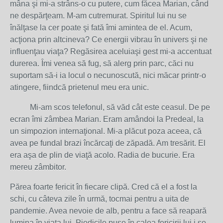
mâna şi mi-a strâns-o cu putere, cum făcea Marian, când
ne despărţeam. M-am cutremurat. Spiritul lui nu se
înălţase la cer poate şi fată îmi amintea de el. Acum,
acţiona prin altcineva? Ce energii vibrau în univers şi ne
influenţau viaţa? Regăsirea aceluiaşi gest mi-a accentuat
durerea. Îmi venea să fug, să alerg prin parc, căci nu
suportam să-i ia locul o necunoscută, nici măcar printr-o
atingere, fiindcă prietenul meu era unic.
Mi-am scos telefonul, să văd cât este ceasul. De pe
ecran îmi zâmbea Marian. Eram amândoi la Predeal, la
un simpozion internaţional. Mi-a plăcut poza aceea, că
avea pe fundal brazi încărcaţi de zăpadă. Am tresărit. El
era aşa de plin de viaţă acolo. Radia de bucurie. Era
mereu zâmbitor.
Părea foarte fericit în fiecare clipă. Cred că el a fost la
schi, cu câteva zile în urmă, tocmai pentru a uita de
pandemie. Avea nevoie de alb, pentru a face să reapară
lumina în viaţa lui. Piedicile puse în calea fericirii lui i se