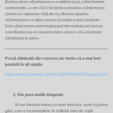
Bunica zicea «Dumnezeu s-o odihnească, a fost femeie
cumsecade…» ori «Să-i fie țărâna ușoară»; când murea
cineva ce «greșise» față de ea, Bunica spunea
«Dumnezeu s-o aibe-n pază că multe a mai săvârșit»
însă când murea vreo matracucă din mahala ori una cu
care Bunica nu se avusese bine, zicea: « Ei, să moară
sănătoasă și asta».
..........................................................................................................
Proză eliminată din concurs pe motiv că a mai fost
postată în alt spațiu.
https://www.facebook.com/1112667958885553/posts/13926
2. Din prea multă dragoste
M-am întrebat mereu ce este fericirea, unde o putem
găsi, cum o recunoaștem. In sufletul meu de copil