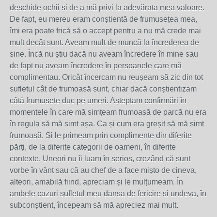
deschide ochii și de a mă privi la adevărata mea valoare.
De fapt, eu mereu eram conștientă de frumusețea mea,
îmi era poate frică să o accept pentru a nu mă crede mai
mult decât sunt. Aveam mult de muncă la încrederea de
sine. Încă nu știu dacă nu aveam încredere în mine sau
de fapt nu aveam încredere în persoanele care mă
complimentau. Oricât încercam nu reușeam să zic din tot
sufletul cât de frumoasă sunt, chiar dacă conștientizam
câtă frumusețe duc pe umeri. Așteptam confirmări în
momentele în care mă simțeam frumoasă de parcă nu era
în regula să mă simt așa. Ca și cum era greșit să mă simt
frumoasă. Și le primeam prin complimente din diferite
părți, de la diferite categorii de oameni, în diferite
contexte. Uneori nu îi luam în serios, crezând că sunt
vorbe în vânt sau că au chef de a face mișto de cineva,
alteori, amabilă fiind, apreciam și le mulțumeam. În
ambele cazuri sufletul meu dansa de fericire și undeva, în
subconștient, începeam să mă apreciez mai mult.