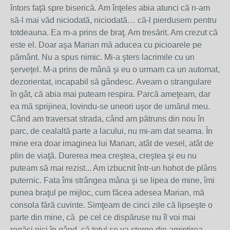
întors faţă spre biserică. Am înţeles abia atunci că n-am
să-l mai văd niciodată, niciodată… că-l pierdusem pentru
totdeauna. Ea m-a prins de braţ. Am tresărit. Am crezut că
este el. Doar aşa Marian mă aducea cu picioarele pe
pământ. Nu a spus nimic. Mi-a şters lacrimile cu un
şerveţel. M-a prins de mână şi eu o urmam ca un automat,
dezorientat, incapabil să gândesc. Aveam o strangulare
în gât, că abia mai puteam respira. Parcă ameţeam, dar
ea mă sprijinea, lovindu-se uneori uşor de umărul meu.
Când am traversat strada, când am pătruns din nou în
parc, de cealaltă parte a lacului, nu mi-am dat seama. În
mine era doar imaginea lui Marian, atât de vesel, atât de
plin de viaţă. Durerea mea creştea, creştea şi eu nu
puteam să mai rezist... Am izbucnit într-un hohot de plâns
puternic. Fata îmi strângea mâna şi se lipea de mine, îmi
punea braţul pe mijloc, cum făcea adesea Marian, mă
consola fără cuvinte. Simţeam de cinci zile că lipseşte o
parte din mine, că pe cel ce dispăruse nu îl voi mai
regăsi nici în gând, că totul se va şterge din amintirea