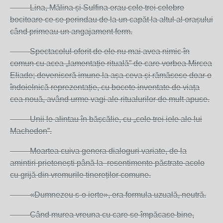
Lina, Mălina și Sulfina erau cele trei celebre
bocitoare ce se perindau de la un capăt la altul al orașului
când primeau un angajament ferm.
Spectacolul oferit de ele nu mai avea nimic în
comun cu acea „lamentație rituală” de care vorbea Mircea
Eliade; deveniseră imune la așa ceva și rămăsese doar o
îndoielnică reprezentație, cu bocete inventate de viața
cea nouă, având urme vagi ale ritualurilor de mult apuse.
Unii le alintau în bășcălie, cu „cele trei iele ale lui
Machedon”.
Moartea cuiva genera dialoguri variate, de la
amintiri prietenești până la resentimente păstrate acolo
cu grijă din vremurile tinereților comune.
«Dumnezeu s-o ierte», era formula uzuală, neutră.
Când murea vreuna cu care se împăcase bine,