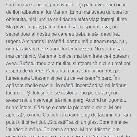
sub lumina soarelui primăvăratec şi parcă vedeam ochii
de flori albastre ai lui Marian. Ei nu mai aveau duioşia lor
obişnuită, nici lumina ce-i dădea atâta viaţă întregii fiinţe.
Mă priveau grav, parcă dorind să-mi spună ceva, un
secret doar al nostru pe care eu trebuia să-l descifrez
urgent. Am aprins lumânări, dar nu mă puteam ruga. Nu,
nu mai aveam ce-i spune lui Dumnezeu. Nu voiam să-i
mai cer nimic. Marian a fost cel mai bun frate ce-l puteam
avea. Sufletul meu era mutilat, simţeam că nici nu mai pot
respira de durere. Parcă nu mai aveam niciun rost pe
lumea asta Uitasem şi pentru ce venisem în parc. Îmi
apăsam cheile maşinii în mână, încercând să-mi înăbuş
lacrimile. Şi totuşi, ele se rostogoleau pe obraji şi nu
aveam niciun şerveţel să mi le şterg. Auzind un zgomot,
m-am întors. Căzuse o carte la picioarele mele. M-am
aplecat s-o ridic. Cu ochii împăienjeniţi de lacrimi, nu i-am
putut citi bine titlul. „Scuzaţi!” auzii un glas. Spre mine se
întindea o mână. Ea cerea cartea. M-am ridicat şi am
privit-o pe cea care se scuzase. Era ea. Am rămas mut de