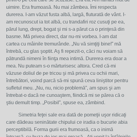
uimire. Era frumoasă. Nu mai zâmbea. Îmi respecta
durerea. I-am văzut fusta albă, largă, fluturată de vânt. I-
am recunoscut ia tot albă, cu trandafiri roz cusuţi pe ea,
părul lung, drept, bogat şi mi s-a părut ca o prinţesă din
basme. Mă privea direct, dar nu-mi vorbea. I-am dat
cartea cu mâinile tremurânde. „Nu vă simţiţi bine!” mă
întrebă, cu glas şoptit. Aş fi repezit-o, căci nu voiam să
pătrundă nimeni în fiinţa mea intimă. Durerea era doar a
mea. Nu puteam s-o mărturisesc altora. Cred că-mi
văzuse doliul de pe tricou şi mă privea cu ochii mari,
întrebători, voind parcă să-mi spună ceva liniştitor pentru
sufletul meu. „Nu, nu, nicio problemă”, am spus şi am
întrebat-o dacă ne cunoaştem, fiindcă mi se părea că o
ştiu demult timp. „Posibil”, spuse ea, zâmbind.
Simetria feţei sale era dată de pomeţii uşor ridicaţi
care dădeau seninătate chipului ce iradia o bucurie abia
perceptibilă. Forma gurii era frumoasă, ca o inimă
întoarsă, cu buza de jos mai groasă. „Aţi venit la întâlnirile