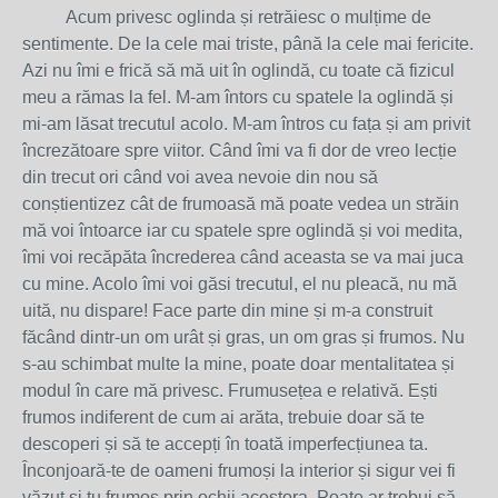
Acum privesc oglinda și retrăiesc o mulțime de
sentimente. De la cele mai triste, până la cele mai fericite.
Azi nu îmi e frică să mă uit în oglindă, cu toate că fizicul
meu a rămas la fel. M-am întors cu spatele la oglindă și
mi-am lăsat trecutul acolo. M-am întros cu fața și am privit
încrezătoare spre viitor. Când îmi va fi dor de vreo lecție
din trecut ori când voi avea nevoie din nou să
conștientizez cât de frumoasă mă poate vedea un străin
mă voi întoarce iar cu spatele spre oglindă și voi medita,
îmi voi recăpăta încrederea când aceasta se va mai juca
cu mine. Acolo îmi voi găsi trecutul, el nu pleacă, nu mă
uită, nu dispare! Face parte din mine și m-a construit
făcând dintr-un om urât și gras, un om gras și frumos. Nu
s-au schimbat multe la mine, poate doar mentalitatea și
modul în care mă privesc. Frumusețea e relativă. Ești
frumos indiferent de cum ai arăta, trebuie doar să te
descoperi și să te accepți în toată imperfecțiunea ta.
Înconjoară-te de oameni frumoși la interior și sigur vei fi
văzut și tu frumos prin ochii acestora. Poate ar trebui să