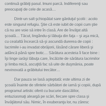
continuă grăbiţi pasul. Imuni parcă. Indiferenţi sau
preocupaţi de cele de acasă…
Dintr-un salt şchiopătat sare gărduţul şcolii : acolo
este singurul refugiu. Ştie că este iubit de copii cum ştie
că nu are voie să intre în clasă. Are de învăţat altă
şcoală… Tăcut, lingându-şi lăbuţa din faţa – şi aşa mică,
cu cealaltă încearcă să-şi ascundă durerea de copii :
lacrimile i-au invadat obrăjorii, lăsând cărare liberă şi
adâncă până spre botic… Sărătura acesteia îi face bine :
îşi linge iarăşi lăbuţa care, încălzite de sărătura lacrimilor
şi limba mică, ascuţită fac să uite de duşmănia, poate
nevinovată a grăbitului trecător…
Dar pauza se lasă aşteptată: este ultima zi de
şcoală înainte de sfintele sărbători de iarnă şi copiii, după
programul artistic oferit cu bucurie dascălilor,
entuziasmaţi aleargă pe scări, fiecare spre clasa şi
învăţătorul său. Nimic, în exuberanţa lor, nu zăresc