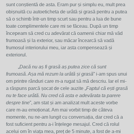
sunt conștientă de asta. Eram pur și simplu eu, mult prea
obișnuită cu autoeticheta de urâtă și grasă pentru a putea
să o schimb într-un timp scurt sau pentru a lua de bune
toate complimentele care mi se făceau. După un timp
începeam să cred cu adevărat că oamenii chiar mă văd
frumoasă și la exterior, sau măcar încearcă să vadă
frumosul interiorului meu, iar asta compensează și
exteriorul.
„
Dacă nu aș fi grasă aș putea zice că sunt
frumoasă. Așa mă rezum la urâtă și grasă
” i-am spus unui
om printre rânduri care m-a rugat să mă descriu. Iar el mi-
a răspuns parcă șocat de cele auzite „
Faptul că ești grasă
nu te face urâtă. Nu cred că asta e adevărata ta parere
despre tine
”, am stat și am analizat mult aceste vorbe
care m-au emoționat. Am mai vorbit timp de câteva
momente, nu ne-am lungit cu conversația, dar cred că a
fost suficient pentru a-i înțelege mesajul. Cred că rolul
acelui om în viața mea, preț de 5 minute, a fost de a-mi