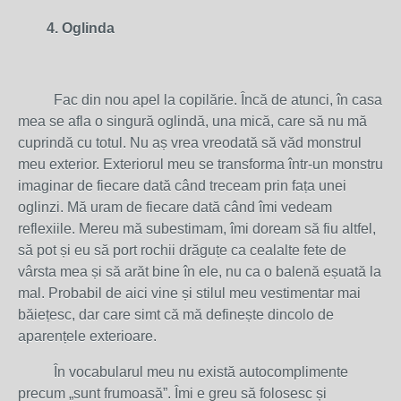
4. Oglinda
Fac din nou apel la copilărie. Încă de atunci, în casa
mea se afla o singură oglindă, una mică, care să nu mă
cuprindă cu totul. Nu aș vrea vreodată să văd monstrul
meu exterior. Exteriorul meu se transforma într-un monstru
imaginar de fiecare dată când treceam prin fața unei
oglinzi. Mă uram de fiecare dată când îmi vedeam
reflexiile. Mereu mă subestimam, îmi doream să fiu altfel,
să pot și eu să port rochii drăguțe ca cealalte fete de
vârsta mea și să arăt bine în ele, nu ca o balenă eșuată la
mal. Probabil de aici vine și stilul meu vestimentar mai
băiețesc, dar care simt că mă definește dincolo de
aparențele exterioare.
În vocabularul meu nu există autocomplimente
precum „sunt frumoasă”. Îmi e greu să folosesc și