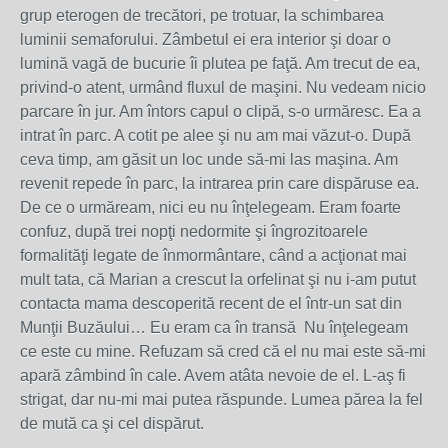
grup eterogen de trecători, pe trotuar, la schimbarea
luminii semaforului. Zâmbetul ei era interior şi doar o
lumină vagă de bucurie îi plutea pe faţă. Am trecut de ea,
privind-o atent, urmând fluxul de maşini. Nu vedeam nicio
parcare în jur. Am întors capul o clipă, s-o urmăresc. Ea a
intrat în parc. A cotit pe alee şi nu am mai văzut-o. După
ceva timp, am găsit un loc unde să-mi las maşina. Am
revenit repede în parc, la intrarea prin care dispăruse ea.
De ce o urmăream, nici eu nu înţelegeam. Eram foarte
confuz, după trei nopţi nedormite şi îngrozitoarele
formalităţi legate de înmormântare, când a acţionat mai
mult tata, că Marian a crescut la orfelinat şi nu i-am putut
contacta mama descoperită recent de el într-un sat din
Munţii Buzăului… Eu eram ca în transă Nu înţelegeam
ce este cu mine. Refuzam să cred că el nu mai este să-mi
apară zâmbind în cale. Avem atâta nevoie de el. L-aş fi
strigat, dar nu-mi mai putea răspunde. Lumea părea la fel
de mută ca şi cel dispărut.