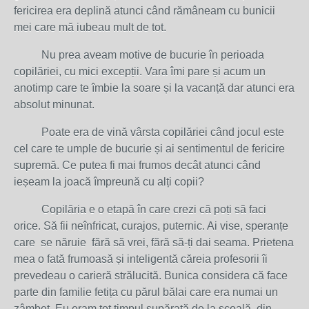
fericirea era deplină atunci când rămâneam cu bunicii
mei care mă iubeau mult de tot.
Nu prea aveam motive de bucurie în perioada
copilăriei, cu mici excepții. Vara îmi pare și acum un
anotimp care te îmbie la soare și la vacanță dar atunci era
absolut minunat.
Poate era de vină vârsta copilăriei când jocul este
cel care te umple de bucurie și ai sentimentul de fericire
supremă. Ce putea fi mai frumos decât atunci când
ieșeam la joacă împreună cu alți copii?
Copilăria e o etapă în care crezi că poți să faci
orice. Să fii neînfricat, curajos, puternic. Ai vise, speranțe
care se năruie fără să vrei, fără să-ți dai seama. Prietena
mea o fată frumoasă și inteligentă căreia profesorii îi
prevedeau o carieră strălucită. Bunica considera că face
parte din familie fetița cu părul bălai care era numai un
zâmbet. Eu eram tot timpul supărată de la școală, din