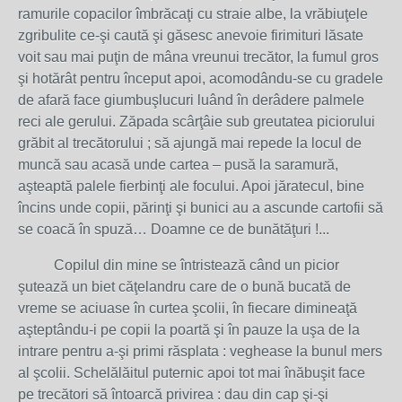
ramurile copacilor îmbrăcaţi cu straie albe, la vrăbiuţele
zgribulite ce-şi caută şi găsesc anevoie firimituri lăsate
voit sau mai puţin de mâna vreunui trecător, la fumul gros
şi hotărât pentru început apoi, acomodându-se cu gradele
de afară face giumbuşlucuri luând în derâdere palmele
reci ale gerului. Zăpada scârţâie sub greutatea piciorului
grăbit al trecătorului ; să ajungă mai repede la locul de
muncă sau acasă unde cartea – pusă la saramură,
aşteaptă palele fierbinţi ale focului. Apoi jăratecul, bine
încins unde copii, părinţi şi bunici au a ascunde cartofii să
se coacă în spuză… Doamne ce de bunătăţuri !...
Copilul din mine se întristează când un picior
şutează un biet căţelandru care de o bună bucată de
vreme se aciuase în curtea şcolii, în fiecare dimineaţă
aşteptându-i pe copii la poartă şi în pauze la uşa de la
intrare pentru a-şi primi răsplata : veghease la bunul mers
al şcolii. Schelălăitul puternic apoi tot mai înăbuşit face
pe trecători să întoarcă privirea : dau din cap şi-şi