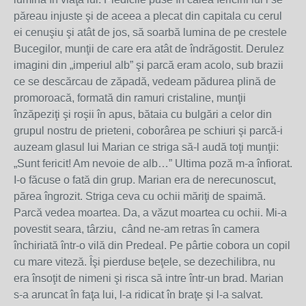
păreau injuste şi de aceea a plecat din capitala cu cerul
ei cenuşiu şi atât de jos, să soarbă lumina de pe crestele
Bucegilor, munţii de care era atât de îndrăgostit. Derulez
imagini din „imperiul alb” şi parcă eram acolo, sub brazii
ce se descărcau de zăpadă, vedeam pădurea plină de
promoroacă, formată din ramuri cristaline, munţii
înzăpeziţi şi roşii în apus, bătaia cu bulgări a celor din
grupul nostru de prieteni, coborârea pe schiuri şi parcă-i
auzeam glasul lui Marian ce striga să-l audă toţi munţii:
„Sunt fericit! Am nevoie de alb…” Ultima poză m-a înfiorat.
I-o făcuse o fată din grup. Marian era de nerecunoscut,
părea îngrozit. Striga ceva cu ochii măriţi de spaimă.
Parcă vedea moartea. Da, a văzut moartea cu ochii. Mi-a
povestit seara, târziu, când ne-am retras în camera
închiriată într-o vilă din Predeal. Pe pârtie cobora un copil
cu mare viteză. Îşi pierduse beţele, se dezechilibra, nu
era însoţit de nimeni şi risca să intre într-un brad. Marian
s-a aruncat în faţa lui, l-a ridicat în braţe şi l-a salvat.