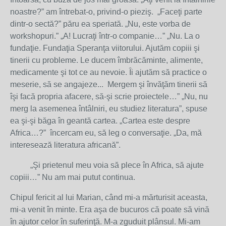
noastre?” am întrebat-o, privind-o pieziş. „Faceţi parte
dintr-o sectă?” păru ea speriată. „Nu, este vorba de
workshopuri.” „A! Lucraţi într-o companie…” „Nu. La o
fundaţie. Fundaţia Speranţa viitorului. Ajutăm copiii şi
tinerii cu probleme. Le ducem îmbrăcăminte, alimente,
medicamente şi tot ce au nevoie. Îi ajutăm să practice o
meserie, să se angajeze... Mergem şi învăţăm tinerii să
îşi facă propria afacere, să-şi scrie proiectele…” „Nu, nu
merg la asemenea întâlniri, eu studiez literatura”, spuse
ea şi-şi băga în geantă cartea. „Cartea este despre
Africa…?” încercam eu, să leg o conversaţie. „Da, mă
interesează literatura africană”.
„Şi prietenul meu voia să plece în Africa, să ajute
copiii…” Nu am mai putut continua.
Chipul fericit al lui Marian, când mi-a mărturisit aceasta,
mi-a venit în minte. Era aşa de bucuros că poate să vină
în ajutor celor în suferinţă. M-a zguduit plânsul. Mi-am