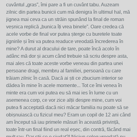
cuvântul „gras”, îmi pare a fi un cuvânt tabu. Auzeam
zilnic din partea bunicii cum mă denigra în ultimul hal, mă
jignea mai ceva ca un străin spunând la final de roman
veșnica replică „bunica îți vrea binele”. Oare credea că
acele vorbe de final vor putea șterge cu buretele toate
jignirile și îmi va putea readuce vreodată încrederea în
mine? A durut al dracului de tare, poate încă acolo în
adânc mă dor și acum când trebuie să scriu despre asta,
mai ales că toate aceste vorbe veneau din partea unei
persoane dragi, membru al familiei, persoană cu care
trăiam zilnic în casă. Dacă ai ști ce zbucium interior se
dădea în mine în acele momente... Tot ce îmi venea în
minte era cum voi putea eu să mai ies în lume cu un
asemenea corp, ce vor zice alții despre mine, cum voi
putea fi acceptată dacă nici măcar familia nu poate să se
obișnuiască cu fizicul meu? Eram un copil de 12 ani când
am început să iau primele măsuri în această privință,
toate într-un final fiind un real eșec, din contră, făcând mai
mult rau. Dar știi ce e ciudat?! Niciun coleg vreodată nu