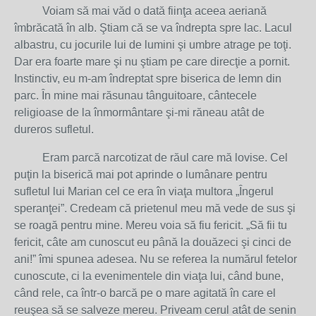
Voiam să mai văd o dată fiinţa aceea aeriană
îmbrăcată în alb. Ştiam că se va îndrepta spre lac. Lacul
albastru, cu jocurile lui de lumini şi umbre atrage pe toţi.
Dar era foarte mare şi nu ştiam pe care direcţie a pornit.
Instinctiv, eu m-am îndreptat spre biserica de lemn din
parc. În mine mai răsunau tânguitoare, cântecele
religioase de la înmormântare şi-mi răneau atât de
dureros sufletul.
Eram parcă narcotizat de răul care mă lovise. Cel
puţin la biserică mai pot aprinde o lumânare pentru
sufletul lui Marian cel ce era în viaţa multora „Îngerul
speranţei”. Credeam că prietenul meu mă vede de sus şi
se roagă pentru mine. Mereu voia să fiu fericit. „Să fii tu
fericit, câte am cunoscut eu până la douăzeci şi cinci de
ani!” îmi spunea adesea. Nu se referea la numărul fetelor
cunoscute, ci la evenimentele din viaţa lui, când bune,
când rele, ca într-o barcă pe o mare agitată în care el
reuşea să se salveze mereu. Priveam cerul atât de senin