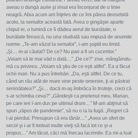
aveau o dungă aurie şi irisul era înconjurat de o linie
neagră. Abia acum am înţeles de ce îmi părea deosebită
acolo, la semafor această fată. Avea o gingăşie aparte
chipul ei, o lumină ce îi dădea aerul de bunătate, o
bunătate firească, nu una studiată sau impusă de anumite
norme. „Te-am văzut la semafor”, i-am şoptit eu timid.
„Şi… m-ai căutat? De ce? Nu pari a fi un cuceritor.”
„Voiam să te mai văd o dată…” „De ce?” zise, mângâindu-
mă cu privirea. „Voiam să ştiu de ce eşti altfel”. Ea a făcut
ochii mari. Nu a pus întrebări. „Da, eşti altfel. De ce tu,
când un rău atât de mare vine peste omenire, ţi-ai păstrat
seninătatea?” „Şi… dacă m-aş îmbrăca în tristeţe, crezi că
s-ar schimba ceva?” „Gândeşti ca prietenul meu, Marian,
pe care ieri l-am dus pe ultimul drum…” M-am abţinut să
spun „răpus de pandemie”, să nu o ia la fugă. „Regret că
l-ai pierdut. Presupun că era tânăr…” „Avea un sfert de
secol şi i-ar fi trebuit multe vieţi să facă tot ce şi-a
propus…” Am tăcut, căci mă înecau lacrimile. Ea mi-a luat