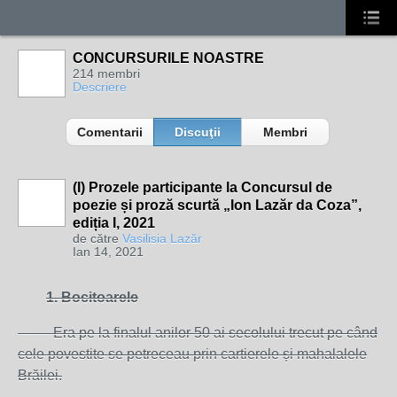
CONCURSURILE NOASTRE
214 membri
Descriere
Comentarii
Discuţii
Membri
(I) Prozele participante la Concursul de
poezie și proză scurtă „Ion Lazăr da Coza”,
ediția I, 2021
de către
Vasilisia Lazăr
Ian 14, 2021
1. Bocitoarele
Era pe la finalul anilor 50 ai secolului trecut pe când
cele povestite se petreceau prin cartierele și mahalalele
Brăilei.