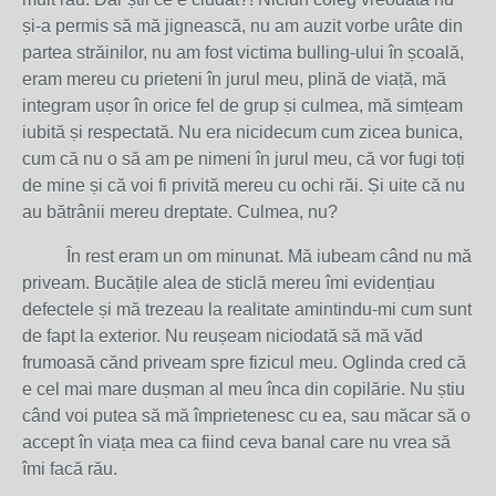
și-a permis să mă jignească, nu am auzit vorbe urâte din
partea străinilor, nu am fost victima bulling-ului în școală,
eram mereu cu prieteni în jurul meu, plină de viață, mă
integram ușor în orice fel de grup și culmea, mă simțeam
iubită și respectată. Nu era nicidecum cum zicea bunica,
cum că nu o să am pe nimeni în jurul meu, că vor fugi toți
de mine și că voi fi privită mereu cu ochi răi. Și uite că nu
au bătrânii mereu dreptate. Culmea, nu?
În rest eram un om minunat. Mă iubeam când nu mă
priveam. Bucățile alea de sticlă mereu îmi evidențiau
defectele și mă trezeau la realitate amintindu-mi cum sunt
de fapt la exterior. Nu reușeam niciodată să mă văd
frumoasă cănd priveam spre fizicul meu. Oglinda cred că
e cel mai mare dușman al meu înca din copilărie. Nu știu
când voi putea să mă împrietenesc cu ea, sau măcar să o
accept în viața mea ca fiind ceva banal care nu vrea să
îmi facă rău.