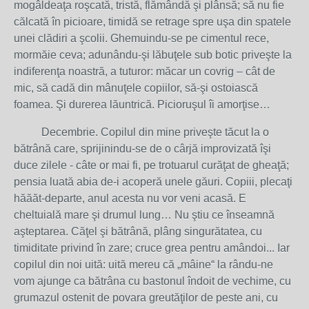
mogâldeaţa roşcată, tristă, flămândă şi plânsă; să nu fie
călcată în picioare, timidă se retrage spre uşa din spatele
unei clădiri a şcolii. Ghemuindu-se pe cimentul rece,
mormăie ceva; adunându-şi lăbuţele sub botic priveşte la
indiferenţa noastră, a tuturor: măcar un covrig – cât de
mic, să cadă din mânuţele copiilor, să-şi ostoiască
foamea. Şi durerea lăuntrică. Picioruşul îi amorţise…
Decembrie. Copilul din mine priveşte tăcut la o
bătrână care, sprijinindu-se de o cârjă improvizată îşi
duce zilele - câte or mai fi, pe trotuarul curăţat de gheaţă;
pensia luată abia de-i acoperă unele găuri. Copiii, plecaţi
hăăăt-departe, anul acesta nu vor veni acasă. E
cheltuială mare şi drumul lung… Nu ştiu ce înseamnă
aşteptarea. Căţel şi bătrână, plâng singurătatea, cu
timiditate privind în zare; cruce grea pentru amândoi... Iar
copilul din noi uită: uită mereu că „mâine“ la rându-ne
vom ajunge ca bătrâna cu bastonul îndoit de vechime, cu
grumazul ostenit de povara greutăţilor de peste ani, cu