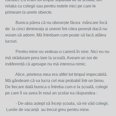
relația cu colegii sau pentru notele mici pe care le
primeam la unele obiecte.
Bunica părea că nu obosește făcea mâncare încă
de la cinci dimineața și uneori îmi citea povești dacă nu
voiam să adorm. Mă întrebam cum poate să facă atâtea
lucruri.
Pentru mine nu vedeau o carieră în sine. Nici eu nu
mă străduiam prea tare la școală. Aveam un soi de
indiferență că aproape nu mă interesa nimic.
Alice, prietena mea era altfel tot timpul impecabilă.
Mă gândeam că va lucra cel mai probabil într-un birou.
De fiecare dată bunica o întreba cum e la școală, colegii
pe care îi va avea în noul an școlar ea răspundea ׃
- De-abia aștept să încep școala, să-mi văd colegii.
Lunile de vacanță au trecut greu pentru mine.