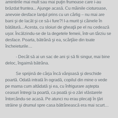
amintirile mai mult sau mai puţin frumoase care i-au
brăzdat fruntea... Ajunge acasă. Cu mâinile cioturoase,
anevoie desface lanţul prins cu un cârlig – nu mai are
bani şi de lacăt şi ce să-i fure?! I-a murit şi câinele în
bătătură... Acesta, cu sloiuri de gheaţă pe el nu cedează
uşor. Încălzindu-se de la degetele femeii, într-un târziu se
desface. Poarta, bătrână şi ea, scârţâie din toate
încheieturile…
- Decât să ai un sac de ani şi să fii singur, mai bine
deloc, îngaimă bătrâna.
Se sprijină de cârja încă vânjoasă şi deschide
poartă. Odată intrată în ogradă, copilul din mine o vede
pe mama cum altădată şi ea, cu înfrigurare aştepta
ceasuri întregi la poartă, ca poată şi-o zări vlăstarele
întorcându-se acasă. Pe atunci nu erau plecaţi în ţări
străine şi drumul spre casa bătrânească era mai scurt…