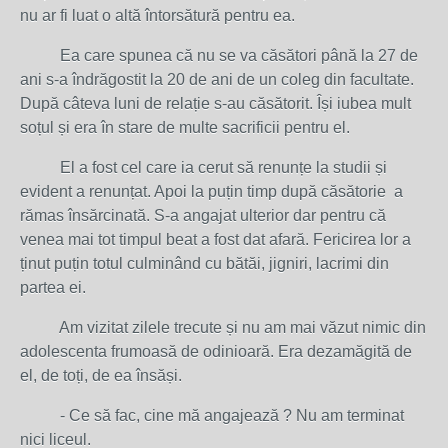
nu ar fi luat o altă întorsătură pentru ea.
Ea care spunea că nu se va căsători până la 27 de
ani s-a îndrăgostit la 20 de ani de un coleg din facultate.
După câteva luni de relație s-au căsătorit. Își iubea mult
soțul și era în stare de multe sacrificii pentru el.
El a fost cel care ia cerut să renunțe la studii și
evident a renunțat. Apoi la puțin timp după căsătorie a
rămas însărcinată. S-a angajat ulterior dar pentru că
venea mai tot timpul beat a fost dat afară. Fericirea lor a
ținut puțin totul culminând cu bătăi, jigniri, lacrimi din
partea ei.
Am vizitat zilele trecute și nu am mai văzut nimic din
adolescenta frumoasă de odinioară. Era dezamăgită de
el, de toți, de ea însăși.
- Ce să fac, cine mă angajează ? Nu am terminat
nici liceul.