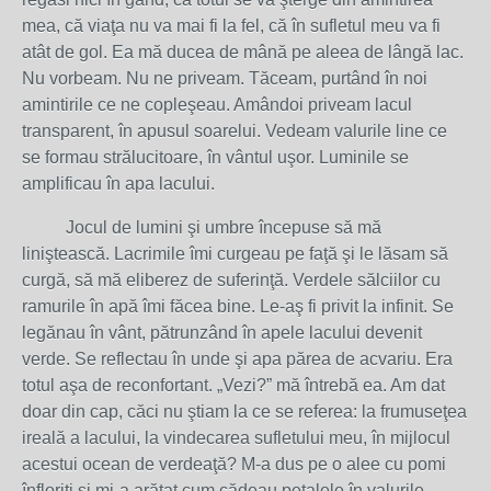
mea, că viaţa nu va mai fi la fel, că în sufletul meu va fi
atât de gol. Ea mă ducea de mână pe aleea de lângă lac.
Nu vorbeam. Nu ne priveam. Tăceam, purtând în noi
amintirile ce ne copleşeau. Amândoi priveam lacul
transparent, în apusul soarelui. Vedeam valurile line ce
se formau strălucitoare, în vântul uşor. Luminile se
amplificau în apa lacului.
Jocul de lumini şi umbre începuse să mă
liniştească. Lacrimile îmi curgeau pe faţă şi le lăsam să
curgă, să mă eliberez de suferinţă. Verdele sălciilor cu
ramurile în apă îmi făcea bine. Le-aş fi privit la infinit. Se
legănau în vânt, pătrunzând în apele lacului devenit
verde. Se reflectau în unde şi apa părea de acvariu. Era
totul aşa de reconfortant. „Vezi?” mă întrebă ea. Am dat
doar din cap, căci nu ştiam la ce se referea: la frumuseţea
ireală a lacului, la vindecarea sufletului meu, în mijlocul
acestui ocean de verdeaţă? M-a dus pe o alee cu pomi
înfloriţi şi mi-a arătat cum cădeau petalele în valurile