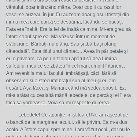
vântului, doar întinzând mâna. Doar copiii cu râsul lor
vesel se auzeau în jur. Eu auzeam doar glasul tristeţii din
inima mea care parcă se destrăma, făcându-se bucăţi.
Fata era înaltă. Era la fel de înaltă ca mine. Mi-era greu să
întorc capul spre ea. Mă văzuse într-un moment de
slăbiciune. Bărbaţii nu plâng. Sau şi „bărbaţii plâng
câteodată”. Este titlul unui cântec… Avea în păr petale şi
eu o priveam, ca pe un tablou apărut să dea lumină
sufletului meu ce se zbătea în cel mai cumplit întuneric.
Am revenit la malul lacului, îmbrăţişaţi, căci, fără să
observ, ea şi-a strecurat braţul sub al meu şi eu am
tresărit. Aşa făcea şi Marian, când mă vedea obosit. Ea
mi-a arătat cu cealaltă mână lebedele, de parcă şi ei îi era
frică să vorbească. Voia să-mi respecte durerea.
Lebedele! Ce apariţie liniştitoare! Ne-am aşezat pe
o bancă de la marginea lacului, să le privim. Ea m-a dus
acolo. A întors capul spre mine. I-am văzut ochii, dar nu le
puteam distinge culoarea. Păreau verzi, dar la margine