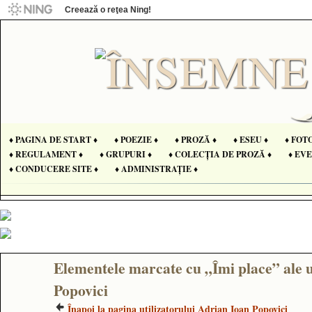
Creează o reţea Ning!
♦ PAGINA DE START ♦
♦ POEZIE ♦
♦ PROZĂ ♦
♦ ESEU ♦
♦ FOT
♦ REGULAMENT ♦
♦ GRUPURI ♦
♦ COLECȚIA DE PROZĂ ♦
♦ EV
♦ CONDUCERE SITE ♦
♦ ADMINISTRAȚIE ♦
Elementele marcate cu „Îmi place” ale u
Popovici
Înapoi la pagina utilizatorului Adrian Ioan Popovici