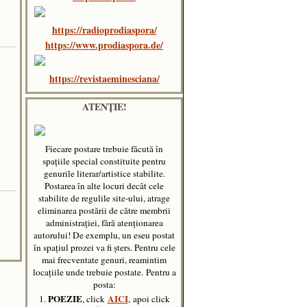
https://radioprodiaspora/
https://www.prodiaspora.de/
https://revistaeminesciana/
ATENȚIE!
Fiecare postare trebuie făcută în
spaţiile special constituite pentru
genurile literar/artistice stabilite.
Postarea în alte locuri decât cele
stabilite de regulile site-ului, atrage
eliminarea postării de către membrii
administraţiei, fără atenţionarea
autorului! De exemplu, un eseu postat
în spațiul prozei va fi șters. Pentru cele
mai frecventate genuri, reamintim
locațiile unde trebuie postate.
Pentru a
posta:
POEZIE
AICI
1.
, click
, apoi click