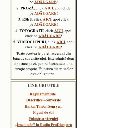
ADĂUGARE
pe
!
PROZĂ
AICI
2.
, click
, apoi click
ADĂUGARE
pe
!
ESEU
AICI
3.
, click
, apoi click
ADĂUGARE
pe
!
FOTOGRAFII
AICI
4.
, click
, apoi
ADĂUGARE
click pe
!
VIDEOCLIPURI
AICI
5.
, click
,
apoi
ADĂUGARE
click pe
!
Toate acestea le puteți accesa și din
bara de sus a site-ului. Este admisă doar
o postare pe zi, pentru fiecare secțiune,
creație proprie. Folosirea diacriticelor
este obligatorie.
LINK-URI UTILE
Regulament site
Diacritice - conversie
Haiku, Tanka, Senryu..
.
Figuri de stil
Folosirea virgulei
„Însemnele” la Radio ProDiaspora