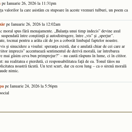
n
pe Ianuarie 26, 2026 la 11:31pm
 valorilor la care asistăm cu stupoare în aceste vremuri tulburi, un poem ca
zăr
pe Ianuarie 26, 2026 la 12:02am
c moral spus fără menajamente. „Balanța unui timp indecis” devine axul
suspendată între conștiință și autodistrugere, între „vis” și „sperjur”.
te, tocmai pentru a arăta cât de jos a coborât limbajul faptelor noastre.
vis și sinucidere a visului: speranța există, dar e anulată chiar de cei care ar
„viitor imprecis” accentuează sentimentul de derivă morală, iar întrebarea
are mai găsim ceva bun primprejur?” – nu caută răspuns în lume, ci în cititor.
: nu realitatea e pierdută, ci responsabilitatea față de ea. Tonul tăios nu
icitatea noastră tăcută. Un text scurt, dar cu ecou lung – ca o sirenă morală
 aude nimic.
pa
pe Ianuarie 24, 2026 la 5:56pm
social