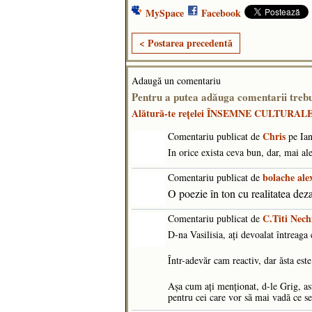
MySpace
Facebook
< Postarea precedentă
Adaugă un comentariu
Pentru a putea adăuga comentarii tr
Alătură-te reţelei ÎNSEMNE CULTURAL
Chris
Comentariu publicat de
pe Ian
In orice exista ceva bun, dar, mai ale
bolache al
Comentariu publicat de
O poezie în ton cu realitatea de
C.Titi Nech
Comentariu publicat de
D-na Vasilisia, ați devoalat întreag
Într-adevăr cam reactiv, dar ăsta es
Așa cum ați menționat, d-le Grig, as
pentru cei care vor să mai vadă ce s