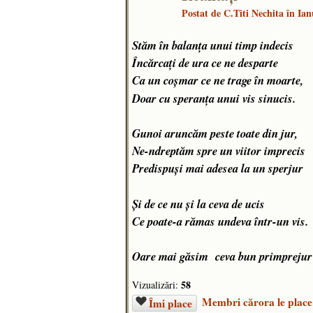
Postat de
C.Titi Nechita
în Ian
Stăm în balanța unui timp indecis
Încărcați de ura ce ne desparte
Ca un coșmar ce ne trage în moarte,
Doar cu speranța unui vis sinucis.
Gunoi aruncăm peste toate din jur,
Ne-ndreptăm spre un viitor imprecis
Predispuși mai adesea la un sperjur
Și de ce nu și la ceva de ucis
Ce poate-a rămas undeva într-un vis.
Oare mai găsim ceva bun primprejur
58
Vizualizări:
Membri cărora le place
Îmi place