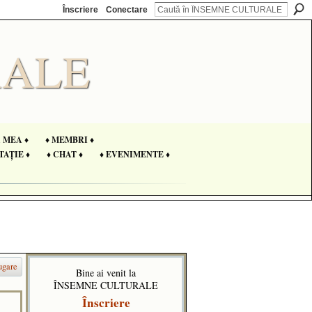
Înscriere
Conectare
A MEA ♦
♦ MEMBRI ♦
TAȚIE ♦
♦ CHAT ♦
♦ EVENIMENTE ♦
ugare
Bine ai venit la
ÎNSEMNE CULTURALE
Înscriere