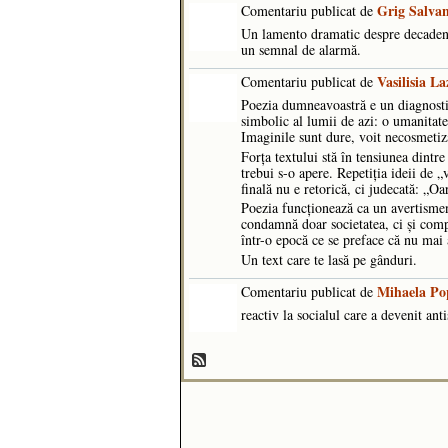
Grig Salva
Comentariu publicat de
Un lamento dramatic despre decadența
un semnal de alarmă.
Vasilisia La
Comentariu publicat de
Poezia dumneavoastră e un diagnosti
simbolic al lumii de azi: o umanitate 
Imaginile sunt dure, voit necosmetiza
Forța textului stă în tensiunea dintre 
trebui s-o apere. Repetiția ideii de 
finală nu e retorică, ci judecată: „O
Poezia funcționează ca un avertisment
condamnă doar societatea, ci și compl
într-o epocă ce se preface că nu mai
Un text care te lasă pe gânduri.
Mihaela Po
Comentariu publicat de
reactiv la socialul care a devenit anti