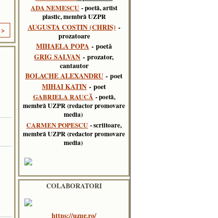
ADA NEMESCU
- poetă, artist
plastic, membră UZPR
AUGUSTA COSTIN (CHRIS)
-
 >
prozatoare
MIHAELA POPA
- poetă
GRIG SALVAN
- prozator,
cantautor
BOLACHE ALEXANDRU
- poet
MIHAI KATIN
- poet
GABRIELA RAUCĂ
- poetă,
membră UZPR (redactor promovare
media)
CARMEN POPESCU
- scriitoare,
membră UZPR (redactor promovare
media)
COLABORATORI
https://uzpr.ro/