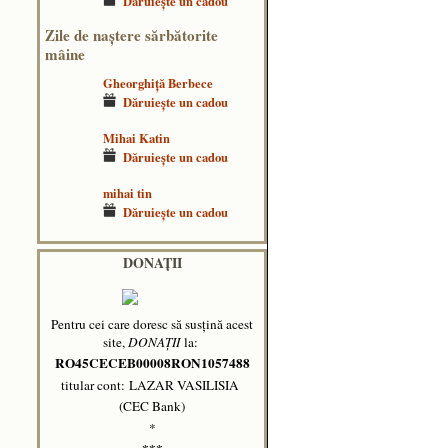
Dăruieşte un cadou
Zile de naştere sărbătorite
mâine
Gheorghiță Berbece
Dăruieşte un cadou
Mihai Katin
Dăruieşte un cadou
mihai tin
Dăruieşte un cadou
DONAȚII
Pentru cei care doresc să susțină acest
site,
DONAȚII
la:
RO45CECEB00008RON1057488
titular cont: LAZAR VASILISIA
(CEC Bank)
*