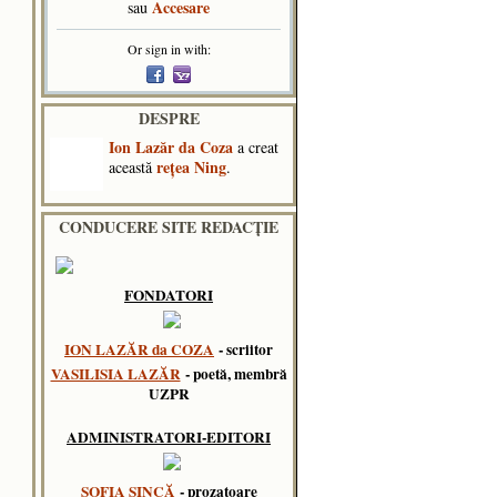
Accesare
sau
Or sign in with:
DESPRE
Ion Lazăr da Coza
a creat
reţea Ning
această
.
CONDUCERE SITE REDACȚIE
FONDATORI
ION LAZĂR da COZA
- scriitor
VASILISIA LAZĂR
- poetă, membră
UZPR
ADMINISTRATORI-EDITORI
SOFIA SINCĂ
- prozatoare