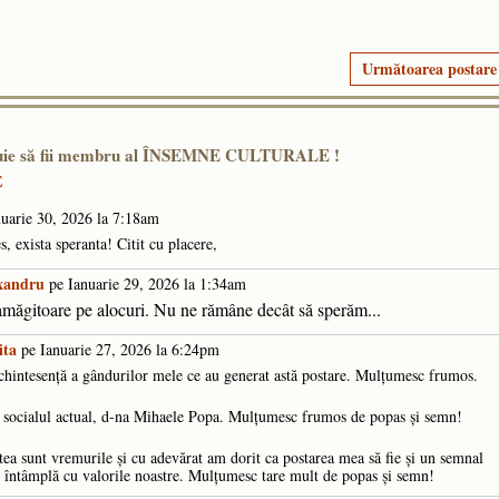
Următoarea postare
ebuie să fii membru al ÎNSEMNE CULTURALE !
E
uarie 30, 2026 la 7:18am
s, exista speranta! Citit cu placere,
exandru
pe Ianuarie 29, 2026 la 1:34am
zamăgitoare pe alocuri. Nu ne rămâne decât să sperăm...
ita
pe Ianuarie 27, 2026 la 6:24pm
a chintesență a gândurilor mele ce au generat astă postare. Mulțumesc frumos.
te socialul actual, d-na Mihaele Popa. Mulțumesc frumos de popas și semn!
tea sunt vremurile și cu adevărat am dorit ca postarea mea să fie și un semnal
e întâmplă cu valorile noastre. Mulțumesc tare mult de popas și semn!