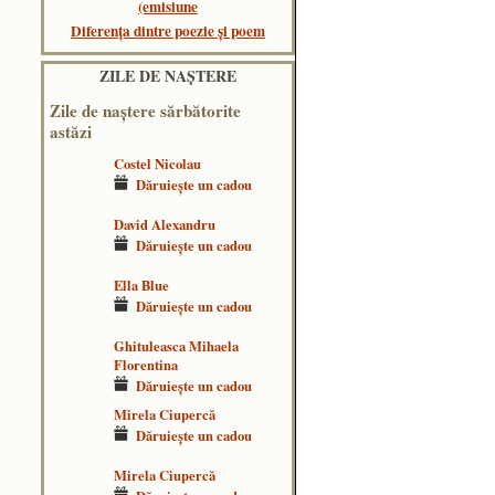
(emisiune
Diferența dintre poezie și poem
ZILE DE NAŞTERE
Zile de naştere sărbătorite
astăzi
Costel Nicolau
Dăruieşte un cadou
David Alexandru
Dăruieşte un cadou
Ella Blue
Dăruieşte un cadou
Ghituleasca Mihaela
Florentina
Dăruieşte un cadou
Mirela Ciupercă
Dăruieşte un cadou
Mirela Ciupercă