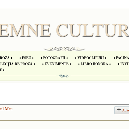
PROZĂ ♦
♦ ESEU ♦
♦ FOTOGRAFII ♦
♦ VIDEOCLIPURI ♦
♦ PAGIN
OLECȚIA DE PROZĂ ♦
♦ EVENIMENTE ♦
♦ LIBRO HONORA ♦
♦ INVI
E ♦
gul Meu
Adă