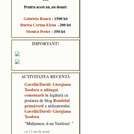
***
Pentru acest an, au donat:
Gabriela Raucă
- 1500 lei
Burtea Corina-Elena
- 200 lei
Monica Pester
- 350 lei
IMPORTANT!
ACTIVITATEA RECENTĂ
Gavrilă(David) Giorgiana
Teodora
a adăugat
comentarii
în legătură cu
Rondelul
postarea de blog
primăverii
a utilizatorului
Gavrilă(David) Giorgiana
Teodora
"Mulțumesc d-na Vasilisia! "
cu 13 ore în urmă