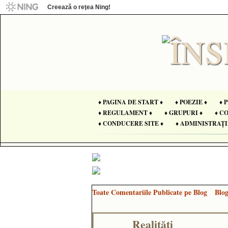
Creează o reţea Ning!
♦ PAGINA DE START ♦
♦ POEZIE ♦
♦ 
♦ REGULAMENT ♦
♦ GRUPURI ♦
♦ C
♦ CONDUCERE SITE ♦
♦ ADMINISTRAȚI
Toate Comentariile Publicate pe Blog
Blo
Realități