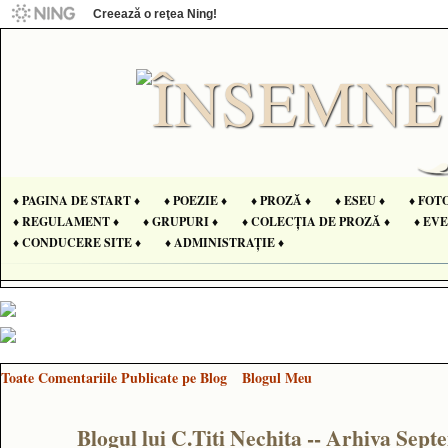
Creează o reţea Ning!
♦ PAGINA DE START ♦
♦ POEZIE ♦
♦ PROZĂ ♦
♦ ESEU ♦
♦ FOT
♦ REGULAMENT ♦
♦ GRUPURI ♦
♦ COLECȚIA DE PROZĂ ♦
♦ EV
♦ CONDUCERE SITE ♦
♦ ADMINISTRAȚIE ♦
Toate Comentariile Publicate pe Blog
Blogul Meu
Blogul lui C.Titi Nechita -- Arhiva Sep