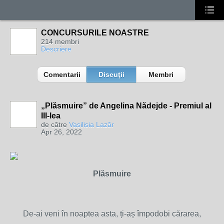
CONCURSURILE NOASTRE
214 membri
Descriere
Comentarii
Discuţii
Membri
„Plăsmuire” de Angelina Nădejde - Premiul al
III-lea
de către
Vasilisia Lazăr
Apr 26, 2022
Plăsmuire
De-ai veni în noaptea asta, ți-aș împodobi cărarea,