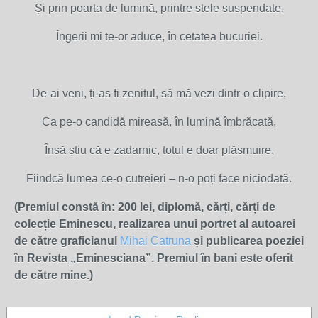
Și prin poarta de lumină, printre stele suspendate,
Îngerii mi te-or aduce, în cetatea bucuriei.
De-ai veni, ți-as fi zenitul, să mă vezi dintr-o clipire,
Ca pe-o candidă mireasă, în lumină îmbrăcată,
Însă știu că e zadarnic, totul e doar plăsmuire,
Fiindcă lumea ce-o cutreieri – n-o poți face niciodată.
(Premiul constă în: 200 lei, diplomă, cărți, cărți de
colecție Eminescu, realizarea unui portret al autoarei
de către graficianul
Mihai Catruna
și publicarea poeziei
în Revista „Eminesciana”. Premiul în bani este oferit
de către mine.)