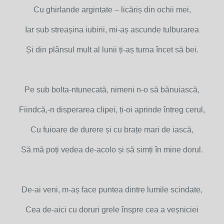
Cu ghirlande argintate – licăriș din ochii mei,
Iar sub streașina iubirii, mi-aș ascunde tulburarea
Și din plânsul mult al lunii ți-aș turna încet să bei.
Pe sub bolta-ntunecată, nimeni n-o să bănuiască,
Fiindcă,-n disperarea clipei, ți-oi aprinde întreg cerul,
Cu fuioare de durere și cu brațe mari de iască,
Să mă poți vedea de-acolo și să simți în mine dorul.
De-ai veni, m-aș face puntea dintre lumile scindate,
Cea de-aici cu doruri grele înspre cea a veșniciei