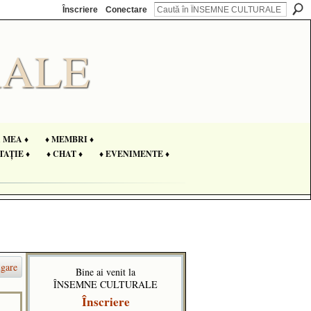
Înscriere
Conectare
A MEA ♦
♦ MEMBRI ♦
TAȚIE ♦
♦ CHAT ♦
♦ EVENIMENTE ♦
gare
Bine ai venit la
ÎNSEMNE CULTURALE
Înscriere