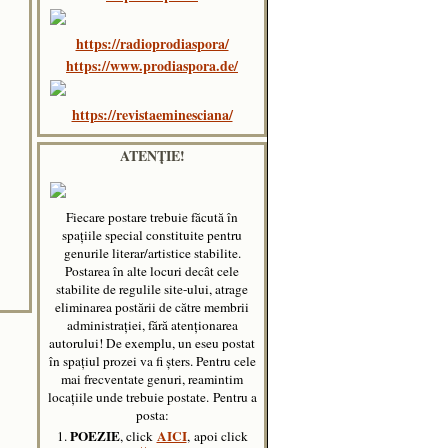
https://radioprodiaspora/
https://www.prodiaspora.de/
https://revistaeminesciana/
ATENȚIE!
Fiecare postare trebuie făcută în
spaţiile special constituite pentru
genurile literar/artistice stabilite.
Postarea în alte locuri decât cele
stabilite de regulile site-ului, atrage
eliminarea postării de către membrii
administraţiei, fără atenţionarea
autorului! De exemplu, un eseu postat
în spațiul prozei va fi șters. Pentru cele
mai frecventate genuri, reamintim
locațiile unde trebuie postate.
Pentru a
posta:
POEZIE
AICI
1.
, click
, apoi click