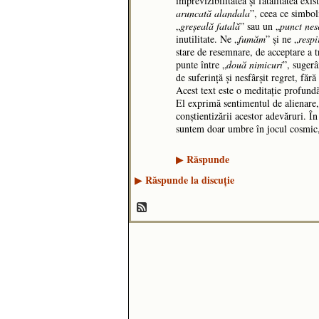
imprevizibilitatea și fatalitatea exi
aruncată alandala
”, ceea ce simbol
„
greșeală fatală
” sau un „
punct nes
inutilitate. Ne „
fumăm
” și ne „
resp
stare de resemnare, de acceptare a tr
punte între „
două nimicuri
”, sugerâ
de suferință și nesfârșit regret, fără
Acest text este o meditație profundă 
El exprimă sentimentul de alienare,
conștientizării acestor adevăruri. În
suntem doar umbre în jocul cosmic, 
Răspunde
▶
Răspunde la discuţie
▶