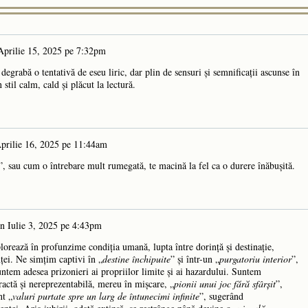
Aprilie 15, 2025 pe 7:32pm
degrabă o tentativă de eseu liric, dar plin de sensuri și semnificații ascunse în
stil calm, cald și plăcut la lectură.
prilie 16, 2025 pe 11:44am
”, sau cum o întrebare mult rumegată, te macină la fel ca o durere înăbușită.
în
Iulie 3, 2025 pe 4:43pm
plorează în profunzime condiția umană, lupta între dorință și destinație,
nței. Ne simțim captivi în „
destine închipuite
” și într-un „
purgatoriu interior
”,
ntem adesea prizonieri ai propriilor limite și ai hazardului. Suntem
tractă și nereprezentabilă, mereu în mișcare, „
pionii unui joc fără sfârșit
”,
nt „
valuri purtate spre un larg de întunecimi infinite
”, sugerând