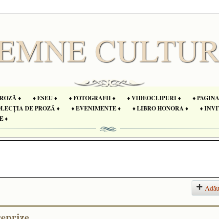
PROZĂ ♦
♦ ESEU ♦
♦ FOTOGRAFII ♦
♦ VIDEOCLIPURI ♦
♦ PAGIN
OLECȚIA DE PROZĂ ♦
♦ EVENIMENTE ♦
♦ LIBRO HONORA ♦
♦ INVI
E ♦
Adău
prize...