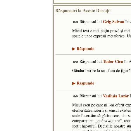
Răspunsuri la Aceste Discuţii
Grig Salvan
Răspunsul lui
în
Micul text e mai puțin proză și mai 
spatele unor expresii metaforice. Un 
Răspunde
▶
Tudor Cicu
Răspunsul lui
în
A
Gânduri scrise la un „fum de țigară
Răspunde
▶
Vasilisia Lazăr
Răspunsul lui
Micul eseu pe care ni l-ai oferit ex
efemeritatea iubirii și sensul existe
unde încercăm să găsim sens, dar su
comparați cu „
umbra din noi
”, abs
sortit haosului. Deciziile noastre su