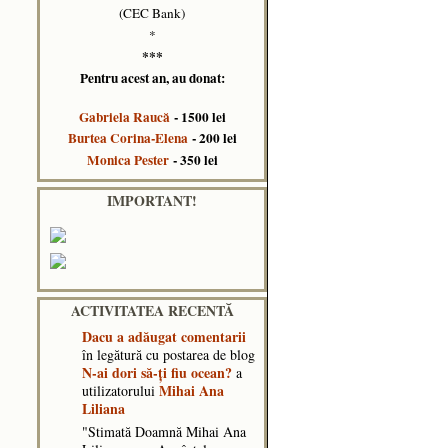
(CEC Bank)
*
***
Pentru acest an, au donat:
Gabriela Raucă
- 1500 lei
Burtea Corina-Elena
- 200 lei
Monica Pester
- 350 lei
IMPORTANT!
ACTIVITATEA RECENTĂ
Dacu
a adăugat comentarii
în legătură cu postarea de blog
N-ai dori să-ți fiu ocean?
a
Mihai Ana
utilizatorului
Liliana
"Stimată Doamnă Mihai Ana