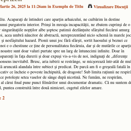
artie 26, 2025 la 11:26am în
Exemplu de Titlu
Vizualizare Discuţii
liu. Acaparați de întinderi care aparțin arhaicului, ne cuibărim în destine
a unui purgatoriu interior. Prinși în mreaja incapacității, ne zbatem cuprinși de o
singurătațiile nopților albe șoptesc patimii dezlănțuite sfârșitul fiecărui amurg
i, acea umbră năucitor de abstractă, nereprezentând nicio schemă în marele joc
 și nesfâșitului hazard. Pionii unui joc fără sfârșit, sortit haosului și beznei ce
 noi e o chestiune ce ține de personalitatea fiecăruia, dar și de mutările ce aparț
e noastre sunt doar valuri purtate spre un larg de întunecimi infinite. Doar în
sparenți în fața durerii și doar expuși vis-a-vis de noi, indignaţi de „diferenţe
nsens inevitabil. Brusc, aria iubirii se restrânge, se micșorează într-atât de mul
 aruncată alandala între subiect și predicat. De parcă am fi o greșeală fatală în
cativ ce încheie o poveste închipuită, de dragoste! Sub limita rațiunii ne respi
ă ce potolește setea vaselor de sânge după nicotină. Ne fumăm, ne respirăm,
i al cărui final pune punct filmărilor unui documentar dramatic. Că nu suntem d
, puntea construită între două nimicuri, cugetul zilelor amare.
: 2