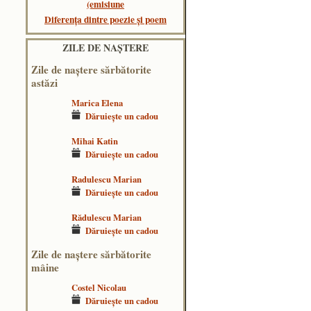
(emisiune
Diferența dintre poezie și poem
ZILE DE NAŞTERE
Zile de naştere sărbătorite
astăzi
Marica Elena
Dăruieşte un cadou
Mihai Katin
Dăruieşte un cadou
Radulescu Marian
Dăruieşte un cadou
Rădulescu Marian
Dăruieşte un cadou
Zile de naştere sărbătorite
mâine
Costel Nicolau
Dăruieşte un cadou