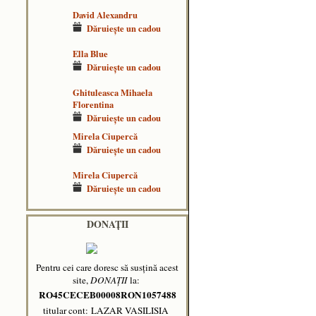
David Alexandru
Dăruieşte un cadou
Ella Blue
Dăruieşte un cadou
Ghituleasca Mihaela
Florentina
Dăruieşte un cadou
Mirela Ciupercă
Dăruieşte un cadou
Mirela Ciupercă
Dăruieşte un cadou
DONAȚII
Pentru cei care doresc să susțină acest
site,
DONAȚII
la:
RO45CECEB00008RON1057488
titular cont: LAZAR VASILISIA