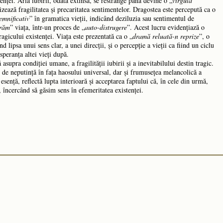
stenței. Aria iubirii, odată extinsă, se restrânge până devine o „
virgulă
izează fragilitatea și precaritatea sentimentelor. Dragostea este percepută ca o
emnificativ
” în gramatica vieții, indicând deziluzia sau sentimentul de
irăm
” viața, într-un proces de „
auto-distrugere
”. Acest lucru evidențiază o
agicului existenței. Viața este prezentată ca o „
dramă reluată-n reprize
”, o
nd lipsa unui sens clar, a unei direcții, și o percepție a vieții ca fiind un ciclu
 speranța altei vieți după.
asupra condiției umane, a fragilității iubirii și a inevitabilului destin tragic.
 de neputință în fața haosului universal, dar și frumusețea melancolică a
 esență, reflectă lupta interioară și acceptarea faptului că, în cele din urmă,
încercând să găsim sens în efemeritatea existenței.