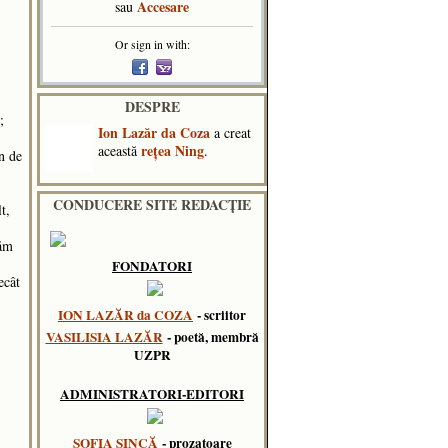
Accesare
sau
Or sign in with:
DESPRE
;
Ion Lazăr da Coza
a creat
reţea Ning
această
.
in de
CONDUCERE SITE REDACȚIE
t,
răm
FONDATORI
ecât
ION LAZĂR da COZA
- scriitor
VASILISIA LAZĂR
- poetă, membră
UZPR
ADMINISTRATORI-EDITORI
SOFIA SINCĂ
- prozatoare