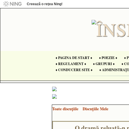
Creează o reţea Ning!
♦ PAGINA DE START ♦
♦ POEZIE ♦
♦ 
♦ REGULAMENT ♦
♦ GRUPURI ♦
♦ C
♦ CONDUCERE SITE ♦
♦ ADMINISTRAȚI
Toate discuţiile
Discuţiile Mele
O dramă reluată-n re