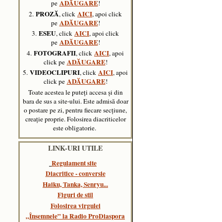
ADĂUGARE
pe
!
PROZĂ
AICI
2.
, click
, apoi click
ADĂUGARE
pe
!
ESEU
AICI
3.
, click
, apoi click
ADĂUGARE
pe
!
FOTOGRAFII
AICI
4.
, click
, apoi
ADĂUGARE
click pe
!
VIDEOCLIPURI
AICI
5.
, click
,
apoi
ADĂUGARE
click pe
!
Toate acestea le puteți accesa și din
bara de sus a site-ului. Este admisă doar
o postare pe zi, pentru fiecare secțiune,
creație proprie. Folosirea diacriticelor
este obligatorie.
LINK-URI UTILE
Regulament site
Diacritice - conversie
Haiku, Tanka, Senryu..
.
Figuri de stil
Folosirea virgulei
„Însemnele” la Radio ProDiaspora