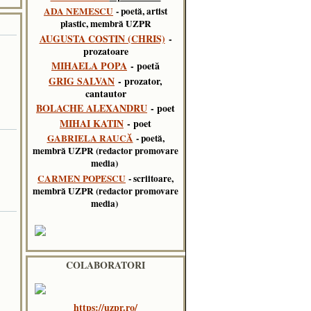
ADA NEMESCU
- poetă, artist
plastic, membră UZPR
AUGUSTA COSTIN (CHRIS)
-
prozatoare
MIHAELA POPA
- poetă
GRIG SALVAN
- prozator,
cantautor
BOLACHE ALEXANDRU
- poet
MIHAI KATIN
- poet
GABRIELA RAUCĂ
- poetă,
membră UZPR (redactor promovare
media)
CARMEN POPESCU
- scriitoare,
membră UZPR (redactor promovare
media)
COLABORATORI
https://uzpr.ro/