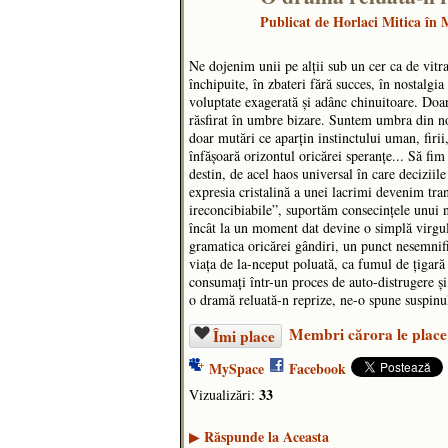
Publicat de
Horlaci Mitica
în M
Ne dojenim unii pe alții sub un cer ca de vitra
închipuite, în zbateri fără succes, în nostalgi
voluptate exagerată și adânc chinuitoare. Doar 
răsfirat în umbre bizare. Suntem umbra din no
doar mutări ce aparțin instinctului uman, firii,
înfășoară orizontul oricărei speranțe... Să fim
destin, de acel haos universal în care deciziil
expresia cristalină a unei lacrimi devenim tran
ireconcibiabile”, suportăm consecințele unui no
încât la un moment dat devine o simplă virgulă
gramatica oricărei gândiri, un punct nesemnifi
viața de la-nceput poluată, ca fumul de țigar
consumați într-un proces de auto-distrugere ș
o dramă reluată-n reprize, ne-o spune suspinul
Membri cărora le place
Îmi place
MySpace
Facebook
33
Vizualizări:
Răspunde la Aceasta
▶