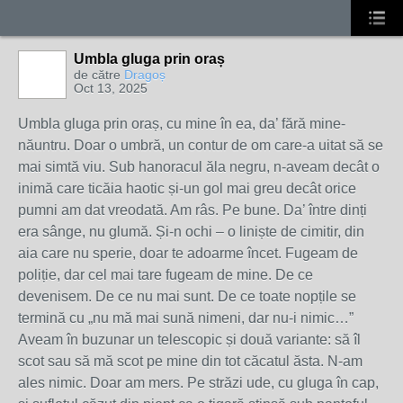
Umbla gluga prin oraș
de către
Dragoș
Oct 13, 2025
Umbla gluga prin oraș, cu mine în ea, da’ fără mine-
năuntru. Doar o umbră, un contur de om care-a uitat să se
mai simtă viu. Sub hanoracul ăla negru, n-aveam decât o
inimă care ticăia haotic și-un gol mai greu decât orice
pumni am dat vreodată. Am râs. Pe bune. Da’ între dinți
era sânge, nu glumă. Și-n ochi – o liniște de cimitir, din
aia care nu sperie, doar te adoarme încet. Fugeam de
poliție, dar cel mai tare fugeam de mine. De ce
devenisem. De ce nu mai sunt. De ce toate nopțile se
termină cu „nu mă mai sună nimeni, dar nu-i nimic…”
Aveam în buzunar un telescopic și două variante: să îl
scot sau să mă scot pe mine din tot căcatul ăsta. N-am
ales nimic. Doar am mers. Pe străzi ude, cu gluga în cap,