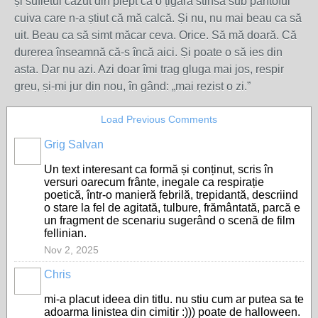
și sufletul căzut din piept ca o țigară stinsă sub pantoful
cuiva care n-a știut că mă calcă. Și nu, nu mai beau ca să
uit. Beau ca să simt măcar ceva. Orice. Să mă doară. Că
durerea înseamnă că-s încă aici. Și poate o să ies din
asta. Dar nu azi. Azi doar îmi trag gluga mai jos, respir
greu, și-mi jur din nou, în gând: „mai rezist o zi.”
Load Previous Comments
Grig Salvan
Un text interesant ca formă și conținut, scris în
versuri oarecum frânte, inegale ca respirație
poetică, într-o manieră febrilă, trepidantă, descriind
o stare la fel de agitată, tulbure, frământată, parcă e
un fragment de scenariu sugerând o scenă de film
fellinian.
Nov 2, 2025
Chris
mi-a placut ideea din titlu. nu stiu cum ar putea sa te
adoarma linistea din cimitir :))) poate de halloween.