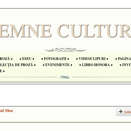
PROZĂ ♦
♦ ESEU ♦
♦ FOTOGRAFII ♦
♦ VIDEOCLIPURI ♦
♦ PAGIN
OLECȚIA DE PROZĂ ♦
♦ EVENIMENTE ♦
♦ LIBRO HONORA ♦
♦ INVI
E ♦
gul Meu
Adă