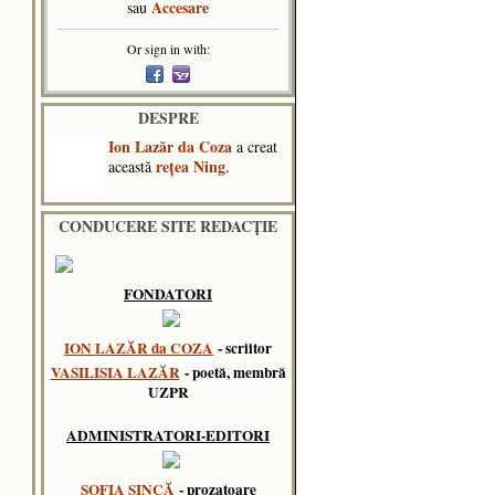
Accesare
sau
Or sign in with:
DESPRE
Ion Lazăr da Coza
a creat
reţea Ning
această
.
CONDUCERE SITE REDACȚIE
FONDATORI
ION LAZĂR da COZA
- scriitor
VASILISIA LAZĂR
- poetă, membră
UZPR
ADMINISTRATORI-EDITORI
SOFIA SINCĂ
- prozatoare