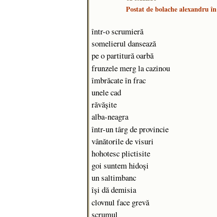
Postat de
bolache alexandru
în
într-o scrumieră
somelierul dansează
pe o partitură oarbă
frunzele merg la cazinou
îmbrăcate în frac
unele cad
răvășite
alba-neagra
într-un târg de provincie
vânătorile de visuri
hohotesc plictisite
goi suntem hidoși
un saltimbanc
își dă demisia
clovnul face grevă
scrumul