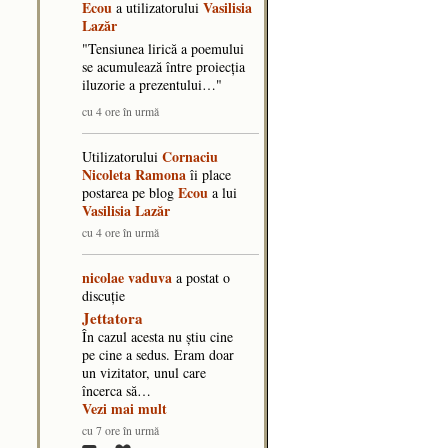
Ecou
Vasilisia
a utilizatorului
Lazăr
"​Tensiunea lirică a poemului
se acumulează între proiecția
iluzorie a prezentului…"
cu 4 ore în urmă
Cornaciu
Utilizatorului
Nicoleta Ramona
îi place
Ecou
postarea pe blog
a lui
Vasilisia Lazăr
cu 4 ore în urmă
nicolae vaduva
a postat o
discuţie
Jettatora
În cazul acesta nu știu cine
pe cine a sedus. Eram doar
un vizitator, unul care
încerca să…
Vezi mai mult
cu 7 ore în urmă