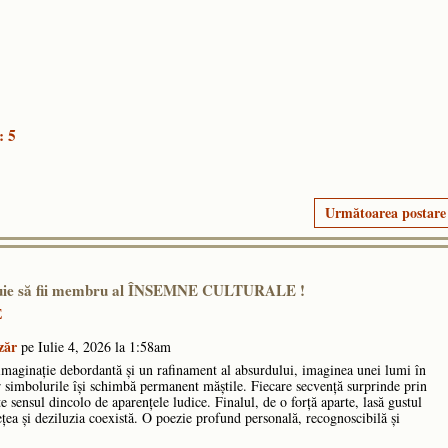
: 5
Următoarea postare
ebuie să fii membru al ÎNSEMNE CULTURALE !
E
zăr
pe Iulie 4, 2026 la 1:58am
imaginație debordantă și un rafinament al absurdului, imaginea unei lumi în
ar simbolurile își schimbă permanent măștile. Fiecare secvență surprinde prin
ute sensul dincolo de aparențele ludice. Finalul, de o forță aparte, lasă gustul
ețea și deziluzia coexistă. O poezie profund personală, recognoscibilă și