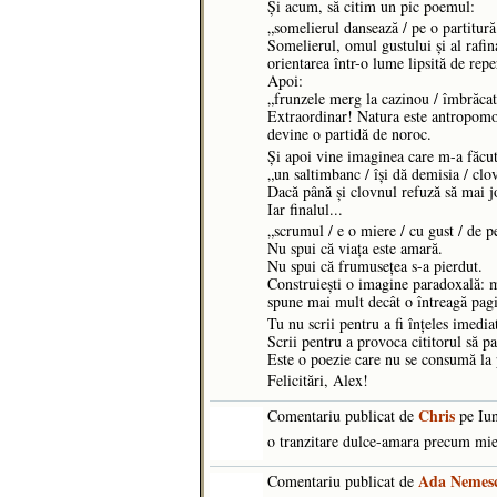
Și acum, să citim un pic poemul:
„somelierul dansează / pe o partitur
Somelierul, omul gustului și al rafi
orientarea într-o lume lipsită de repe
Apoi:
„frunzele merg la cazinou / îmbrăcat
Extraordinar! Natura este antropomor
devine o partidă de noroc.
Și apoi vine imaginea care m-a făcu
„un saltimbanc / își dă demisia / clo
Dacă până și clovnul refuză să mai j
Iar finalul...
„scrumul / e o miere / cu gust / de p
Nu spui că viața este amară.
Nu spui că frumusețea s-a pierdut.
Construiești o imagine paradoxală: mi
spune mai mult decât o întreagă pagi
Tu nu scrii pentru a fi înțeles imedia
Scrii pentru a provoca cititorul să pa
Este o poezie care nu se consumă la 
Felicitări, Alex!
Chris
Comentariu publicat de
pe Iun
o tranzitare dulce-amara precum mie
Ada Nemes
Comentariu publicat de