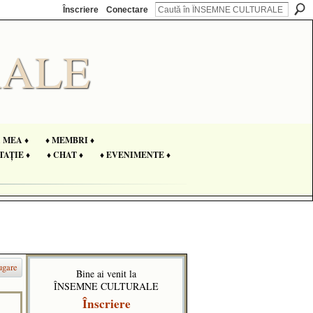
Înscriere
Conectare
A MEA ♦
♦ MEMBRI ♦
TAȚIE ♦
♦ CHAT ♦
♦ EVENIMENTE ♦
ugare
Bine ai venit la
ÎNSEMNE CULTURALE
Înscriere