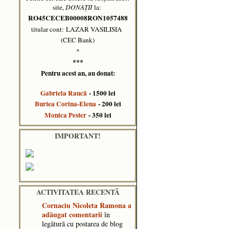
site,
DONAȚII
la:
RO45CECEB00008RON1057488
titular cont: LAZAR VASILISIA
(CEC Bank)
*
***
Pentru acest an, au donat:
Gabriela Raucă
- 1500 lei
Burtea Corina-Elena
- 200 lei
Monica Pester
- 350 lei
IMPORTANT!
ACTIVITATEA RECENTĂ
Cornaciu Nicoleta Ramona
a
adăugat comentarii
în
legătură cu postarea de blog