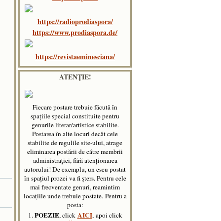
https://radioprodiaspora/
https://www.prodiaspora.de/
https://revistaeminesciana/
ATENȚIE!
Fiecare postare trebuie făcută în
spaţiile special constituite pentru
genurile literar/artistice stabilite.
Postarea în alte locuri decât cele
stabilite de regulile site-ului, atrage
eliminarea postării de către membrii
administraţiei, fără atenţionarea
autorului! De exemplu, un eseu postat
în spațiul prozei va fi șters. Pentru cele
mai frecventate genuri, reamintim
locațiile unde trebuie postate.
Pentru a
posta:
POEZIE
AICI
1.
, click
, apoi click