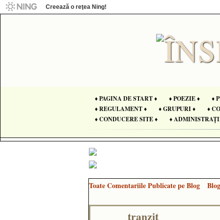
Creează o reţea Ning!
♦ PAGINA DE START ♦
♦ POEZIE ♦
♦ 
♦ REGULAMENT ♦
♦ GRUPURI ♦
♦ C
♦ CONDUCERE SITE ♦
♦ ADMINISTRAȚI
Toate Comentariile Publicate pe Blog
Blo
tranzit