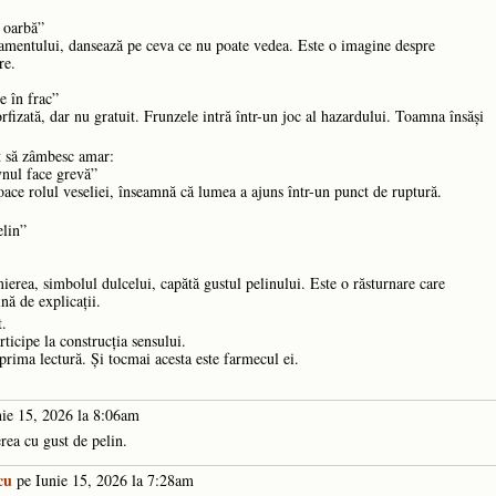
ă oarbă”
namentului, dansează pe ceva ce nu poate vedea. Este o imagine despre
re.
e în frac”
fizată, dar nu gratuit. Frunzele intră într-un joc al hazardului. Toamna însăși
t să zâmbesc amar:
vnul face grevă”
oace rolul veseliei, înseamnă că lumea a ajuns într-un punct de ruptură.
elin”
erea, simbolul dulcelui, capătă gustul pelinului. Este o răsturnare care
nă de explicații.
t.
rticipe la construcția sensului.
prima lectură. Și tocmai acesta este farmecul ei.
ie 15, 2026 la 8:06am
rea cu gust de pelin.
cu
pe Iunie 15, 2026 la 7:28am