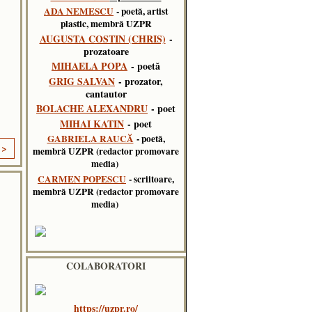
ADA NEMESCU
- poetă, artist
plastic, membră UZPR
AUGUSTA COSTIN (CHRIS)
-
prozatoare
MIHAELA POPA
- poetă
GRIG SALVAN
- prozator,
cantautor
BOLACHE ALEXANDRU
- poet
MIHAI KATIN
- poet
GABRIELA RAUCĂ
- poetă,
 >
membră UZPR (redactor promovare
media)
CARMEN POPESCU
- scriitoare,
membră UZPR (redactor promovare
media)
COLABORATORI
https://uzpr.ro/