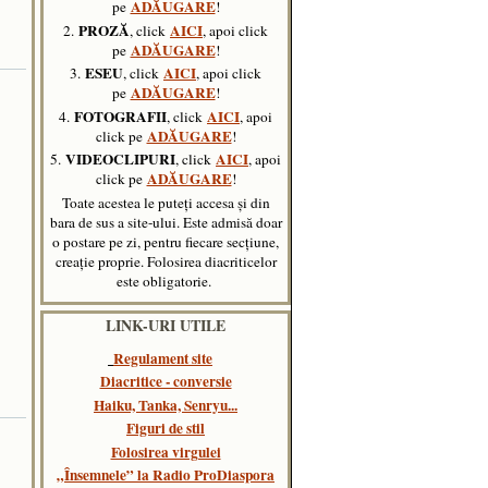
ADĂUGARE
pe
!
PROZĂ
AICI
2.
, click
, apoi click
ADĂUGARE
pe
!
ESEU
AICI
3.
, click
, apoi click
ADĂUGARE
pe
!
FOTOGRAFII
AICI
4.
, click
, apoi
ADĂUGARE
click pe
!
VIDEOCLIPURI
AICI
5.
, click
,
apoi
ADĂUGARE
click pe
!
Toate acestea le puteți accesa și din
bara de sus a site-ului. Este admisă doar
o postare pe zi, pentru fiecare secțiune,
creație proprie. Folosirea diacriticelor
este obligatorie.
LINK-URI UTILE
Regulament site
Diacritice - conversie
Haiku, Tanka, Senryu..
.
Figuri de stil
Folosirea virgulei
„Însemnele” la Radio ProDiaspora