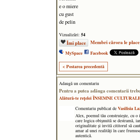
e o miere
cu gust
de pelin
54
Vizualizări:
Membri cărora le place
Îmi place
MySpace
Facebook
< Postarea precedentă
Adaugă un comentariu
Pentru a putea adăuga comentarii tr
Alătură-te reţelei ÎNSEMNE CULTURAL
Vasilisia La
Comentariu publicat de
Alex, poemul tău construiește, cu o 
care logica obișnuită se destramă, i
originalitate și invită cititorul să ca
amar al unei realități în care frumus
autentică.