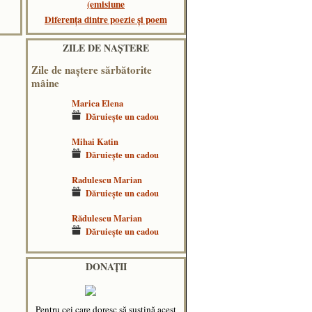
(emisiune
Diferența dintre poezie și poem
ZILE DE NAŞTERE
Zile de naştere sărbătorite
mâine
Marica Elena
Dăruieşte un cadou
Mihai Katin
Dăruieşte un cadou
Radulescu Marian
Dăruieşte un cadou
Rădulescu Marian
Dăruieşte un cadou
DONAȚII
Pentru cei care doresc să susțină acest