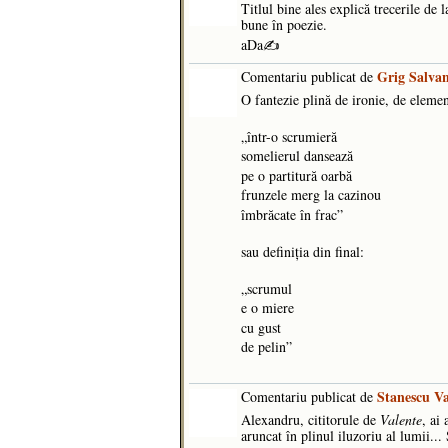
Titlul bine ales explică trecerile de 
bune în poezie.
aDa✍️
Grig Salva
Comentariu publicat de
O fantezie plină de ironie, de eleme
„într-o scrumieră
somelierul dansează
pe o partitură oarbă
frunzele merg la cazinou
îmbrăcate în frac”
sau definiția din final:
„scrumul
e o miere
cu gust
de pelin”
Stanescu Va
Comentariu publicat de
Alexandru, cititorule de
Valente
, ai
aruncat în plinul iluzoriu al lumii...