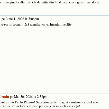
la o imagine la alta, până la definiția din final care aduce gustul metaforei
n
pe Iunie 1, 2026 la 7:06pm
nte-șoc și spuneri fără menajamente. Imagini insolite:
lentin
pe Mai 30, 2026 la 2:38pm
 avut un vis Pablo Picasso! Succesiunea de imagini ca-ntr-un carusel m-a
 Sper că esti în formă după o perioadă cu sâcâieli ale vieţii!