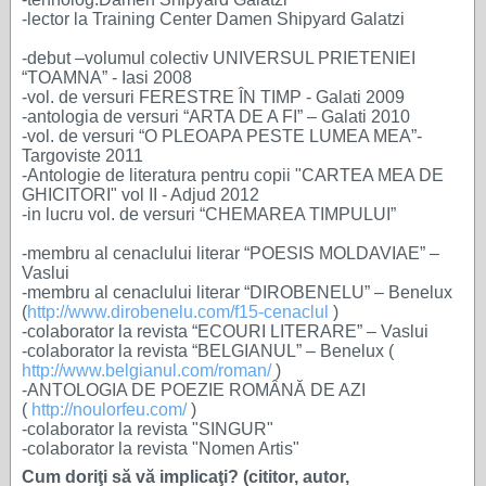
-lector la Training Center Damen Shipyard Galatzi
-debut –volumul colectiv UNIVERSUL PRIETENIEI
“TOAMNA” - Iasi 2008
-vol. de versuri FERESTRE ÎN TIMP - Galati 2009
-antologia de versuri “ARTA DE A FI” – Galati 2010
-vol. de versuri “O PLEOAPA PESTE LUMEA MEA”-
Targoviste 2011
-Antologie de literatura pentru copii "CARTEA MEA DE
GHICITORI" vol II - Adjud 2012
-in lucru vol. de versuri “CHEMAREA TIMPULUI”
-membru al cenaclului literar “POESIS MOLDAVIAE” –
Vaslui
-membru al cenaclului literar “DIROBENELU” – Benelux
(
http://www.dirobenelu.com/f15-cenaclul
)
-colaborator la revista “ECOURI LITERARE” – Vaslui
-colaborator la revista “BELGIANUL” – Benelux (
http://www.belgianul.com/roman/
)
-ANTOLOGIA DE POEZIE ROMÂNĂ DE AZI
(
http://noulorfeu.com/
)
-colaborator la revista "SINGUR"
-colaborator la revista "Nomen Artis"
Cum doriţi să vă implicaţi? (cititor, autor,