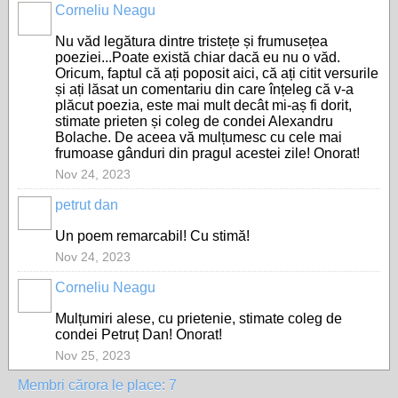
Corneliu Neagu
Nu văd legătura dintre tristețe și frumusețea
poeziei...Poate există chiar dacă eu nu o văd.
Oricum, faptul că ați poposit aici, că ați citit versurile
și ați lăsat un comentariu din care înțeleg că v-a
plăcut poezia, este mai mult decât mi-aș fi dorit,
stimate prieten și coleg de condei Alexandru
Bolache. De aceea vă mulțumesc cu cele mai
frumoase gânduri din pragul acestei zile! Onorat!
Nov 24, 2023
petrut dan
Un poem remarcabil! Cu stimă!
Nov 24, 2023
Corneliu Neagu
Mulțumiri alese, cu prietenie, stimate coleg de
condei Petruț Dan! Onorat!
Nov 25, 2023
Membri cărora le place: 7