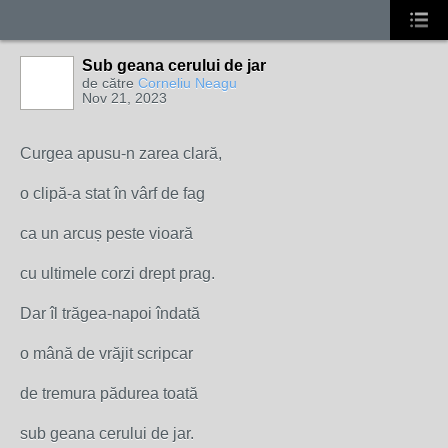
Sub geana cerului de jar
de către
Corneliu Neagu
Nov 21, 2023
Curgea apusu-n zarea clară,
o clipă-a stat în vârf de fag
ca un arcuș peste vioară
cu ultimele corzi drept prag.
Dar îl trăgea-napoi îndată
o mână de vrăjit scripcar
de tremura pădurea toată
sub geana cerului de jar.