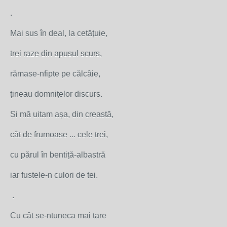
.
Mai sus în deal, la cetățuie,
trei raze din apusul scurs,
rămase-nfipte pe călcâie,
țineau domnițelor discurs.
Și mă uitam așa, din creastă,
cât de frumoase ... cele trei,
cu părul în bentiță-albastră
iar fustele-n culori de tei.
.
Cu cât se-ntuneca mai tare