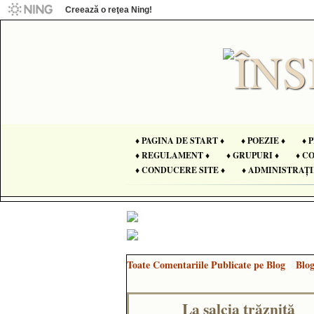
Creează o reţea Ning!
♦ PAGINA DE START ♦
♦ POEZIE ♦
♦ 
♦ REGULAMENT ♦
♦ GRUPURI ♦
♦ C
♦ CONDUCERE SITE ♦
♦ ADMINISTRAȚI
Toate Comentariile Publicate pe Blog
Blo
La salcia trăznită