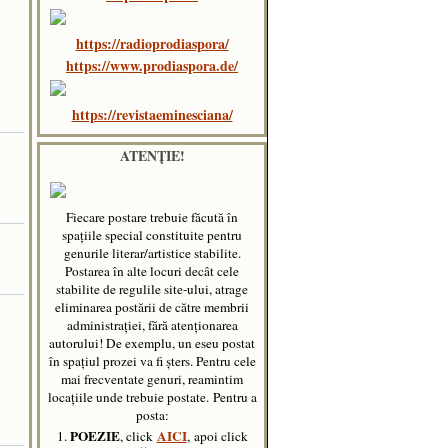
https://radioprodiaspora/
https://www.prodiaspora.de/
https://revistaeminesciana/
ATENȚIE!
Fiecare postare trebuie făcută în
spaţiile special constituite pentru
genurile literar/artistice stabilite.
Postarea în alte locuri decât cele
stabilite de regulile site-ului, atrage
eliminarea postării de către membrii
administraţiei, fără atenţionarea
autorului! De exemplu, un eseu postat
în spațiul prozei va fi șters. Pentru cele
mai frecventate genuri, reamintim
locațiile unde trebuie postate.
Pentru a
posta:
POEZIE
AICI
1.
, click
, apoi click