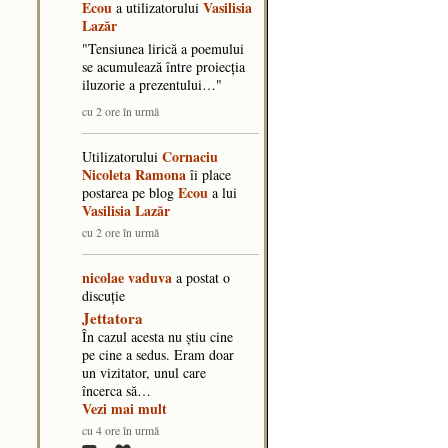
Ecou
Vasilisia
a utilizatorului
Lazăr
"​Tensiunea lirică a poemului
se acumulează între proiecția
iluzorie a prezentului…"
cu 2 ore în urmă
Cornaciu
Utilizatorului
Nicoleta Ramona
îi place
Ecou
postarea pe blog
a lui
Vasilisia Lazăr
cu 2 ore în urmă
nicolae vaduva
a postat o
discuţie
Jettatora
În cazul acesta nu știu cine
pe cine a sedus. Eram doar
un vizitator, unul care
încerca să…
Vezi mai mult
cu 4 ore în urmă