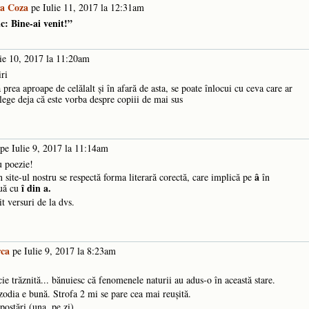
da Coza
pe Iulie 11, 2017 la 12:31am
c: Bine-ai venit!”
ie 10, 2017 la 11:20am
iri
ă prea aproape de celălalt şi în afară de asta, se poate înlocui cu ceva care ar
lege deja că este vorba despre copiii de mai sus
pe Iulie 9, 2017 la 11:14am
cu poezie!
â
site-ul nostru se respectă forma literară corectă, care implică pe
în
î din a.
ouă cu
t versuri de la dvs.
rca
pe Iulie 9, 2017 la 8:23am
cie trăznită... bănuiesc că fenomenele naturii au adus-o în această stare.
ozodia e bună. Strofa 2 mi se pare cea mai reușită.
postări (una, pe zi).