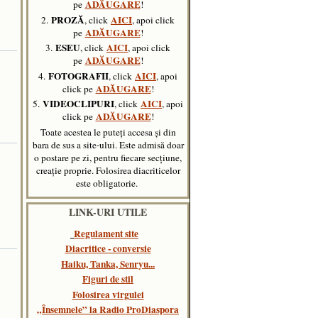
ADĂUGARE
pe
!
PROZĂ
AICI
2.
, click
, apoi click
ADĂUGARE
pe
!
ESEU
AICI
3.
, click
, apoi click
ADĂUGARE
pe
!
FOTOGRAFII
AICI
4.
, click
, apoi
ADĂUGARE
click pe
!
VIDEOCLIPURI
AICI
5.
, click
,
apoi
ADĂUGARE
click pe
!
Toate acestea le puteți accesa și din
bara de sus a site-ului. Este admisă doar
o postare pe zi, pentru fiecare secțiune,
creație proprie. Folosirea diacriticelor
este obligatorie.
LINK-URI UTILE
Regulament site
Diacritice - conversie
Haiku, Tanka, Senryu..
.
Figuri de stil
Folosirea virgulei
„Însemnele” la Radio ProDiaspora