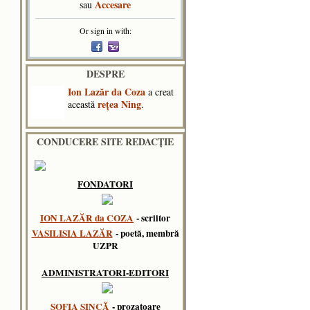
Accesare
sau
Or sign in with:
DESPRE
Ion Lazăr da Coza
a creat
reţea Ning
această
.
CONDUCERE SITE REDACȚIE
FONDATORI
ION LAZĂR da COZA
- scriitor
VASILISIA LAZĂR
- poetă, membră
UZPR
ADMINISTRATORI-EDITORI
SOFIA SINCĂ
- prozatoare