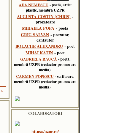
ADA NEMESCU
- poetă, artist
plastic, membră UZPR
AUGUSTA COSTIN (CHRIS)
-
prozatoare
MIHAELA POPA
- poetă
GRIG SALVAN
- prozator,
cantautor
BOLACHE ALEXANDRU
- poet
MIHAI KATIN
- poet
GABRIELA RAUCĂ
- poetă,
membră UZPR (redactor promovare
media)
CARMEN POPESCU
- scriitoare,
membră UZPR (redactor promovare
media)
 >
COLABORATORI
https://uzpr.ro/