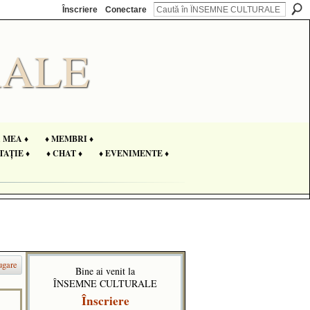
Înscriere
Conectare
A MEA ♦
♦ MEMBRI ♦
TAȚIE ♦
♦ CHAT ♦
♦ EVENIMENTE ♦
ugare
Bine ai venit la
ÎNSEMNE CULTURALE
Înscriere