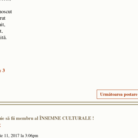
unoscut
urut
nit,
it,
nită.
: 3
Următoarea postare
ebuie să fii membru al ÎNSEMNE CULTURALE !
E
ie 11, 2017 la 3:06pm