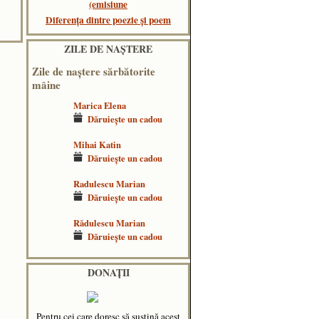
(emisiune
Diferența dintre poezie și poem
ZILE DE NAŞTERE
Zile de naştere sărbătorite
mâine
Marica Elena
Dăruieşte un cadou
Mihai Katin
Dăruieşte un cadou
Radulescu Marian
Dăruieşte un cadou
Rădulescu Marian
Dăruieşte un cadou
DONAȚII
Pentru cei care doresc să susțină acest