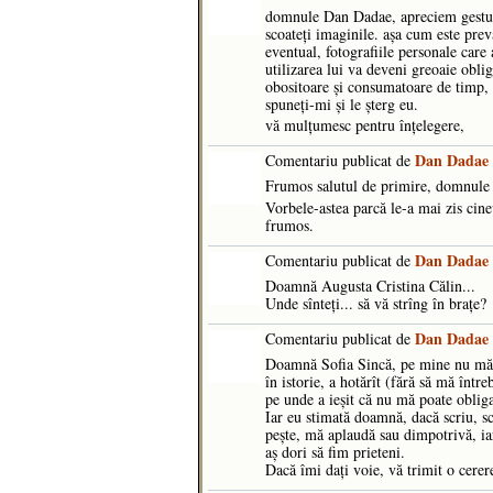
domnule Dan Dadae, apreciem gestul, 
scoateţi imaginile. aşa cum este prev
eventual, fotografiile personale care 
utilizarea lui va deveni greoaie obli
obositoare şi consumatoare de timp, m
spuneţi-mi şi le şterg eu.
vă mulţumesc pentru înţelegere,
Dan Dadae
Comentariu publicat de
Frumos salutul de primire, domnule
Vorbele-astea parcă le-a mai zis cine
frumos.
Dan Dadae
Comentariu publicat de
Doamnă Augusta Cristina Călin...
Unde sînteți... să vă strîng în brațe?
Dan Dadae
Comentariu publicat de
Doamnă Sofia Sincă, pe mine nu mă i
în istorie, a hotărît (fără să mă între
pe unde a ieșit că nu mă poate obliga
Iar eu stimată doamnă, dacă scriu, sc
pește, mă aplaudă sau dimpotrivă, iar
aș dori să fim prieteni.
Dacă îmi dați voie, vă trimit o cerer