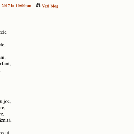
8, 2017 la 10:00pm
Vezi blog
tele
ele,
ani,
orfani,
ă.
uu joc,
are,
re,
ăznită.
trecut,