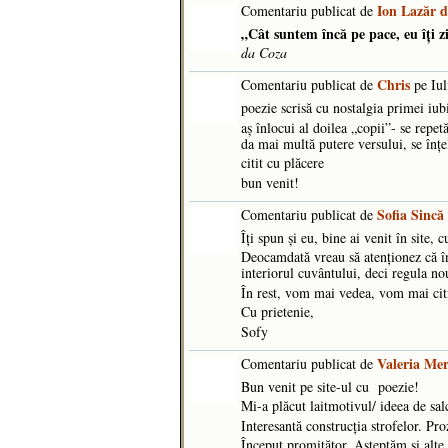
Ion Lazăr 
Comentariu publicat de
„Cât suntem încă pe pace, eu îți zi
da Coza
Chris
Comentariu publicat de
pe Iul
poezie scrisă cu nostalgia primei iub
aş înlocui al doilea „copii”- se repet
da mai multă putere versului, se înţe
citit cu plăcere
bun venit!
Sofia Sincă
Comentariu publicat de
Îți spun și eu, bine ai venit în site, 
Deocamdată vreau să atenționez că în 
interiorul cuvântului, deci regula n
În rest, vom mai vedea, vom mai citi
Cu prietenie,
Sofy
Valeria Me
Comentariu publicat de
Bun venit pe site-ul cu poezie!
Mi-a plăcut laitmotivul/ ideea de sal
Interesantă construcția strofelor. Pr
Început promițător. Așteptăm și alte 