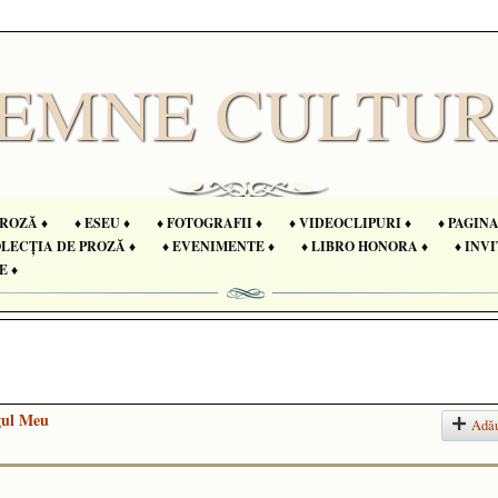
PROZĂ ♦
♦ ESEU ♦
♦ FOTOGRAFII ♦
♦ VIDEOCLIPURI ♦
♦ PAGIN
OLECȚIA DE PROZĂ ♦
♦ EVENIMENTE ♦
♦ LIBRO HONORA ♦
♦ INVI
E ♦
gul Meu
Adă