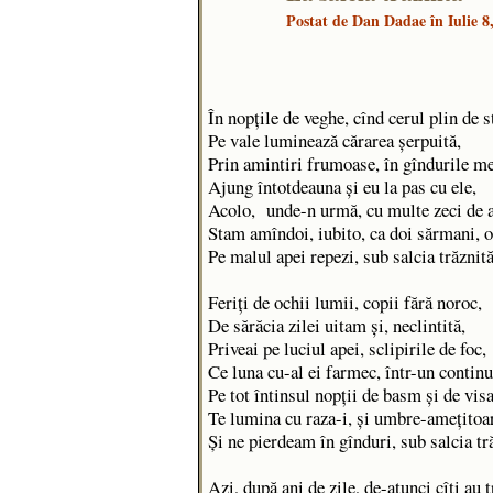
Postat de
Dan Dadae
în Iulie 
În nopțile de veghe, cînd cerul plin de s
Pe vale luminează cărarea șerpuită,
Prin amintiri frumoase, în gîndurile m
Ajung întotdeauna și eu la pas cu ele,
Acolo, unde-n urmă, cu multe zeci de 
Stam amîndoi, iubito, ca doi sărmani, 
Pe malul apei repezi, sub salcia trăznit
Feriți de ochii lumii, copii fără noroc,
De sărăcia zilei uitam și, neclintită,
Priveai pe luciul apei, sclipirile de foc,
Ce luna cu-al ei farmec, într-un contin
Pe tot întinsul nopții de basm și de vis
Te lumina cu raza-i, și umbre-amețitoa
Și ne pierdeam în gînduri, sub salcia tr
Azi, după ani de zile, de-atunci cîți au 