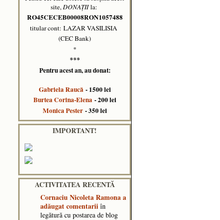
site,
DONAȚII
la:
RO45CECEB00008RON1057488
titular cont: LAZAR VASILISIA
(CEC Bank)
*
***
Pentru acest an, au donat:
Gabriela Raucă
- 1500 lei
Burtea Corina-Elena
- 200 lei
Monica Pester
- 350 lei
IMPORTANT!
ACTIVITATEA RECENTĂ
Cornaciu Nicoleta Ramona
a
adăugat comentarii
în
legătură cu postarea de blog