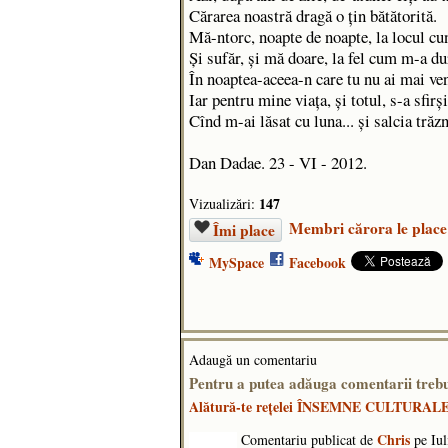
Cărarea noastră dragă o țin bătătorită.
Mă-ntorc, noapte de noapte, la locul c
Și sufăr, și mă doare, la fel cum m-a d
În noaptea-aceea-n care tu nu ai mai ve
Iar pentru mine viața, și totul, s-a sfirș
Cînd m-ai lăsat cu luna... și salcia trăz
Dan Dadae. 23 - VI - 2012.
147
Vizualizări:
Membri cărora le place
Îmi place
MySpace
Facebook
Adaugă un comentariu
Pentru a putea adăuga comentarii tr
Alătură-te reţelei ÎNSEMNE CULTURAL
Chris
Comentariu publicat de
pe Iul