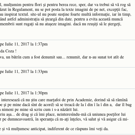
mulţumim pentru flori şi pentru berea rece, sper, dar va trebui să vă rog să
ăzut în Regulament, nu se pot posta la texte imagini de pe net, excepţii fac,
au inspirat textul. site-ul nu poate susţine foarte multă informaţie, iar în timp,
gând astfel administraţia să şteargă din date. pentru a evita această muncă
embrii sunt rugaţi să nu ataşeze imagini. dacă nu reuşiţi să le ştergeţi,
pe Iulie 11, 2017 la 1:37pm
 da Coza !
va, un bătrîn cum a fost denumit sau... renumit, dar n-au sunat tot atît de
pe Iulie 11, 2017 la 1:33pm
pe Iulie 11, 2017 la 1:30pm
nteresează că nu știu care marțafoi de prin Academie, dorind să să rămînă
be și pe mine dacă sînt de acord) să se treacă de la î din î la î din a, dar îl bag
 nimeni pe mine să scriu cum i s-a năzărit lui.
riu așa... de drag și că îmi place, neinteresîndu-mă că uniunea poeților lui
 pe dumneavoastră, în speranța că m-ați înțeles, vă salut și vă asigur că mi-
e și vă mulțumesc anticipat, indiferent de ce răspuns îmi veți da.