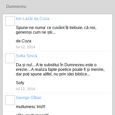
Dumnezeu
Ion Lazăr da Coza
Spune-ne numa' ce cuvânt îți trebuie, că noi,
generoși cum ne știi...
da Coza
Iul 12, 2014
Sofia Sincă
Da și nu!... A te substitui în Dumnezeu este o
erezie... A realiza fapte poetice poate fi și menire,
dar poți spune altfel, nu prin idei biblice...
Sofy
Iul 12, 2014
George Gîtlan
multumesc Iris!!!