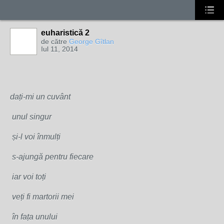
euharistică 2
de către
George Gîtlan
Iul 11, 2014
dați-mi un cuvânt
unul singur
și-l voi înmulți
s-ajungă pentru fiecare
iar voi toți
veți fi martorii mei
în fața unului