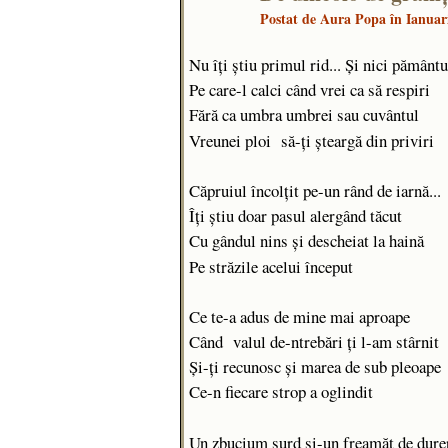
Postat de
Aura Popa
în Ianuar
Nu îţi ştiu primul rid... Şi nici pământu
Pe care-l calci când vrei ca să respiri
Fără ca umbra umbrei sau cuvântul
Vreunei ploi să-ţi şteargă din priviri
Căpruiul încolţit pe-un rând de iarnă...
Îţi ştiu doar pasul alergând tăcut
Cu gândul nins şi descheiat la haină
Pe străzile acelui început
Ce te-a adus de mine mai aproape
Când valul de-ntrebări ţi l-am stârnit
Şi-ţi recunosc şi marea de sub pleoape
Ce-n fiecare strop a oglindit
Un zbucium surd şi-un freamăt de dure