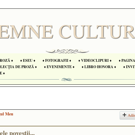
PROZĂ ♦
♦ ESEU ♦
♦ FOTOGRAFII ♦
♦ VIDEOCLIPURI ♦
♦ PAGIN
OLECȚIA DE PROZĂ ♦
♦ EVENIMENTE ♦
♦ LIBRO HONORA ♦
♦ INVI
E ♦
gul Meu
Adă
le poveştii...