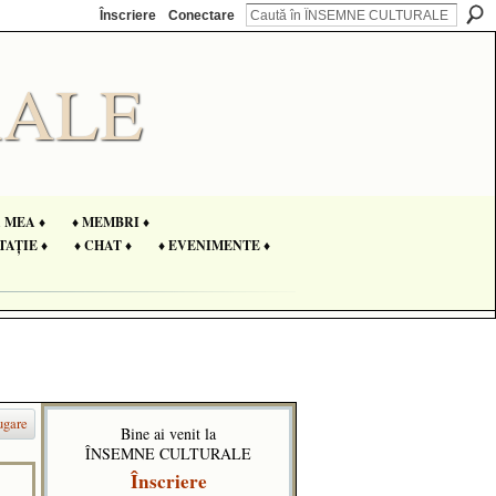
Înscriere
Conectare
A MEA ♦
♦ MEMBRI ♦
TAȚIE ♦
♦ CHAT ♦
♦ EVENIMENTE ♦
ugare
Bine ai venit la
ÎNSEMNE CULTURALE
Înscriere