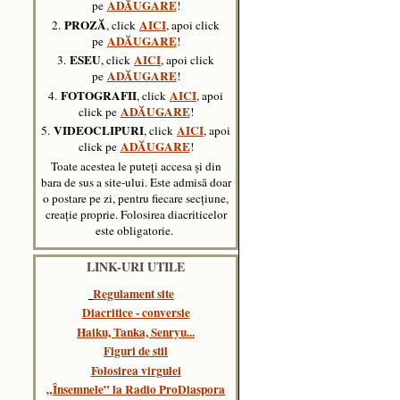
ADĂUGARE
pe
!
PROZĂ
AICI
2.
, click
, apoi click
ADĂUGARE
pe
!
ESEU
AICI
3.
, click
, apoi click
ADĂUGARE
pe
!
FOTOGRAFII
AICI
4.
, click
, apoi
ADĂUGARE
click pe
!
VIDEOCLIPURI
AICI
5.
, click
,
apoi
ADĂUGARE
click pe
!
Toate acestea le puteți accesa și din
bara de sus a site-ului. Este admisă doar
o postare pe zi, pentru fiecare secțiune,
creație proprie. Folosirea diacriticelor
este obligatorie.
LINK-URI UTILE
Regulament site
Diacritice - conversie
Haiku, Tanka, Senryu..
.
Figuri de stil
Folosirea virgulei
„Însemnele” la Radio ProDiaspora