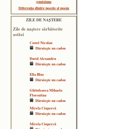
(emisiune
Diferența dintre poezie și poem
ZILE DE NAŞTERE
Zile de naştere sărbătorite
astăzi
Costel Nicolau
Dăruieşte un cadou
David Alexandru
Dăruieşte un cadou
Ella Blue
Dăruieşte un cadou
Ghituleasca Mihaela
Florentina
Dăruieşte un cadou
Mirela Ciupercă
Dăruieşte un cadou
Mirela Ciupercă