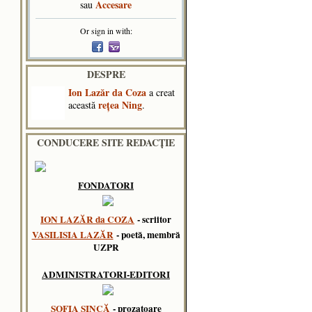
Accesare
sau
Or sign in with:
DESPRE
Ion Lazăr da Coza
a creat
reţea Ning
această
.
CONDUCERE SITE REDACȚIE
FONDATORI
ION LAZĂR da COZA
- scriitor
VASILISIA LAZĂR
- poetă, membră
UZPR
ADMINISTRATORI-EDITORI
SOFIA SINCĂ
- prozatoare