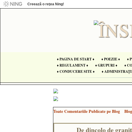
Creează o reţea Ning!
♦ PAGINA DE START ♦
♦ POEZIE ♦
♦ 
♦ REGULAMENT ♦
♦ GRUPURI ♦
♦ C
♦ CONDUCERE SITE ♦
♦ ADMINISTRAȚI
Toate Comentariile Publicate pe Blog
Blo
De dincolo de graniţe