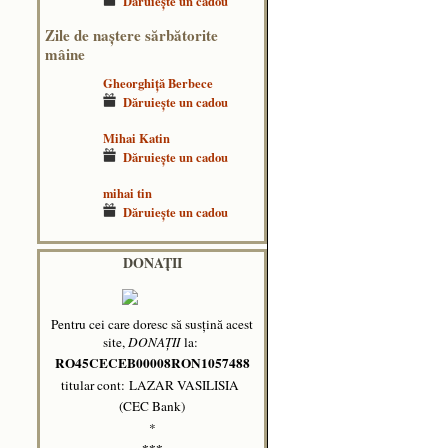
Dăruieşte un cadou
Zile de naştere sărbătorite
mâine
Gheorghiță Berbece
Dăruieşte un cadou
Mihai Katin
Dăruieşte un cadou
mihai tin
Dăruieşte un cadou
DONAȚII
Pentru cei care doresc să susțină acest
site,
DONAȚII
la:
RO45CECEB00008RON1057488
titular cont: LAZAR VASILISIA
(CEC Bank)
*