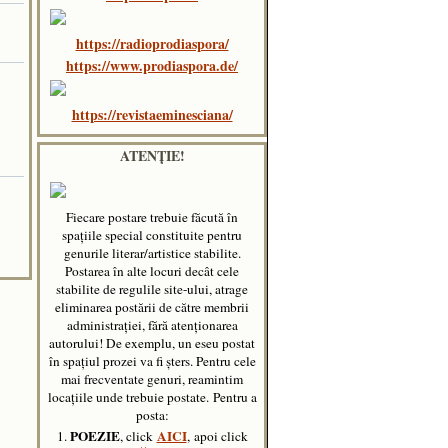
https://radioprodiaspora/
https://www.prodiaspora.de/
https://revistaeminesciana/
ATENȚIE!
Fiecare postare trebuie făcută în
spaţiile special constituite pentru
genurile literar/artistice stabilite.
Postarea în alte locuri decât cele
stabilite de regulile site-ului, atrage
eliminarea postării de către membrii
administraţiei, fără atenţionarea
autorului! De exemplu, un eseu postat
în spațiul prozei va fi șters. Pentru cele
mai frecventate genuri, reamintim
locațiile unde trebuie postate.
Pentru a
posta:
POEZIE
AICI
1.
, click
, apoi click