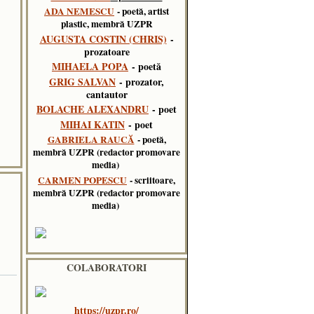
ADA NEMESCU
- poetă, artist
plastic, membră UZPR
AUGUSTA COSTIN (CHRIS)
-
prozatoare
MIHAELA POPA
- poetă
GRIG SALVAN
- prozator,
cantautor
BOLACHE ALEXANDRU
- poet
MIHAI KATIN
- poet
GABRIELA RAUCĂ
- poetă,
membră UZPR (redactor promovare
media)
CARMEN POPESCU
- scriitoare,
membră UZPR (redactor promovare
media)
COLABORATORI
https://uzpr.ro/