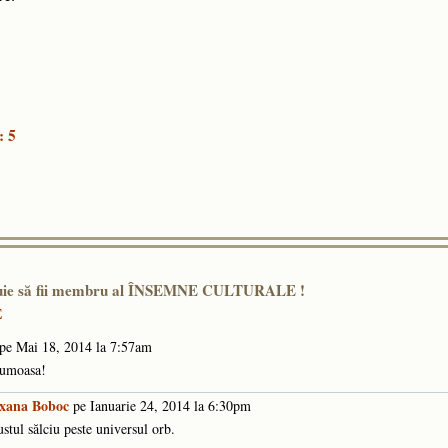
: 5
ebuie să fii membru al ÎNSEMNE CULTURALE !
E
pe Mai 18, 2014 la 7:57am
rumoasa!
xana Boboc
pe Ianuarie 24, 2014 la 6:30pm
tul sălciu peste universul orb.