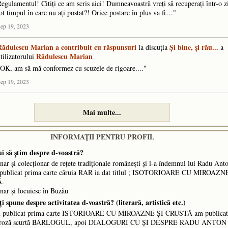
egulamentul! Citiți ce am scris aici! Dumneavoastră vreți să recuperați într-o z
ot timpul în care nu ați postat?! Orice postare în plus va fi…"
ep 19, 2023
Rădulescu Marian
a contribuit cu răspunsuri
Și bine, și rău...
la discuţia
a
Rădulescu Marian
tilizatorului
OK, am să mă conformez cu scuzele de rigoare...."
ep 19, 2023
Mai multe...
INFORMAŢII PENTRU PROFIL
ui să ştim despre d-voastră?
nar și colecționar de rețete tradiționale românești și l-a îndemnul lui Radu Ant
ublicat prima carte căruia RAR ia dat titlul ; ISOTORIOARE CU MIROAZN
Ă.
nar și locuiesc în Buzău
i spune despre activitatea d-voastră? (literară, artistică etc.)
m publicat prima carte ISTORIOARE CU MIROAZNE ȘI CRUSTĂ am publicat
proză scurtă BÂRLOGUL, apoi DIALOGURI CU ȘI DESPRE RADU ANTON