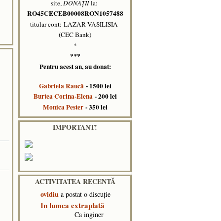
site,
DONAȚII
la:
RO45CECEB00008RON1057488
titular cont: LAZAR VASILISIA
(CEC Bank)
*
***
Pentru acest an, au donat:
Gabriela Raucă
- 1500 lei
Burtea Corina-Elena
- 200 lei
Monica Pester
- 350 lei
IMPORTANT!
ACTIVITATEA RECENTĂ
ovidiu
a postat o discuţie
In lumea extraplată
Ca inginer