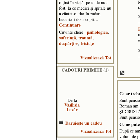
R
o țină în viață, pe unde nu a
t
fost, la ce medici și spitale nu
a căutat-o, dar în zadar,
S
bucuria-i doar copii…
Continuare
psihologică
Cuvinte cheie :
,
u
suferință
traumă
,
,
"
despărțire
tristețe
,
S
Vizualizează Tot
CADOURI PRIMITE (1)
Ce ar treb
De la
Sunt pensio
Vasilisia
Roman am p
Lazăr
ȘI CRUST
Sunt pensio
Dăruieşte un cadou
Ce ne puteţ
Vizualizează Tot
După ce a
volum de 