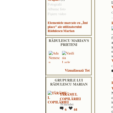
Fotografii
V
Albume foto
O
Fişiere video
Elementele marcate cu „Îmi
place” ale utilizatorului
Rădulescu Marian
,
f
RĂDULESCU MARIAN'S
a
PRIETENI
ş
o
s
O
Vizualizează Tot
GRUPURILE LUI
RĂDULESCU MARIAN
N
TĂRÂMUL
c
COPILĂRIEI
i
78 membri
c
6
44
c