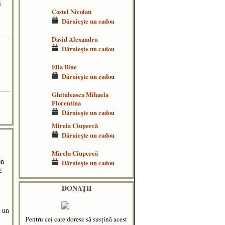
i
Costel Nicolau
Dăruieşte un cadou
David Alexandru
Dăruieşte un cadou
Ella Blue
Dăruieşte un cadou
Ghituleasca Mihaela
Florentina
Dăruieşte un cadou
Mirela Ciupercă
Dăruieşte un cadou
Mirela Ciupercă
on
Dăruieşte un cadou
E
DONAȚII
 un
Pentru cei care doresc să susțină acest