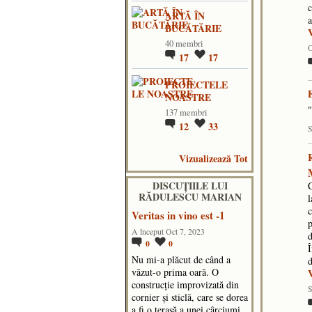
c
ARTĂ ÎN
a
BUCĂTĂRIE
40 membri
O
17
17
PROIECTELE
NOASTRE
"
137 membri
12
33
S
Vizualizează Tot
DISCUŢIILE LUI
C
RĂDULESCU MARIAN
l
c
Veritas in vino est -1
p
A început Oct 7, 2023
d
0
0
Î
Nu mi-a plăcut de când a
văzut-o prima oară. O
construcție improvizată din
S
cornier și sticlă, care se dorea
a fi o terasă a unei cârciumi