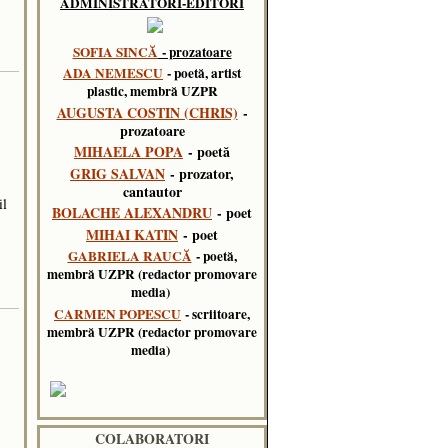
ADMINISTRATORI-EDITORI
SOFIA SINCĂ
- prozatoare
ADA NEMESCU
- poetă, artist
plastic, membră UZPR
AUGUSTA COSTIN (CHRIS)
-
prozatoare
MIHAELA POPA
- poetă
GRIG SALVAN
- prozator,
cantautor
il
BOLACHE ALEXANDRU
- poet
MIHAI KATIN
- poet
GABRIELA RAUCĂ
- poetă,
membră UZPR (redactor promovare
media)
CARMEN POPESCU
- scriitoare,
membră UZPR (redactor promovare
media)
COLABORATORI