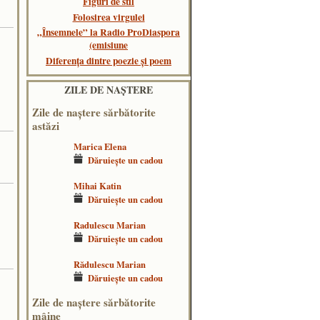
Figuri de stil
Folosirea virgulei
„Însemnele” la Radio ProDiaspora
(emisiune
Diferența dintre poezie și poem
ZILE DE NAŞTERE
Zile de naştere sărbătorite
astăzi
Marica Elena
Dăruieşte un cadou
Mihai Katin
Dăruieşte un cadou
Radulescu Marian
Dăruieşte un cadou
Rădulescu Marian
Dăruieşte un cadou
Zile de naştere sărbătorite
mâine