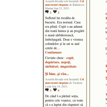
Cel
Această discuţie este începută.
S
mai recent răspuns
de Rădulescu
Marian Sep 23, 2023.
2
2
Sufletul lui tresălta de
bucurie. Era normal. Casa
"
era plină. Copii s-au adunat
r
din toată lumea și au pregătit
b
o masă sărbătorească,
S
îmbelșugată. Doar e vremea
colindelor și în sat se aud
cetele de…
Continuare
S
copii
Cuvinte cheie :
,
depărtare
nepoți
,
,
sărbători
singurătate
,
Și bine, și rău...
Cel
Această discuţie este începută.
mai recent răspuns
de Vasilisia
S
Lazăr Sep 19, 2023.
3
0
V
De când l-a părăsit soția,
u
pentru cele veșnice, cu toate
"
că s-a luptat din răsputeri să