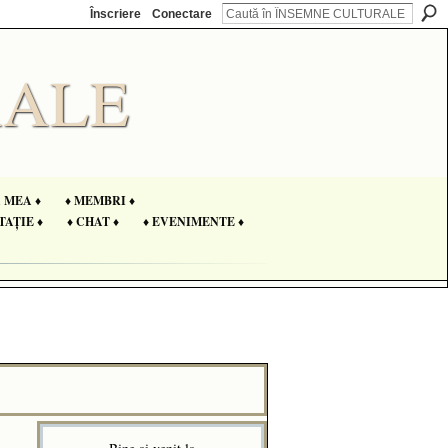
Înscriere
Conectare
A MEA ♦
♦ MEMBRI ♦
TAȚIE ♦
♦ CHAT ♦
♦ EVENIMENTE ♦