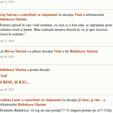
ep 21, 2023
Grig Salvan
a contribuit cu răspunsuri
Visul
la discuţia
a utilizatorului
Rădulescu Marian
Frumos episod în care visul minunat, cu ceea ce a fost odat, se suprapune peste
ealitatea tristă și pustie. Bine realizată intrarea directă în vis și apoi trecerea
ruscă la realitate."
ep 21, 2023
Bircea Marian
Visul
Rădulescu Marian
Lui
i-a plăcut discuţia
a lui
ep 20, 2023
Rădulescu Marian
a postat discuţii
Visul
ȘI BINE, ȘI RĂU...
ep 20, 2023
asilisia Lazăr
a contribuit cu răspunsuri
Și bine, și rău...
la discuţia
a
Rădulescu Marian
tilizatorului
Domnule Rădulescu, vă rog nu mai postați!!!! O singură postare pe zi!!! Citiți