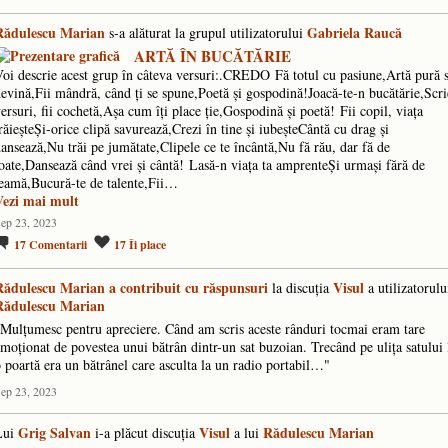
Rădulescu Marian
Gabriela Raucă
s-a alăturat la grupul utilizatorului
ARTĂ ÎN BUCĂTĂRIE
oi descrie acest grup în câteva versuri:.CREDO Fă totul cu pasiune,Artă pură 
evină,Fii mândră, când ți se spune,Poetă și gospodină!Joacă-te-n bucătărie,Scri
ersuri, fii cochetă,Așa cum îți place ție,Gospodină și poetă! Fii copil, viața
răieșteȘi-orice clipă savurează,Crezi în tine și iubeșteCântă cu drag și
ansează,Nu trăi pe jumătate,Clipele ce te încântă,Nu fă rău, dar fă de
oate,Dansează când vrei și cântă! Lasă-n viața ta amprenteȘi urmași fără de
eamă,Bucură-te de talente,Fii…
Vezi mai mult
ep 23, 2023
17
Comentarii
17
Îi place
Rădulescu Marian
a contribuit cu răspunsuri
Visul
la discuţia
a utilizatorulu
Rădulescu Marian
Mulțumesc pentru apreciere. Când am scris aceste rânduri tocmai eram tare
moționat de povestea unui bătrân dintr-un sat buzoian. Trecând pe ulița satului 
 poartă era un bătrânel care asculta la un radio portabil…"
ep 23, 2023
Grig Salvan
Visul
Rădulescu Marian
Lui
i-a plăcut discuţia
a lui