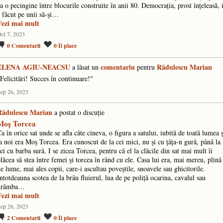
a o pecingine între blocurile construite în anii 80. Democrația, prost înțeleasă, 
 făcut pe unii să-și…
Vezi mai mult
ct 7, 2023
0
Comentarii
0
Îi place
ELENA AGIU-NEACSU
comentariu
Rădulescu Marian
a lăsat un
pentru
Felicitări! Succes în continuare!"
ep 26, 2023
Rădulescu Marian
a postat o discuţie
Moș Torcea
a în orice sat unde se afla câte cineva, o figura a satului, iubită de toată lumea ș
a noi era Moș Torcea. Era cunoscut de la cei mici, nu și cu țâța-n gură, până la
ei cu barba sură. I se zicea Torcea, pentru că el la clăcile din sat mai mult îi
lăcea să stea între femei și torcea în rând cu ele. Casa lui era, mai mereu, plină
e lume, mai ales copii, care-i ascultau poveștile, snoavele sau ghicitorile.
ntotdeauna scotea de la brâu fluierul, lua de pe poliță ocarina, cavalul sau
drâmba…
Vezi mai mult
ep 26, 2023
2
Comentarii
0
Îi place