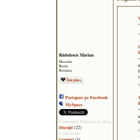
V
"
A
Rădulescu Marian
"
Masculin
n
Buzău
România
t
Îmi place
N
Partajare pe Facebook
V
MySpace
"
a
Comentarii Publicate pe Blog
î
Discuţii
(22)
O
Evenimente
Grupuri
(3)