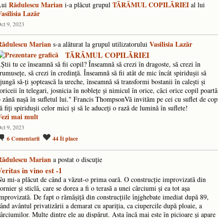
Rădulescu Marian
TĂRÂMUL COPILĂRIEI
Lui
i-a plăcut grupul
al lui
asilisia Lazăr
ct 9, 2023
Rădulescu Marian
Vasilisia Lazăr
s-a alăturat la grupul utilizatorului
TĂRÂMUL COPILĂRIEI
,Ştii tu ce înseamnă să fii copil? Înseamnă să crezi în dragoste, să crezi în
rumuseţe, să crezi în credinţă. Înseamnă să fii atât de mic încât spiriduşii să
jungă să-ţi şoptească la ureche, înseamnă să transformi bostanii în caleşti şi
oriceii în telegari, josnicia în nobleţe şi nimicul în orice, căci orice copil poartă
 zână naşă în sufletul lui." Francis ThompsonVă invităm pe cei cu suflet de cop
ă fiţi spiriduşii celor mici şi să le aduceţi o rază de lumină în suflete!
Vezi mai mult
ct 9, 2023
6
Comentarii
44
Îi place
Rădulescu Marian
a postat o discuţie
Veritas in vino est -1
u mi-a plăcut de când a văzut-o prima oară. O construcție improvizată din
ornier și sticlă, care se dorea a fi o terasă a unei cârciumi și ea tot așa
mprovizată. De fapt o rămășiță din construcțiile înjghebate imediat după 89,
ând avântul privatizării a demarat cu apariția, ca ciupercile după ploaie, a
ârciumilor. Multe dintre ele au dispărut. Asta încă mai este în picioare și apare