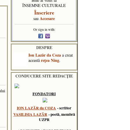
Bine ai venit la
ÎNSEMNE CULTURALE
Înscriere
Accesare
sau
Or sign in with:
DESPRE
Ion Lazăr da Coza
a creat
reţea Ning
această
.
CONDUCERE SITE REDACȚIE
ului
FONDATORI
ION LAZĂR da COZA
- scriitor
VASILISIA LAZĂR
- poetă, membră
UZPR