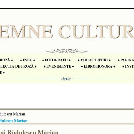
PROZĂ ♦
♦ ESEU ♦
♦ FOTOGRAFII ♦
♦ VIDEOCLIPURI ♦
♦ PAGIN
OLECȚIA DE PROZĂ ♦
♦ EVENIMENTE ♦
♦ LIBRO HONORA ♦
♦ INVI
E ♦
ădulescu Marian!
ădulescu Marian
lui Rădulescu Marian