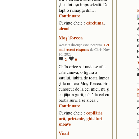
și ea tot așa improvizată. De
fapt o rămășiță din…
Continuare
cârciumă
Cuvinte cheie :
,
V
alcool
d
v
Moș Torcea
t
Cel
d
Această discuţie este începută.
mai recent răspuns
de Chris Nov
t
16, 2023.
t
2
0
Ca în orice sat unde se afla
S
câte cineva, o figura a
satului, iubită de toată lumea
și la noi era Moș Torcea. Era
cunoscut de la cei mici, nu și
cu țâța-n gură, până la cei cu
barba sură. I se zicea…
"
Continuare
e
copilărie
Cuvinte cheie :
,
o
ură
prietenie
ghicitori
,
,
,
S
snoave
Visul