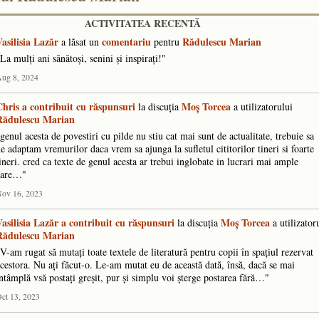
ACTIVITATEA RECENTĂ
asilisia Lazăr
comentariu
Rădulescu Marian
a lăsat un
pentru
La mulți ani sănătoși, senini și inspirați!"
ug 8, 2024
Chris
a contribuit cu răspunsuri
Moș Torcea
la discuţia
a utilizatorului
Rădulescu Marian
genul acesta de povestiri cu pilde nu stiu cat mai sunt de actualitate, trebuie sa
e adaptam vremurilor daca vrem sa ajunga la sufletul cititorilor tineri si foarte
ineri. cred ca texte de genul acesta ar trebui inglobate in lucrari mai ample
care…"
ov 16, 2023
asilisia Lazăr
a contribuit cu răspunsuri
Moș Torcea
la discuţia
a utilizator
Rădulescu Marian
V-am rugat să mutați toate textele de literatură pentru copii în spațiul rezervat
cestora. Nu ați făcut-o. Le-am mutat eu de această dată, însă, dacă se mai
ntâmplă vsă postați greșit, pur și simplu voi șterge postarea fără…"
ct 13, 2023