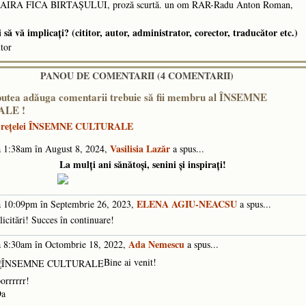
IRA FICA BIRTAȘULUI, proză scurtă. un om RAR-Radu Anton Roman,
să vă implicaţi? (cititor, autor, administrator, corector, traducător etc.)
utor
PANOU DE COMENTARII (4 COMENTARII)
putea adăuga comentarii trebuie să fii membru al ÎNSEMNE
LE !
e reţelei ÎNSEMNE CULTURALE
Vasilisia Lazăr
 1:38am în August 8, 2024,
a spus...
La mulți ani sănătoși, senini și inspirați!
ELENA AGIU-NEACSU
 10:09pm în Septembrie 26, 2023,
a spus...
licitări! Succes în continuare!
Ada Nemescu
 8:30am în Octombrie 18, 2022,
a spus...
Bine ai venit!
orrrrrr!
Da