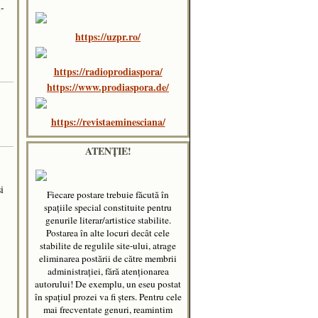
i-
https://uzpr.ro/
https://radioprodiaspora/
https://www.prodiaspora.de/
https://revistaeminesciana/
ATENȚIE!
i
Fiecare postare trebuie făcută în
spaţiile special constituite pentru
genurile literar/artistice stabilite.
Postarea în alte locuri decât cele
stabilite de regulile site-ului, atrage
eliminarea postării de către membrii
administraţiei, fără atenţionarea
autorului! De exemplu, un eseu postat
în spațiul prozei va fi șters. Pentru cele
mai frecventate genuri, reamintim