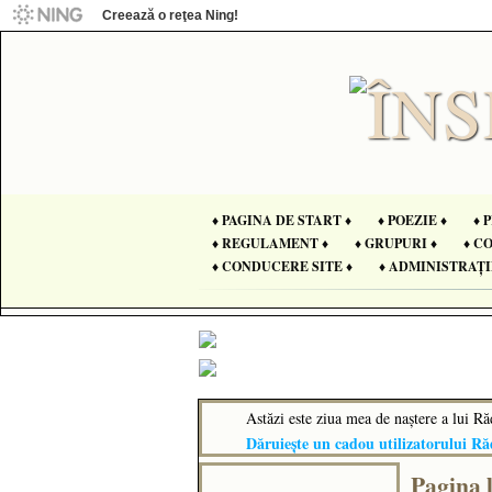
Creează o reţea Ning!
♦ PAGINA DE START ♦
♦ POEZIE ♦
♦ 
♦ REGULAMENT ♦
♦ GRUPURI ♦
♦ C
♦ CONDUCERE SITE ♦
♦ ADMINISTRAȚI
Astăzi este ziua mea de naştere a lui R
Dăruieşte un cadou utilizatorului R
Pagina 