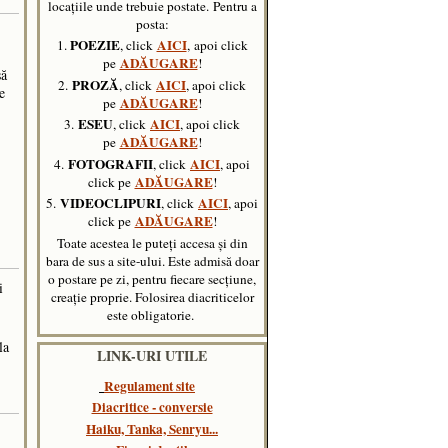
locațiile unde trebuie postate.
Pentru a
posta:
POEZIE
AICI
1.
, click
, apoi click
ADĂUGARE
pe
!
să
PROZĂ
AICI
2.
, click
, apoi click
e
ADĂUGARE
pe
!
ESEU
AICI
3.
, click
, apoi click
ADĂUGARE
pe
!
FOTOGRAFII
AICI
4.
, click
, apoi
ADĂUGARE
click pe
!
VIDEOCLIPURI
AICI
5.
, click
,
apoi
ADĂUGARE
click pe
!
Toate acestea le puteți accesa și din
bara de sus a site-ului. Este admisă doar
o postare pe zi, pentru fiecare secțiune,
i
creație proprie. Folosirea diacriticelor
este obligatorie.
la
LINK-URI UTILE
Regulament site
Diacritice - conversie
Haiku, Tanka, Senryu..
.