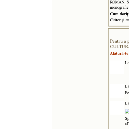
ROMAN, SA
monografie
Cum doriţi 
Cititor și a
Pentru a 
CULTURA
Alătură-t
La
La
Fe
La
Sp
a