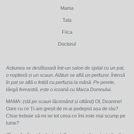
Mama
Tata
Fiica
Doctorul
Acțiunea se desfășoară într-un salon de spital cu un pat,
o noptieră și un scaun. Alături se află un perfuzor. Întinsă
în pat se află o fetiță cu perfuzia la mână. Pe perete,
lângă fereastră, este o icoană cu Maica Domnului.
MAMA:
(stă pe scaun lăcrimând și oftând)
Of, Doamne!
Oare cu ce Ți-am greșit de m-ai pedepsit așa de rău?
Chiar trebuie să-mi iei tot ceea ce îmi este mai scump pe
lume?