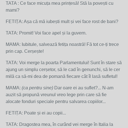
TATA : Ce face micuța mea prințesă! Stă la povești cu
mami?
FETIȚA: Așa că mă iubești mult și vei face rost de bani?
TATA: Promit! Voi face apel și la guvern.
MAMA: Iubitule, salvează fetița noastră! Fă tot ce-ți trece
prin cap. Cerșește!
TATA: Voi merge la poarta Parlamentului! Sunt în stare să
ajung un simplu cerșetor, să le cad în genunchi, să le cer
milă ca să-mi dea de pomană fiecare cât îl lasă sufletul!
MAMA:
(ca pentru sine)
Dar oare ei au suflet?... N-am
auzit să propună vreunul vreo lege prin care să fie
alocate fonduri speciale pentru salvarea copiilor...
FETIȚA: Poate și ei au copii...
TATA: Dragostea mea, în curând vei merge în Italia la