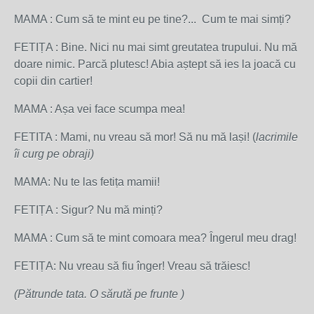
MAMA : Cum să te mint eu pe tine?... Cum te mai simți?
FETIȚA : Bine. Nici nu mai simt greutatea trupului. Nu mă
doare nimic. Parcă plutesc! Abia aștept să ies la joacă cu
copii din cartier!
MAMA : Așa vei face scumpa mea!
FETITA : Mami, nu vreau să mor! Să nu mă lași! (
lacrimile
îi curg pe obraji)
MAMA: Nu te las fetița mamii!
FETIȚA : Sigur? Nu mă minți?
MAMA : Cum să te mint comoara mea? Îngerul meu drag!
FETIȚA: Nu vreau să fiu înger! Vreau să trăiesc!
(Pătrunde tata. O sărută pe frunte )