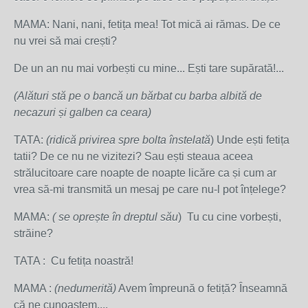
MAMA: Nani, nani, fetița mea! Tot mică ai rămas. De ce
nu vrei să mai crești?
De un an nu mai vorbești cu mine... Ești tare supărată!...
(Alături stă pe o bancă un bărbat cu barba albită de
necazuri și galben ca ceara)
TATA:
(ridică privirea spre bolta înstelată
) Unde ești fetița
tatii? De ce nu ne vizitezi? Sau ești steaua aceea
strălucitoare care noapte de noapte licăre ca și cum ar
vrea să-mi transmită un mesaj pe care nu-l pot înțelege?
MAMA:
( se oprește în dreptul său
) Tu cu cine vorbești,
străine?
TATA : Cu fetița noastră!
MAMA :
(nedumerită)
Avem împreună o fetiță? Înseamnă
că ne cunoaștem....