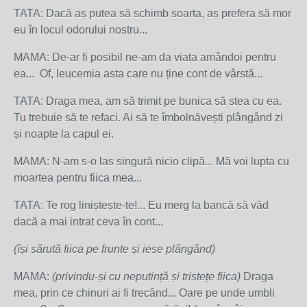
TATA: Dacă aș putea să schimb soarta, aș prefera să mor
eu în locul odorului nostru...
MAMA: De-ar fi posibil ne-am da viața amândoi pentru
ea... Of, leucemia asta care nu ține cont de vârstă...
TATA: Draga mea, am să trimit pe bunica să stea cu ea.
Tu trebuie să te refaci. Ai să te îmbolnăvești plângând zi
și noapte la capul ei.
MAMA: N-am s-o las singură nicio clipă... Mă voi lupta cu
moartea pentru fiica mea...
TATA: Te rog liniștește-te!... Eu merg la bancă să văd
dacă a mai intrat ceva în cont...
(își sărută fiica pe frunte și iese plângând)
MAMA:
(privindu-și cu neputință și tristețe fiica)
Draga
mea, prin ce chinuri ai fi trecând... Oare pe unde umbli