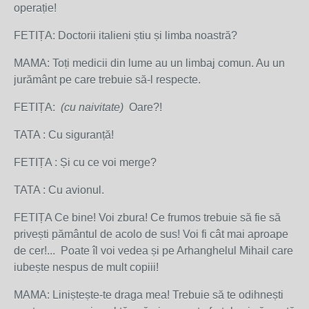
operație!
FETIȚA: Doctorii italieni știu și limba noastră?
MAMA: Toți medicii din lume au un limbaj comun. Au un
jurământ pe care trebuie să-l respecte.
FETIȚA:
(cu naivitate)
Oare?!
TATA : Cu siguranță!
FETIȚA : Și cu ce voi merge?
TATA : Cu avionul.
FETIȚA Ce bine! Voi zbura! Ce frumos trebuie să fie să
privești pământul de acolo de sus! Voi fi cât mai aproape
de cer!... Poate îl voi vedea și pe Arhanghelul Mihail care
iubește nespus de mult copiii!
MAMA: Liniștește-te draga mea! Trebuie să te odihnești