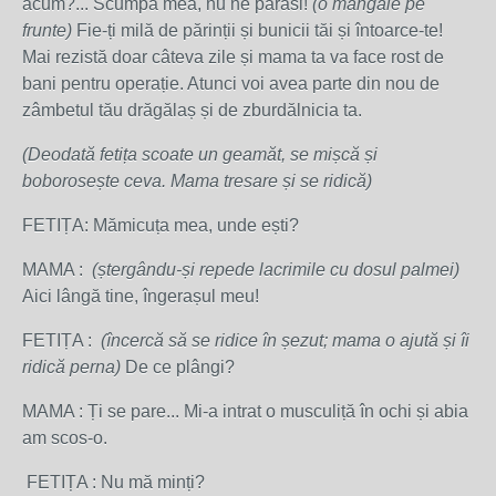
acum?... Scumpa mea, nu ne părăsi!
(o mângâie pe
frunte)
Fie-ți milă de părinții și bunicii tăi și întoarce-te!
Mai rezistă doar câteva zile și mama ta va face rost de
bani pentru operație. Atunci voi avea parte din nou de
zâmbetul tău drăgălaș și de zburdălnicia ta.
(Deodată fetița scoate un geamăt, se mișcă și
boborosește ceva. Mama tresare și se ridică)
FETIȚA: Mămicuța mea, unde ești?
MAMA :
(ștergându-și repede lacrimile cu dosul palmei)
Aici lângă tine, îngerașul meu!
FETIȚA :
(încercă să se ridice în șezut; mama o ajută și îi
ridică perna)
De ce plângi?
MAMA : Ți se pare... Mi-a intrat o musculiță în ochi și abia
am scos-o.
FETIȚA : Nu mă minți?