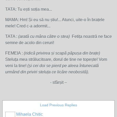
TATA: Tu ești soția mea...
MAMA: Hm! Și eu să nu știu!... Atunci, uite-o în brațele
mele! Cred c-a adormit...
TATA :
(arată cu mâna către o stea)
Fetița noastră ne face
semne de acolo din ceruri!
FEMEIA :
(ridicâ privirea și scapă păpușa din brațe)
Steluța mea strălucitoare, dorul de tine ne topește! Vom
veni la tine!
(și cei doi se pierd pe aleea întunecată
urmând din priviri steluța ce licăre neobosită).
- sfârșit –
Load Previous Replies
Mihaela Chitic