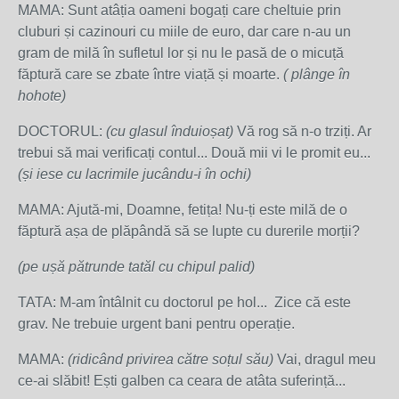
MAMA: Sunt atâția oameni bogați care cheltuie prin
cluburi și cazinouri cu miile de euro, dar care n-au un
gram de milă în sufletul lor și nu le pasă de o micuță
făptură care se zbate între viață și moarte.
( plânge în
hohote)
DOCTORUL:
(cu glasul înduioșat)
Vă rog să n-o trziți. Ar
trebui să mai verificați contul... Două mii vi le promit eu...
(și iese cu lacrimile jucându-i în ochi)
MAMA: Ajută-mi, Doamne, fetița! Nu-ți este milă de o
făptură așa de plăpândă să se lupte cu durerile morții?
(pe ușă pătrunde tatăl cu chipul palid)
TATA: M-am întâlnit cu doctorul pe hol... Zice că este
grav. Ne trebuie urgent bani pentru operație.
MAMA:
(ridicând privirea către soțul său)
Vai, dragul meu
ce-ai slăbit! Ești galben ca ceara de atâta suferință...