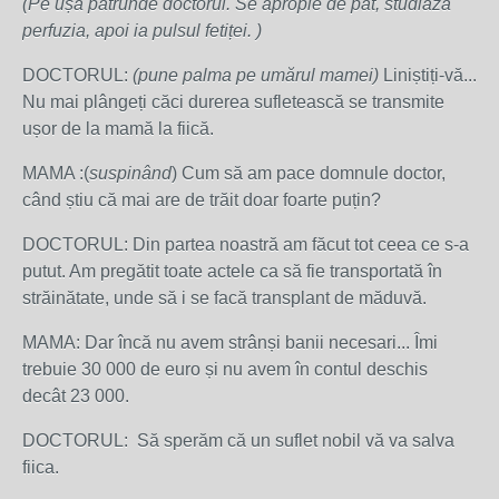
(Pe ușă pătrunde doctorul. Se apropie de pat, studiază
perfuzia, apoi ia pulsul fetiței. )
DOCTORUL:
(pune palma pe umărul mamei)
Liniștiți-vă...
Nu mai plângeți căci durerea sufletească se transmite
ușor de la mamă la fiică.
MAMA :(
suspinând
) Cum să am pace domnule doctor,
când știu că mai are de trăit doar foarte puțin?
DOCTORUL: Din partea noastră am făcut tot ceea ce s-a
putut. Am pregătit toate actele ca să fie transportată în
străinătate, unde să i se facă transplant de măduvă.
MAMA: Dar încă nu avem strânși banii necesari... Îmi
trebuie 30 000 de euro și nu avem în contul deschis
decât 23 000.
DOCTORUL: Să sperăm că un suflet nobil vă va salva
fiica.