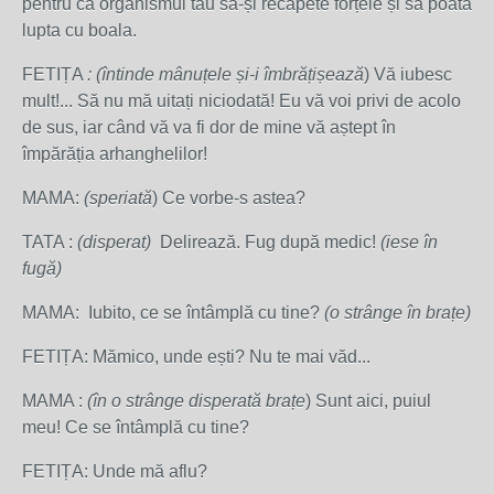
pentru ca organismul tău să-și recapete forțele și să poată
lupta cu boala.
FETIȚA
: (întinde mânuțele și-i îmbrățișează
) Vă iubesc
mult!... Să nu mă uitați niciodată! Eu vă voi privi de acolo
de sus, iar când vă va fi dor de mine vă aștept în
împărăția arhanghelilor!
MAMA:
(speriată
) Ce vorbe-s astea?
TATA :
(disperat)
Delirează. Fug după medic!
(iese în
fugă)
MAMA: Iubito, ce se întâmplă cu tine?
(o strânge în brațe)
FETIȚA: Mămico, unde ești? Nu te mai văd...
MAMA :
(în o strânge disperată brațe
) Sunt aici, puiul
meu! Ce se întâmplă cu tine?
FETIȚA: Unde mă aflu?