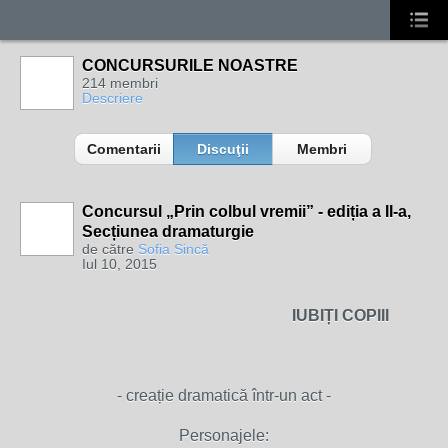
CONCURSURILE NOASTRE
214 membri
Descriere
Comentarii
Discuţii
Membri
Concursul „Prin colbul vremii” - ediția a II-a,
Secțiunea dramaturgie
de către
Sofia Sincă
Iul 10, 2015
IUBIȚI COPIII
- creație dramatică într-un act -
Personajele: