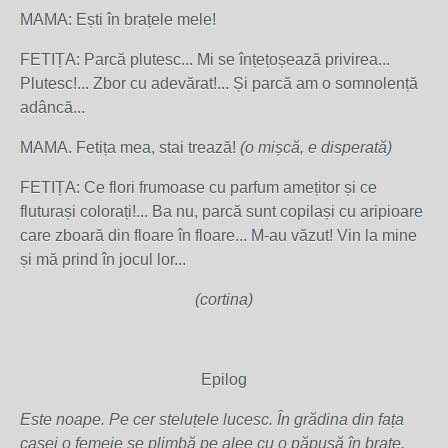
MAMA: Ești în brațele mele!
FETIȚA: Parcă plutesc... Mi se înțețoșează privirea...
Plutesc!... Zbor cu adevărat!... Și parcă am o somnolență
adâncă...
MAMA. Fetița mea, stai trează!
(o mișcă, e disperată)
FETIȚA: Ce flori frumoase cu parfum amețitor și ce
fluturași colorați!... Ba nu, parcă sunt copilași cu aripioare
care zboară din floare în floare... M-au văzut! Vin la mine
și mă prind în jocul lor...
(cortina)
Epilog
Este noape. Pe cer steluțele lucesc. În grădina din fața
casei o femeie se plimbă pe alee cu o păpușă în brațe.