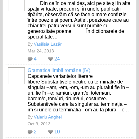
Din ce în ce mai des, aici pe site și în alte
spații virtuale, precum și în unele publicații
tipărite, observăm că se face o mare confuzie
între poezie și poem. Astfel, poezioare care au
chiar trei-patru versuri sunt numite cu
generozitate poeme. În dicționarele de
specialitate…
By
Vasilisia Lazăr
Mar 24, 2013
4
24
Gramatica limbii române (IV)
Capcanele variantelor literare
libere Substantivele neutre cu terminație de
singular –am, -em, -om, -um au pluralul fie în –
uri, fie în –e: ram/uri, gram/e, totem/uri,
barem/e, tom/uri, drum/uri, costum/e.
Substantivele care la singular au terminația –
im și unele cu terminația –om au la plural –i:…
By
Valeriu Anghel
Oct 9, 2013
2
10