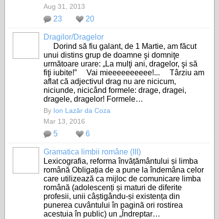
Aug 31, 2013
23
20
Dragilor/Dragelor
Dorind să fiu galant, de 1 Martie, am făcut
unui distins grup de doamne şi domniţe
următoare urare: „La mulţi ani, dragelor, şi să
fiţi iubite!” Vai mieeeeeeeeee!... Târziu am
aflat că adjectivul drag nu are nicicum,
niciunde, nicicând formele: drage, dragei,
dragele, dragelor! Formele…
By
Ion Lazăr da Coza
Mar 13, 2016
5
6
Gramatica limbii române (III)
Lexicografia, reforma învățământului și limba
română Obligația de a pune la îndemâna celor
care utilizează ca mijloc de comunicare limba
română (adolescenți și maturi de diferite
profesii, unii câștigându-și existența din
punerea cuvântului în pagină ori rostirea
acestuia în public) un „Îndreptar…