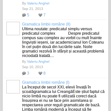
By
Valeriu Anghel
Sep 21, 2013
5
7
Gramatica limbii române (II)
Ultima noutate: predicatul simplu versus
predicatul complex Despre predicatul
compus sau complex au vorbit cu mult înainte
lingviștii ieșeni, iar academicianul Ion Coteanu
în cel puțin două din lucrările sale. Noile
gramatici rezolvă în sfârșit și această problemă
niciodată tratată…
By
Valeriu Anghel
Sep 10, 2013
3
8
Gramatica limbii române (I)
La început de secol XXI, elevii învață în
școalăgramatica lui CreangăEste știut faptul că
nicio limbă nu poate fi utilizată corect dacă
însușirea ei nu se face prin asimilarea și
respectarea unor reguli gramaticale de bază.
Limba română modernă a început să fie