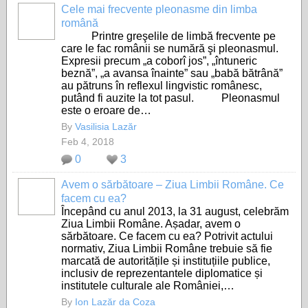
Cele mai frecvente pleonasme din limba
română
Printre greşelile de limbă frecvente pe
care le fac românii se numără şi pleonasmul.
Expresii precum „a coborî jos”, „întuneric
beznă”, „a avansa înainte” sau „babă bătrână”
au pătruns în reflexul lingvistic românesc,
putând fi auzite la tot pasul. Pleonasmul
este o eroare de…
By
Vasilisia Lazăr
Feb 4, 2018
0
3
Avem o sărbătoare – Ziua Limbii Române. Ce
facem cu ea?
Începând cu anul 2013, la 31 august, celebrăm
Ziua Limbii Române. Așadar, avem o
sărbătoare. Ce facem cu ea? Potrivit actului
normativ, Ziua Limbii Române trebuie să fie
marcată de autoritățile și instituțiile publice,
inclusiv de reprezentantele diplomatice și
institutele culturale ale României,…
By
Ion Lazăr da Coza