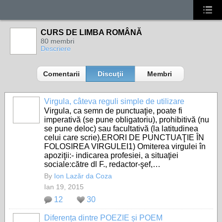
CURS DE LIMBA ROMÂNĂ
80 membri
Descriere
Comentarii
Discuţii
Membri
Virgula, câteva reguli simple de utilizare
Virgula, ca semn de punctuaţie, poate fi
imperativă (se pune obligatoriu), prohibitivă (nu
se pune deloc) sau facultativă (la latitudinea
celui care scrie).ERORI DE PUNCTUAŢIE ÎN
FOLOSIREA VIRGULEI1) Omiterea virgulei în
apoziţii:- indicarea profesiei, a situaţiei
sociale:către dl F., redactor-şef,…
By
Ion Lazăr da Coza
Ian 19, 2015
12
30
Diferența dintre POEZIE și POEM