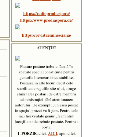
https://radioprodiaspora/
https://www.prodiaspora.de/
https://revistaeminesciana/
ATENȚIE!
Fiecare postare trebuie făcută în
spaţiile special constituite pentru
genurile literar/artistice stabilite.
Postarea în alte locuri decât cele
stabilite de regulile site-ului, atrage
eliminarea postării de către membrii
administraţiei, fără atenţionarea
autorului! De exemplu, un eseu postat
în spațiul prozei va fi șters. Pentru cele
mai frecventate genuri, reamintim
locațiile unde trebuie postate.
Pentru a
posta:
POEZIE
AICI
1.
, click
, apoi click