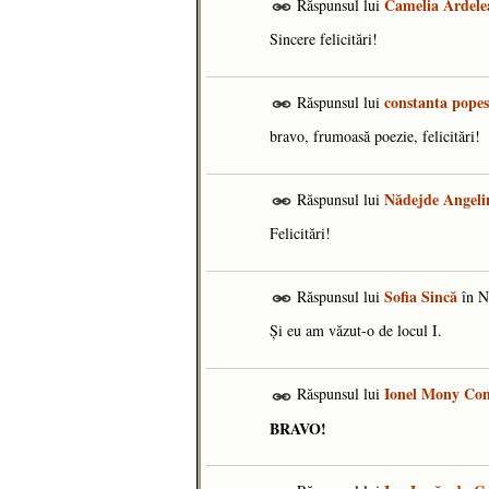
Camelia Ardele
Răspunsul lui
Sincere felicitări!
constanta pope
Răspunsul lui
bravo, frumoasă poezie, felicitări!
Nădejde Angeli
Răspunsul lui
Felicitări!
Sofia Sincă
Răspunsul lui
în
N
Și eu am văzut-o de locul I.
Ionel Mony Con
Răspunsul lui
BRAVO!