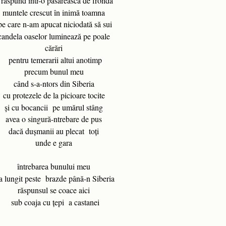
i răspund într-o păsărească de frondă
muntele crescut în inimă toamna
e care n-am apucat niciodată să sui
candela oaselor luminează pe poale
cărări
pentru temerarii altui anotimp
precum bunul meu
când s-a-ntors din Siberia
cu protezele de la picioare tocite
şi cu bocancii pe umărul stâng
avea o singură-ntrebare de pus
dacă duşmanii au plecat toţi
unde e gara
întrebarea bunului meu
a lungit peste brazde până-n Siberia
răspunsul se coace aici
sub coaja cu ţepi a castanei