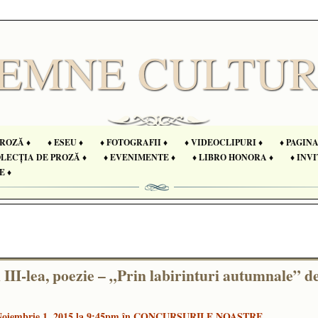
PROZĂ ♦
♦ ESEU ♦
♦ FOTOGRAFII ♦
♦ VIDEOCLIPURI ♦
♦ PAGIN
OLECȚIA DE PROZĂ ♦
♦ EVENIMENTE ♦
♦ LIBRO HONORA ♦
♦ INVI
E ♦
III-lea, poezie – „Prin labirinturi autumnale” d
oiembrie 1, 2015 la 9:45pm în
CONCURSURILE NOASTRE