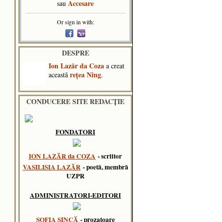
Accesare
sau
Or sign in with:
DESPRE
Ion Lazăr da Coza
a creat
reţea Ning
această
.
CONDUCERE SITE REDACȚIE
FONDATORI
ION LAZĂR da COZA
- scriitor
VASILISIA LAZĂR
- poetă, membră
UZPR
ADMINISTRATORI-EDITORI
SOFIA SINCĂ
- prozatoare