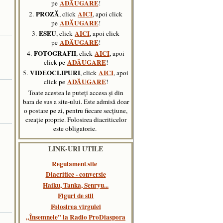
ADĂUGARE
pe
!
PROZĂ
AICI
2.
, click
, apoi click
ADĂUGARE
pe
!
ESEU
AICI
3.
, click
, apoi click
ADĂUGARE
pe
!
FOTOGRAFII
AICI
4.
, click
, apoi
ADĂUGARE
click pe
!
VIDEOCLIPURI
AICI
5.
, click
,
apoi
ADĂUGARE
click pe
!
Toate acestea le puteți accesa și din
bara de sus a site-ului. Este admisă doar
o postare pe zi, pentru fiecare secțiune,
creație proprie. Folosirea diacriticelor
este obligatorie.
LINK-URI UTILE
Regulament site
Diacritice - conversie
Haiku, Tanka, Senryu..
.
Figuri de stil
Folosirea virgulei
„Însemnele” la Radio ProDiaspora