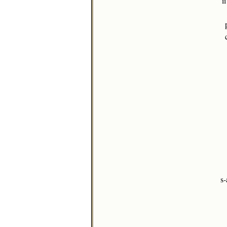
î
p
s-