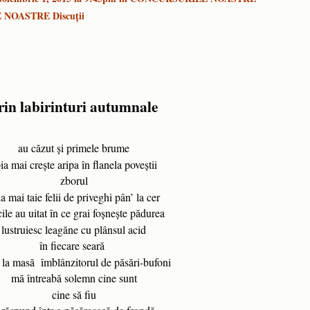
 NOASTRE Discuţii
rin labirinturi autumnale
au căzut şi primele brume
ia mai creşte aripa în flanela poveştii
zborul
a mai taie felii de priveghi pân’ la cer
ile au uitat în ce grai foşneşte pădurea
lustruiesc leagăne cu plânsul acid
în fiecare seară
la masă îmblânzitorul de păsări-bufoni
mă întreabă solemn cine sunt
cine să fiu