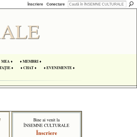
Înscriere
Conectare
A MEA ♦
♦ MEMBRI ♦
TAȚIE ♦
♦ CHAT ♦
♦ EVENIMENTE ♦
e
Bine ai venit la
ÎNSEMNE CULTURALE
Înscriere