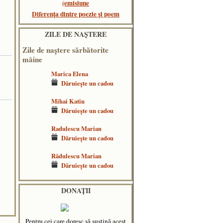
(emisiune
Diferența dintre poezie și poem
ZILE DE NAŞTERE
Zile de naştere sărbătorite
mâine
Marica Elena
Dăruieşte un cadou
Mihai Katin
Dăruieşte un cadou
Radulescu Marian
Dăruieşte un cadou
Rădulescu Marian
Dăruieşte un cadou
DONAȚII
Pentru cei care doresc să susțină acest