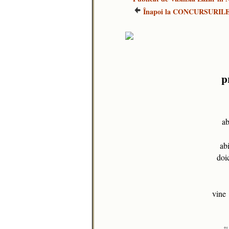
Înapoi la CONCURSURILE
p
ab
abi
doic
vine 