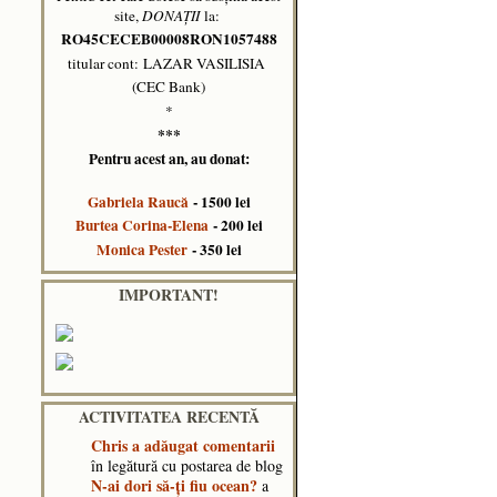
site,
DONAȚII
la:
RO45CECEB00008RON1057488
titular cont: LAZAR VASILISIA
(CEC Bank)
*
***
Pentru acest an, au donat:
Gabriela Raucă
- 1500 lei
Burtea Corina-Elena
- 200 lei
Monica Pester
- 350 lei
IMPORTANT!
ACTIVITATEA RECENTĂ
Chris
a adăugat comentarii
în legătură cu postarea de blog
N-ai dori să-ți fiu ocean?
a