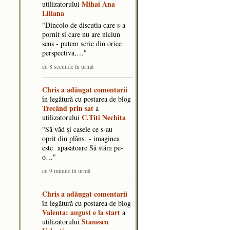
Mihai Ana
utilizatorului
Liliana
"Dincolo de discutia care s-a
pornit si care nu are niciun
sens - putem scrie din orice
perspectiva,…"
cu 8 secunde în urmă
Chris
a adăugat comentarii
în legătură cu postarea de blog
Trecând prin sat
a
C.Titi Nechita
utilizatorului
"Să văd și casele ce s-au
oprit din plâns. - imaginea
este apasatoare Să stăm pe-
o…"
cu 9 minute în urmă
Chris
a adăugat comentarii
în legătură cu postarea de blog
Valenta: august e la start
a
Stanescu
utilizatorului