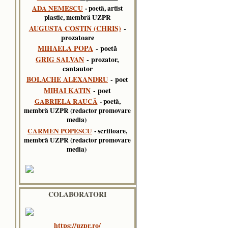
ADA NEMESCU
- poetă, artist
plastic, membră UZPR
AUGUSTA COSTIN (CHRIS)
-
prozatoare
MIHAELA POPA
- poetă
GRIG SALVAN
- prozator,
cantautor
BOLACHE ALEXANDRU
- poet
MIHAI KATIN
- poet
GABRIELA RAUCĂ
- poetă,
membră UZPR (redactor promovare
media)
CARMEN POPESCU
- scriitoare,
membră UZPR (redactor promovare
media)
COLABORATORI
https://uzpr.ro/