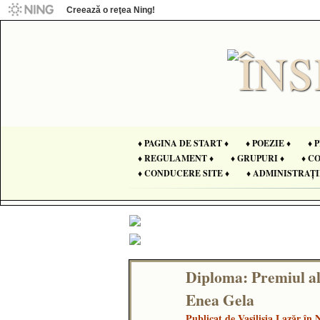
Creează o reţea Ning!
♦ PAGINA DE START ♦
♦ POEZIE ♦
♦ 
♦ REGULAMENT ♦
♦ GRUPURI ♦
♦ C
♦ CONDUCERE SITE ♦
♦ ADMINISTRAȚI
Diploma: Premiul al 
Enea Gela
Publicat de
Vasilisia Lazăr
în N