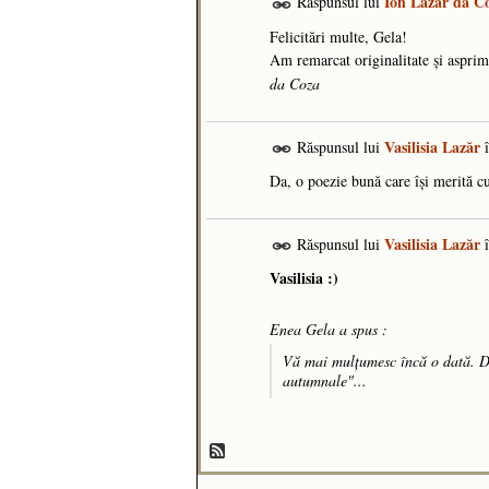
Ion Lazăr da C
Răspunsul lui
Felicitări multe, Gela!
Am remarcat originalitate și asprim
da Coza
Vasilisia Lazăr
Răspunsul lui
Da, o poezie bună care își merită cu
Vasilisia Lazăr
Răspunsul lui
Vasilisia :)
Enea Gela a spus :
Vă mai mulțumesc încă o dată. D-
autumnale"...