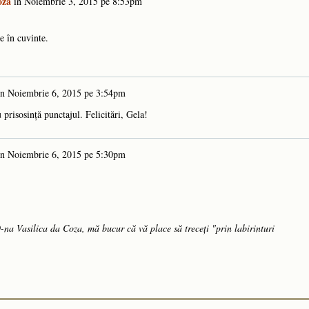
oza
în
Noiembrie 3, 2015 pe 8:53pm
e în cuvinte.
în
Noiembrie 6, 2015 pe 3:54pm
 prisosință punctajul. Felicitări, Gela!
în
Noiembrie 6, 2015 pe 5:30pm
na Vasilica da Coza, mă bucur că vă place să treceți "prin labirinturi