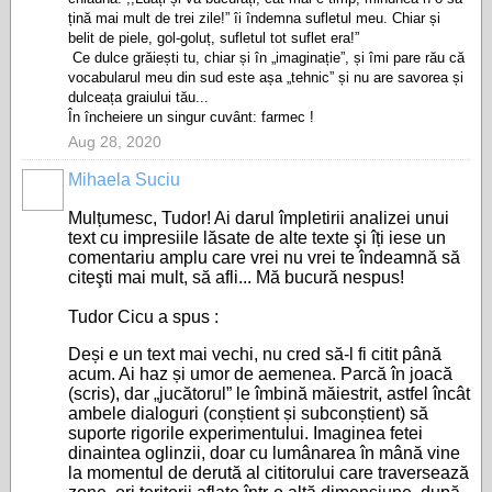
țină mai mult de trei zile!” îi îndemna sufletul meu. Chiar și
belit de piele, gol-goluț, sufletul tot suflet era!”
Ce dulce grăiești tu, chiar și în „imaginație”, și îmi pare rău că
vocabularul meu din sud este așa „tehnic” și nu are savorea și
dulceața graiului tău...
În încheiere un singur cuvânt: farmec !
Aug 28, 2020
Mihaela Suciu
Mulțumesc, Tudor! Ai darul împletirii analizei unui
text cu impresiile lăsate de alte texte şi îți iese un
comentariu amplu care vrei nu vrei te îndeamnă să
citeşti mai mult, să afli... Mă bucură nespus!
Tudor Cicu a spus :
Deși e un text mai vechi, nu cred să-l fi citit până
acum. Ai haz și umor de aemenea. Parcă în joacă
(scris), dar „jucătorul” le îmbină măiestrit, astfel încât
ambele dialoguri (conștient și subconștient) să
suporte rigorile experimentului. Imaginea fetei
dinaintea oglinzii, doar cu lumânarea în mână vine
la momentul de derută al cititorului care traversează