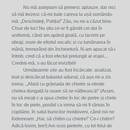
Nu mă așteptam să primesc aplauze, dar nici
să mă trezesc că-mi bate careva la ușă somându-
mă: „Deschideți, Poliția!” Zău, nu mi-a căzut bine.
Chiar de loc! Nu știu ce-or fi gândit cei doi în
uniformă, când am apărut goală, cu lacrimi pe
obraji, roșie de efortul vocalic și cu lumânarea în
mână, tremurând din încheietură. N-am apucat să-i
întreb, cred că a fost efectul prelungit al vrajei...
Credeți-mă, s-au făcut invizibili!
Următoarele zile au fost încărcate: analizat,
triat și descărcat balastul adunat, că așa mi-a zis
inima: ,,Afară cu grămada de chietre și-ntinde
chelea dungată la soare să se-nălbească!” (Acum,
nu vă mirați c-a spus chetre în loc de pietre și chele
în loc de piele, posibil ca inima să-mi fi rămas în
copilărie, în satul bunicilor moldoveni, când noi ne
îndemnam: „Hai, să chitim cu chietre!” Ce-i chitim?
Adică lovim, bre!) Am scos pietrele, cu tot felul de