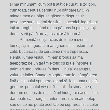
și mă minunam: cum pot fi atât de curați și zglobii,
cum toată cenușa cerului nu-i pângărea? Și-n
mintea mea de păpușă găseam răspunsul:
pesemne sunt lacrimi de sfinți, mucenici, îngeri... și
toți arhanghelii, când mi-au pătruns la piele, și toți
dumnezeii până am ajuns acasă leoarcă.
Primenită conștiincios de toate mizeriile
lumești și înfrigurată m-am ghemuit în așternutul
cald, bucuroasă de curățenia mea trupească.
Pentru lumea visului, mi-am propus să mă
teleportez pe un tărâm exotic cu plaje însorite și
palmieri unduindu-se în ritmul ,,hula” deasupra
valurilor înfierbântate. Mă gândeam la mângâierea
fină a nisipului spulberat de briză, la spuma risipită
generos pe malul veșnic însetat... În sinea mea,
doream nespus de mult să uit hidoșenia acelei zile,
dar poate că energiile anterioare, revărsate potop
sau de ce nu, poate acel tablou suprarealist a celor