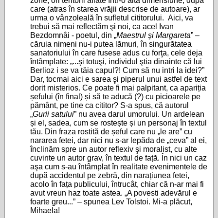
zone, ori teritorii aflate într-o altă dimensiune, după
care (atras în starea vrăjii descrise de autoare), ar
urma o vânzoleală în sufletul cititorului. Aici, va
trebui să mai reflectăm şi noi, ca acel Ivan
Bezdomnâi - poetul, din „
Maestrul şi Margareta
” –
căruia nimeni nu-i putea lămuri, în singurătatea
sanatoriului în care fusese adus cu forţa, cele deja
întâmplate: „...şi totuşi, individul ştia dinainte că lui
Berlioz i se va tăia capul?! Cum să nu intri la idei?”
Dar, tocmai aici e sarea şi piperul unui astfel de text
dorit misterios. Ce poate fi mai palpitant, ca apariția
șefului (în final) și să te aducă (?) cu picioarele pe
pământ, pe tine ca cititor? S-a spus, că autorul
„
Gurii satului
” nu avea darul umorului. Un ardelean
și el, sadea, cum se rostește și un personaj în textul
tău. Din fraza rostită de șeful care nu „le are” cu
nararea fetei, dar nici nu s-ar lepăda de „ceva” al ei,
înclinăm spre un autor reflexiv şi moralist, cu alte
cuvinte un autor grav, în textul de față. În nici un caz
aşa cum s-au întâmplat în realitate evenimentele de
după accidentul pe zebră, din narațiunea fetei,
acolo în fața publicului, întrucât, chiar că n-ar mai fi
avut vreun haz toate astea. „A povesti adevărul e
foarte greu...” – spunea Lev Tolstoi. Mi-a plăcut,
Mihaela!