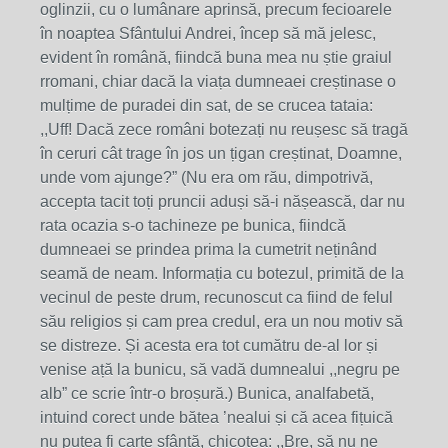
oglinzii, cu o lumânare aprinsă, precum fecioarele
în noaptea Sfântului Andrei, încep să mă jelesc,
evident în română, fiindcă buna mea nu știe graiul
rromani, chiar dacă la viața dumneaei creștinase o
mulțime de puradei din sat, de se crucea tataia:
,,Uff! Dacă zece români botezați nu reușesc să tragă
în ceruri cât trage în jos un țigan creștinat, Doamne,
unde vom ajunge?” (Nu era om rău, dimpotrivă,
accepta tacit toți pruncii aduși să-i nășească, dar nu
rata ocazia s-o tachineze pe bunica, fiindcă
dumneaei se prindea prima la cumetrit neținând
seamă de neam. Informația cu botezul, primită de la
vecinul de peste drum, recunoscut ca fiind de felul
său religios și cam prea credul, era un nou motiv să
se distreze. Și acesta era tot cumătru de-al lor și
venise ață la bunicu, să vadă dumnealui ,,negru pe
alb” ce scrie într-o broșură.) Bunica, analfabetă,
intuind corect unde bătea ’nealui și că acea fițuică
nu putea fi carte sfântă, chicotea: ,,Bre, să nu ne