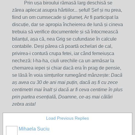
Prin ușa biroului rămasă larg deschisă se
zărea aplecat asupra hârtiilor... șeful! Șef și nu prea,
fiind un om cumsecade și glumeț. Ar fi participat la
discuție, dar se apropia încheierea de lună și cineva
trebuia să verifice documentele și să întocmească
bilanțul, așa că, nea Grig se cufundase în calcule
contabile. Deși părea că poartă ochelari de cal,
privirea-i contură crupa fetei, iar când femeiușca
necheză: I-ha-ha, ciuli urechile ca un armăsar la
chemarea iepei și chiar dacă era în prag de pensie,
se lăsă în voia simțurilor rumegând mânzește:
Dacă
aș avea cu 30 de ani mai puțin, dacă aș fi cu zece
centimetri mai înalt și dacă ar fi ceva centime în plus
prin partea esențială, Doamne, ce-aș mai călări
zebra asta!
Load Previous Replies
Mihaela Suciu