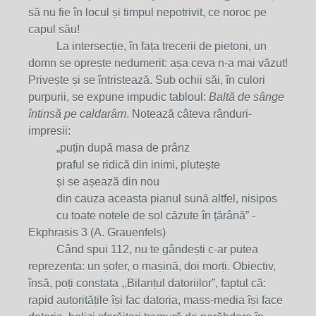
să nu fie în locul și timpul nepotrivit, ce noroc pe
capul său!
La intersecție, în fața trecerii de pietoni, un
domn se oprește nedumerit: așa ceva n-a mai văzut!
Privește și se întristează. Sub ochii săi, în culori
purpurii, se expune impudic tabloul:
Baltă de sânge
întinsă pe caldarâm
. Notează câteva rânduri-
impresii:
„puțin după masa de prânz
praful se ridică din inimi, plutește
și se așează din nou
din cauza aceasta pianul sună altfel, nisipos
cu toate notele de sol căzute în țărână” -
Ekphrasis 3 (A. Grauenfels)
Când spui 112, nu te gândești c-ar putea
reprezenta: un șofer, o mașină, doi morți. Obiectiv,
însă, poți constata ,,Bilanțul datoriilor”, faptul că:
rapid autoritățile își fac datoria, mass-media își face