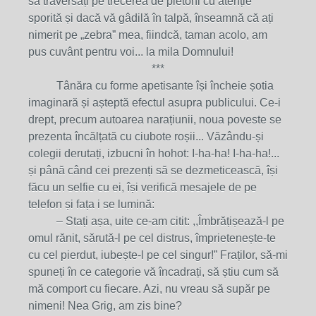
să traversați pe trecerea de pietoni cu atenție
sporită și dacă vă gâdilă în talpă, înseamnă că ați
nimerit pe „zebra” mea, fiindcă, taman acolo, am
pus cuvânt pentru voi... la mila Domnului!
***
Tânăra cu forme apetisante își încheie șotia
imaginară și așteptă efectul asupra publicului. Ce-i
drept, precum autoarea narațiunii, noua poveste se
prezenta încălțată cu ciubote roșii... Văzându-și
colegii derutați, izbucni în hohot: I-ha-ha! I-ha-ha!...
și până când cei prezenți să se dezmeticească, își
făcu un selfie cu ei, își verifică mesajele de pe
telefon și fața i se lumină:
– Stați așa, uite ce-am citit: ,,Îmbrățișează-l pe
omul rănit, sărută-l pe cel distrus, împrietenește-te
cu cel pierdut, iubește-l pe cel singur!” Fraților, să-mi
spuneți în ce categorie vă încadrați, să știu cum să
mă comport cu fiecare. Azi, nu vreau să supăr pe
nimeni! Nea Grig, am zis bine?