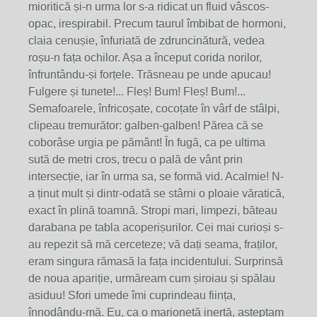
mioritică și-n urma lor s-a ridicat un fluid vâscos-
opac, irespirabil. Precum taurul îmbibat de hormoni,
claia cenușie, înfuriată de zdruncinătură, vedea
roșu-n fața ochilor. Așa a început corida norilor,
înfruntându-și forțele. Trăsneau pe unde apucau!
Fulgere și tunete!... Fleș! Bum! Fleș! Bum!...
Semafoarele, înfricoșate, cocoțate în vârf de stâlpi,
clipeau tremurător: galben-galben! Părea că se
coborâse urgia pe pământ! În fugă, ca pe ultima
sută de metri cros, trecu o pală de vânt prin
intersecție, iar în urma sa, se formă vid. Acalmie! N-
a ținut mult și dintr-odată se stârni o ploaie văratică,
exact în plină toamnă. Stropi mari, limpezi, băteau
darabana pe tabla acoperișurilor. Cei mai curioși s-
au repezit să mă cerceteze; vă dați seama, fraților,
eram singura rămasă la fața incidentului. Surprinsă
de noua apariție, urmăream cum șiroiau și spălau
asiduu! Sfori umede îmi cuprindeau ființa,
înnodându-mă. Eu, ca o marionetă inertă, așteptam