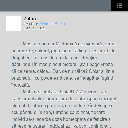
Zebra
de către
Mihaela Suciu
Dec 2, 2019
Mașina nou-nouță, dornică de aventură, zbura
nebunește, șoferul, prea tânăr să fie profesionist, de
dragul ei, călca asiduu pedala accelerației
gâdilindu-i în mod plăcut motorul ,,să-i bage viteză”,
călca zebra, călca... Dar, ce nu călca? Chiar și linia
orizontului, cu poalele ridicate, se îndepărta fugind
îngrozită.
Mulțimea atât a așteptat! Fără orizont, s-a
transformat într-o adunătură derutată. Apoi a început
ritualul datului cu părerea, crucindu-se îndelung și
scuipându-și în sân, urmând ca la final, fiecare
individ să-și soarbă doza homeopată de fericire și
să respire ușurat fiindcă și azi l-a ocolit ghinionul,