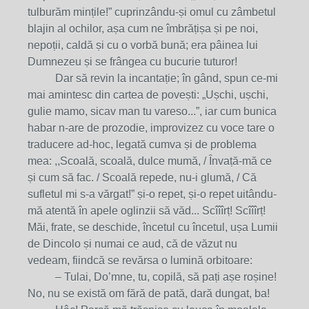
tulburăm mințile!” cuprinzându-și omul cu zâmbetul
blajin al ochilor, așa cum ne îmbrățișa și pe noi,
nepoții, caldă și cu o vorbă bună; era pâinea lui
Dumnezeu și se frângea cu bucurie tuturor!
Dar să revin la incantație; în gând, spun ce-mi
mai amintesc din cartea de povești: „Ușchi, ușchi,
gulie mamo, sicav man tu vareso...”, iar cum bunica
habar n-are de prozodie, improvizez cu voce tare o
traducere ad-hoc, legată cumva și de problema
mea: ,,Scoală, scoală, dulce mumă, / Învață-mă ce
și cum să fac. / Scoală repede, nu-i glumă, / Că
sufletul mi s-a vărgat!” și-o repet, și-o repet uitându-
mă atentă în apele oglinzii să văd... Scîîîrț! Scîîîrț!
Măi, frate, se deschide, încetul cu încetul, ușa Lumii
de Dincolo și numai ce aud, că de văzut nu
vedeam, fiindcă se revărsa o lumină orbitoare:
– Tulai, Do’mne, tu, copilă, să pați așe roșine!
No, nu se există om fără de pată, dară dungat, ba!