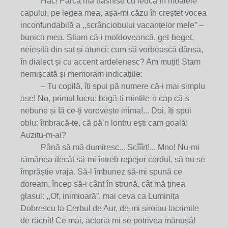
Hâc! Parcă mă trăsnise cu leuca în moalele
capului, pe legea mea, așa-mi căzu în creștet vocea
inconfundabilă a ,,scrânciobului vacanțelor mele” –
bunica mea. Știam că-i moldoveancă, get-beget,
neieșită din sat și atunci: cum să vorbească dânsa,
în dialect și cu accent ardelenesc? Am muțit! Stam
nemișcată și memoram indicațiile:
– Tu copilă, îți spui pă numere că-i mai simplu
așe! No, primul locru: bagă-ți mințile-n cap că-s
nebune și fă ce-ți vorovește inima!... Doi, îți spui
oblu: îmbracă-te, că pă’n lontru ești cam goală!
Auzitu-m-ai?
Până să mă dumiresc... Scîîîrț!... Mno! Nu-mi
rămânea decât să-mi întreb repejor cordul, să nu se
împrăștie vraja. Să-l îmbunez să-mi spună ce
doream, încep să-i cânt în strună, cât mă ținea
glasul: ,,Of, inimioară”, mai ceva ca Luminița
Dobrescu la Cerbul de Aur, de-mi șiroiau lacrimile
de răcnit! Ce mai, actoria mi se potrivea mănușă!