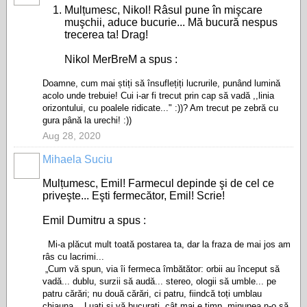
Mulțumesc, Nikol! Râsul pune în mişcare
muşchii, aduce bucurie... Mă bucură nespus
trecerea ta! Drag!
Nikol MerBreM a spus :
Doamne, cum mai știți să însuflețiți lucrurile, punând lumină
acolo unde trebuie! Cui i-ar fi trecut prin cap să vadă ,,linia
orizontului, cu poalele ridicate..." :))? Am trecut pe zebră cu
gura până la urechi! :))
Aug 28, 2020
Mihaela Suciu
Mulțumesc, Emil! Farmecul depinde şi de cel ce
priveşte... Eşti fermecător, Emil! Scrie!
Emil Dumitru a spus :
Mi-a plăcut mult toată postarea ta, dar la fraza de mai jos am
râs cu lacrimi...
„Cum vă spun, via îi fermeca îmbătător: orbii au început să
vadă... dublu, surzii să audă... stereo, ologii să umble... pe
patru cărări; nu două cărări, ci patru, fiindcă toți umblau
chiauna. ,,Luați și vă bucurați, cât mai e timp, minunea n-o să