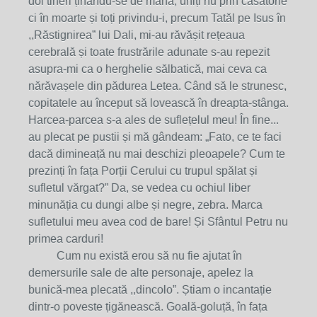
doi tineri ținându-se de mână, uniți nu prin căsătorie
ci în moarte și toți privindu-i, precum Tatăl pe Isus în
,,Răstignirea” lui Dali, mi-au răvășit rețeaua
cerebrală și toate frustrările adunate s-au repezit
asupra-mi ca o herghelie sălbatică, mai ceva ca
nărăvașele din pădurea Letea. Când să le strunesc,
copitatele au început să lovească în dreapta-stânga.
Harcea-parcea s-a ales de suflețelul meu! În fine...
au plecat pe pustii și mă gândeam: „Fato, ce te faci
dacă dimineață nu mai deschizi pleoapele? Cum te
prezinți în fața Porții Cerului cu trupul spălat și
sufletul vărgat?” Da, se vedea cu ochiul liber
minunăția cu dungi albe și negre, zebra. Marca
sufletului meu avea cod de bare! Și Sfântul Petru nu
primea carduri!
Cum nu există erou să nu fie ajutat în
demersurile sale de alte personaje, apelez la
bunică-mea plecată ,,dincolo”. Știam o incantație
dintr-o poveste țigănească. Goală-goluță, în fața