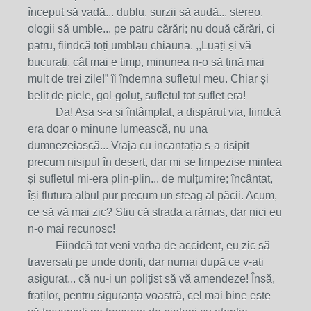
început să vadă... dublu, surzii să audă... stereo,
ologii să umble... pe patru cărări; nu două cărări, ci
patru, fiindcă toți umblau chiauna. ,,Luați și vă
bucurați, cât mai e timp, minunea n-o să țină mai
mult de trei zile!” îi îndemna sufletul meu. Chiar și
belit de piele, gol-goluț, sufletul tot suflet era!
Da! Așa s-a și întâmplat, a dispărut via, fiindcă
era doar o minune lumească, nu una
dumnezeiască... Vraja cu incantația s-a risipit
precum nisipul în deșert, dar mi se limpezise mintea
și sufletul mi-era plin-plin... de mulțumire; încântat,
își flutura albul pur precum un steag al păcii. Acum,
ce să vă mai zic? Știu că strada a rămas, dar nici eu
n-o mai recunosc!
Fiindcă tot veni vorba de accident, eu zic să
traversați pe unde doriți, dar numai după ce v-ați
asigurat... că nu-i un polițist să vă amendeze! Însă,
fraților, pentru siguranța voastră, cel mai bine este