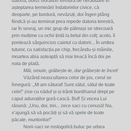
datoria, bolizi sforăitori tremură de nerăbdare în
așteptarea terminării îndatoririlor civice, că
deoparte, pe bordură, nevăzuți, doi îngeri plâng
fiindcă și-au terminat prea repede datoria terestră,
iar în sevraj, un mic grup de pălmași se strecoară
prin mulțime cu ochii țintă la birtul din colț; acolo, îi
pontează sârguincios caietul cu datorii... În umbra
tuturor, cu satisfacția pe chip, frecându-și mâinile,
moartea abia așteaptă să mai treacă încă doi pe
nota de plată.
Măi, omule, grăbește-te, dar grăbește-te încet!
Văzând neascultarea celor de jos, cerul se
înnegură: ,,M-am săturat! Sunt sătul, sătul de toate
cele!” zise cu năduf și-și trânti burdihanul drept pe
capul adunaților gură-cască. Buf! Și vocea Lui
răsună: „Unu, doi, trei... zece saci cu cenușă! Na,
v’ajungă să vă pocăiți și să vă spele de toate
păcate, muritorilor!”
Norii-saci se rostogoliră buluc pe urbea