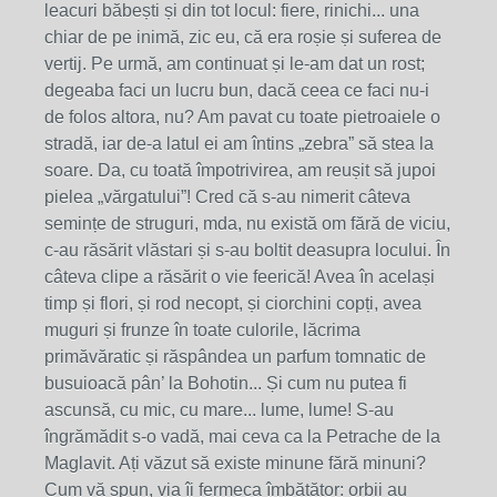
leacuri băbești și din tot locul: fiere, rinichi... una
chiar de pe inimă, zic eu, că era roșie și suferea de
vertij. Pe urmă, am continuat și le-am dat un rost;
degeaba faci un lucru bun, dacă ceea ce faci nu-i
de folos altora, nu? Am pavat cu toate pietroaiele o
stradă, iar de-a latul ei am întins „zebra” să stea la
soare. Da, cu toată împotrivirea, am reușit să jupoi
pielea „vărgatului”! Cred că s-au nimerit câteva
semințe de struguri, mda, nu există om fără de viciu,
c-au răsărit vlăstari și s-au boltit deasupra locului. În
câteva clipe a răsărit o vie feerică! Avea în același
timp și flori, și rod necopt, și ciorchini copți, avea
muguri și frunze în toate culorile, lăcrima
primăvăratic și răspândea un parfum tomnatic de
busuioacă pân’ la Bohotin... Și cum nu putea fi
ascunsă, cu mic, cu mare... lume, lume! S-au
îngrămădit s-o vadă, mai ceva ca la Petrache de la
Maglavit. Ați văzut să existe minune fără minuni?
Cum vă spun, via îi fermeca îmbătător: orbii au