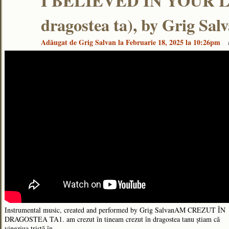
I BELIEVED IN YOUR LO
dragostea ta), by Grig Sal
Adăugat de
Grig Salvan
la Februarie 18, 2025 la 10:26pm
Instrumental music, created and performed by Grig SalvanAM CREZUT ÎN
DRAGOSTEA TA1. am crezut în tineam crezut în dragostea tanu știam că
vineziua tristă în ...