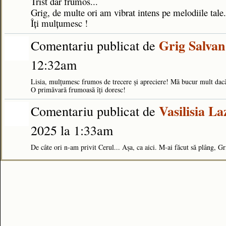
Trist dar frumos...
Grig, de multe ori am vibrat intens pe melodiile tale.
Îți mulțumesc !
Grig Salvan
Comentariu publicat de
12:32am
Lisia, mulțumesc frumos de trecere și apreciere! Mă bucur mult dac
O primăvară frumoasă îți doresc!
Vasilisia La
Comentariu publicat de
2025 la 1:33am
De câte ori n-am privit Cerul... Așa, ca aici. M-ai făcut să plâng, G