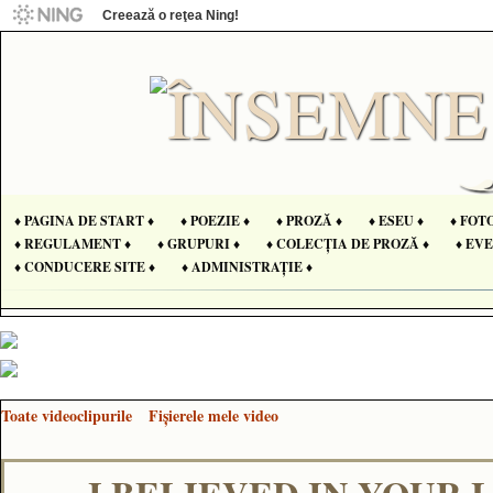
Creează o reţea Ning!
♦ PAGINA DE START ♦
♦ POEZIE ♦
♦ PROZĂ ♦
♦ ESEU ♦
♦ FOT
♦ REGULAMENT ♦
♦ GRUPURI ♦
♦ COLECȚIA DE PROZĂ ♦
♦ EV
♦ CONDUCERE SITE ♦
♦ ADMINISTRAȚIE ♦
Toate videoclipurile
Fişierele mele video