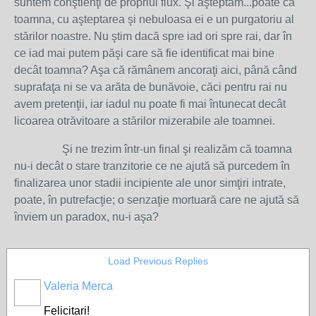
suntem conştienţi de propriul flux. Şi aşteptăm...poate că
toamna, cu aşteptarea şi nebuloasa ei e un purgatoriu al
stărilor noastre. Nu ştim dacă spre iad ori spre rai, dar în
ce iad mai putem păşi care să fie identificat mai bine
decât toamna? Aşa că rămânem ancoraţi aici, până când
suprafaţa ni se va arăta de bunăvoie, căci pentru rai nu
avem pretenţii, iar iadul nu poate fi mai întunecat decât
licoarea otrăvitoare a stărilor mizerabile ale toamnei.
Şi ne trezim într-un final şi realizăm că toamna
nu-i decât o stare tranzitorie ce ne ajută să purcedem în
finalizarea unor stadii incipiente ale unor simţiri intrate,
poate, în putrefacţie; o senzaţie mortuară care ne ajută să
înviem un paradox, nu-i aşa?
Load Previous Replies
Valeria Merca
Felicitari!