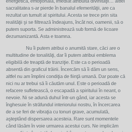
energetică, emoţională, imediat atribuită divinităţii… altfel
sacralitatea s-ar pierde în banalul efemerităţii, are ca
rezultat un tumult al spiritului. Acesta se trece prin sita
realităţii şi se filtrează îndeajuns, încât noi, oamenii, să o
putem suporta. Se administrează sub formă de licoare
dezumanizantă. Asta e toamna.
Nu îi putem atribui o anumită stare, căci are o
multitudine de tonalităţi, dar îi putem atribui emblema
eligibilă de treaptă de tranziţie. Este ca o perioadă
absentă din graficul trăirii. Încercăm să îi dăm un sens,
altfel nu am împlini condiţia de fiinţă umană. Dar poate că
nici nu ar trebui să îi căutăm unul. Este o perioadă de
refacere sufletească, o escapadă a spiritului în neant, o
nevoie. Ni se adună duhul într-un gând, iar acesta se
înghesuie în străfundul interiorului nostru, în încercarea
de a se feri de vibraţia cu tonuri grave, acumulată,
aşteptând dispersarea acesteia. Rare sunt momentele
când lăsăm în voie urmarea acestui curs. Ne implicăm