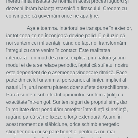
mereu fiinţa însetată de noimă în acest proces lugubru şi
dezechilibrăm balanţa straşnică a firescului. Credem cu
convingere că guvernăm orice ne aparţine.
Aşa e toamna. Interiorul se transpune în exterior,
iar tot ceea ce ne înconjoară devine palid. E o iluzie că
noi suntem cei influenţaţi, când de fapt noi transformăm
întregul cu care venim în contact. Este realitatea
interioară - un mod de a ni se explica prin natură şi prin
modul ei de a se reface periodic, faptul că sufletul nostru
este dependent de o asemenea vindecare ritmică. Face
parte din ciclul unanim al persoanei, al fiinţei, implicit al
naturii. În jurul nostru plutesc doar suflete dezechilibrate.
Parcă suntem sub efectul opiumului: suntem aţintiţi cu
exactitate într-un gol. Suntem siguri de propriul simţ, dar
în realitate doar pendulăm ameţitor între fiinţă şi nefiinţă,
rugând parcă să ne fixeze o forţă exterioară. Acum, în
acest moment de slăbiciune, orice schimb energetic
stingher nouă ni se pare benefic, pentru că nu mai