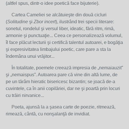
(altfel spus, dintr-o idee poetică face bijuterie).
Cartea Cameliei se alcătuieşte din două cicluri
(
Solitudine
şi
Zbor incert
), ilustrând trei specii literare:
sonetul, rondelul şi versul liber, ideatic, fără ritm, rimă,
armonie şi punctuaţie... Ceea ce personalizează volumul,
îl face plăcut lecturii şi certifică talentul autoarei, e bogăţia
şi expresivitatea limbajului poetic, care pare a sta la
îndemâna unui vrăjitor...
În totalitate, poemele creează impresia de „nemaiauzit”
şi „nemaispus”. Autoarea pare că vine din altă lume, de
pe un tărâm hieratic bisericesc bizantin; se joacă de-a
cuvintele, ca în anii copilăriei, dar ne şi poartă prin locuri
cu trăiri nirvanice...
Poeta, ajunsă la a şasea carte de poezie, ritmează,
rimează, cântă, cu nonşalanţă de invidiat.