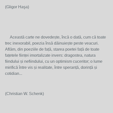
(Gligor Haşa)
Această carte ne dovedește, încă o dată, cum că toate
trec inexorabil, poezia însă dăinuiește peste veacuri.
Aflăm, din poeziile de față, starea poetei față de toate
fațetele ființei imortalizate invers: dragostea, natura
fiindului și nefiindului, cu un optimism cuceritor; o lume
mirifică între vis și realitate, între speranță, dorință și
cotidian...
(Christian W. Schenk)