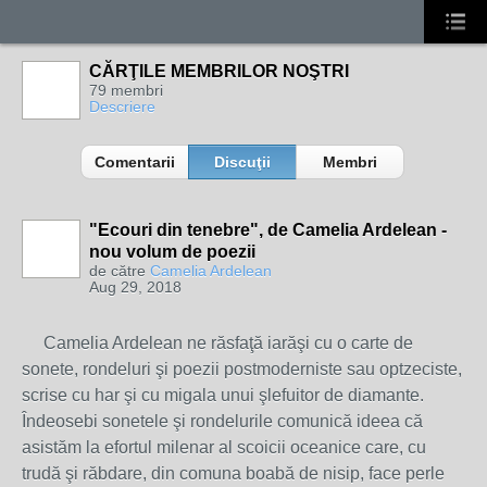
CĂRŢILE MEMBRILOR NOŞTRI
79 membri
Descriere
Comentarii
Discuţii
Membri
"Ecouri din tenebre", de Camelia Ardelean -
nou volum de poezii
de către
Camelia Ardelean
Aug 29, 2018
Camelia Ardelean ne răsfaţă iarăşi cu o carte de
sonete, rondeluri şi poezii postmoderniste sau optzeciste,
scrise cu har şi cu migala unui şlefuitor de diamante.
Îndeosebi sonetele şi rondelurile comunică ideea că
asistăm la efortul milenar al scoicii oceanice care, cu
trudă şi răbdare, din comuna boabă de nisip, face perle