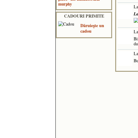
murphy
La
La
CADOURI PRIMITE
Dăruieşte un
cadou
La
Bi
da
La
Bu