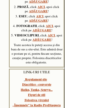
ADĂUGARE
pe
!
PROZĂ
AICI
2.
, click
, apoi click
ADĂUGARE
pe
!
ESEU
AICI
3.
, click
, apoi click
ADĂUGARE
pe
!
FOTOGRAFII
AICI
4.
, click
, apoi
ADĂUGARE
click pe
!
VIDEOCLIPURI
AICI
5.
, click
,
apoi
ADĂUGARE
click pe
!
Toate acestea le puteți accesa și din
bara de sus a site-ului. Este admisă doar
o postare pe zi, pentru fiecare secțiune,
creație proprie. Folosirea diacriticelor
este obligatorie.
LINK-URI UTILE
Regulament site
Diacritice - conversie
Haiku, Tanka, Senryu..
.
Figuri de stil
Folosirea virgulei
„Însemnele” la Radio ProDiaspora