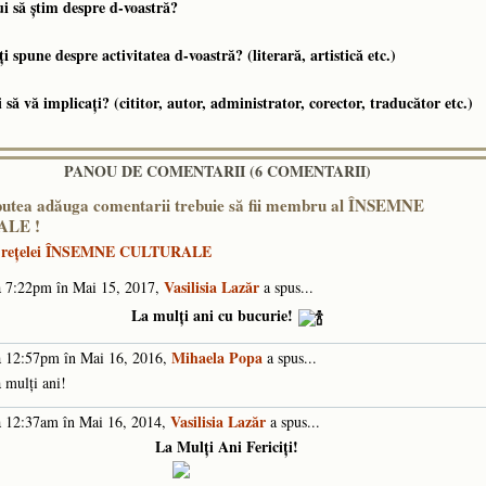
ui să ştim despre d-voastră?
i spune despre activitatea d-voastră? (literară, artistică etc.)
să vă implicaţi? (cititor, autor, administrator, corector, traducător etc.)
PANOU DE COMENTARII (6 COMENTARII)
putea adăuga comentarii trebuie să fii membru al ÎNSEMNE
LE !
e reţelei ÎNSEMNE CULTURALE
Vasilisia Lazăr
 7:22pm în Mai 15, 2017,
a spus...
La mulți ani cu bucurie!
Mihaela Popa
 12:57pm în Mai 16, 2016,
a spus...
 mulți ani!
Vasilisia Lazăr
 12:37am în Mai 16, 2014,
a spus...
La Mulți Ani Fericiți!