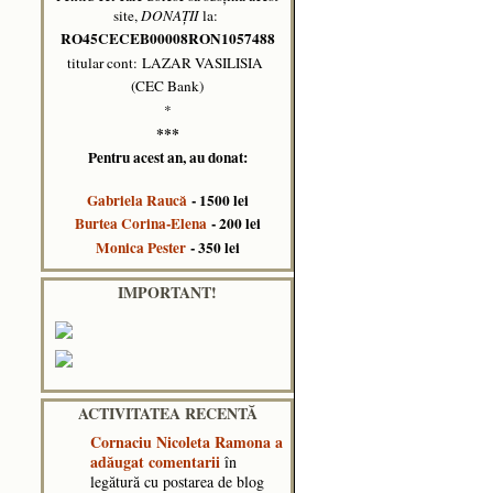
site,
DONAȚII
la:
RO45CECEB00008RON1057488
titular cont: LAZAR VASILISIA
(CEC Bank)
*
***
Pentru acest an, au donat:
Gabriela Raucă
- 1500 lei
Burtea Corina-Elena
- 200 lei
Monica Pester
- 350 lei
IMPORTANT!
ACTIVITATEA RECENTĂ
Cornaciu Nicoleta Ramona
a
adăugat comentarii
în
legătură cu postarea de blog