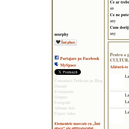
Ce ar treb
an
Ce ne puteţ
any
Cum doriţi 
any
murphy
Îmi place
Pentru a 
Partajare pe Facebook
CULTURA
MySpace
Alătură-t
La
Comentarii Publicate pe Blog
Discuţii
Evenimente
La
Grupuri
La
Fotografii
Albume foto
La
Fişiere video
Elementele marcate cu „Îmi
place” ale utilizatorului