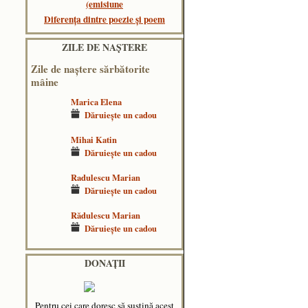
(emisiune
Diferența dintre poezie și poem
ZILE DE NAŞTERE
Zile de naştere sărbătorite
mâine
Marica Elena
Dăruieşte un cadou
Mihai Katin
Dăruieşte un cadou
Radulescu Marian
Dăruieşte un cadou
Rădulescu Marian
Dăruieşte un cadou
DONAȚII
Pentru cei care doresc să susțină acest