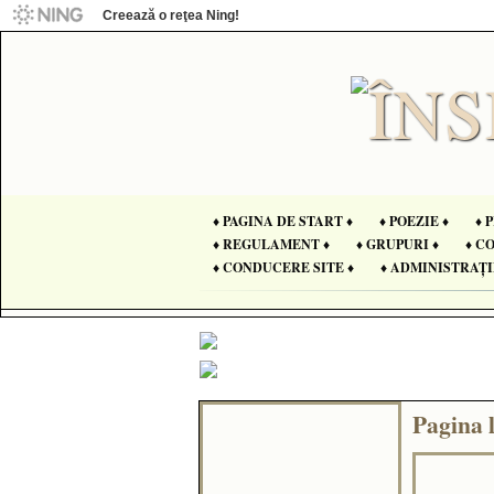
Creează o reţea Ning!
♦ PAGINA DE START ♦
♦ POEZIE ♦
♦ 
♦ REGULAMENT ♦
♦ GRUPURI ♦
♦ C
♦ CONDUCERE SITE ♦
♦ ADMINISTRAȚI
Pagina 