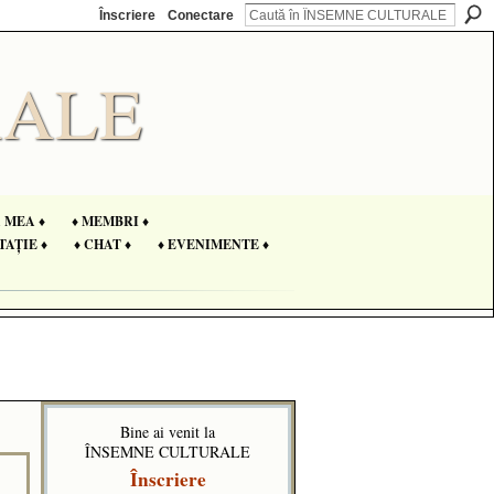
Înscriere
Conectare
A MEA ♦
♦ MEMBRI ♦
TAȚIE ♦
♦ CHAT ♦
♦ EVENIMENTE ♦
Bine ai venit la
ÎNSEMNE CULTURALE
Înscriere