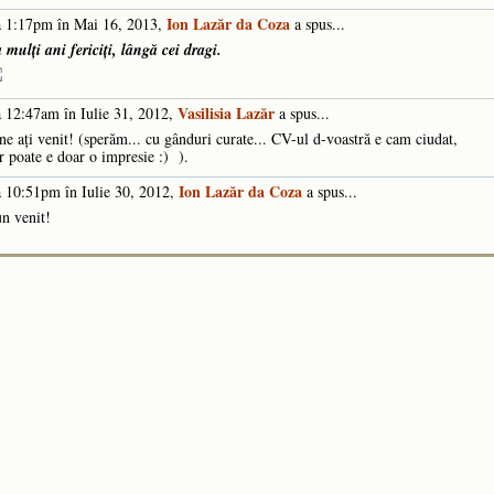
Ion Lazăr da Coza
 1:17pm în Mai 16, 2013,
a spus...
 mulți ani fericiți, lângă cei dragi.
Vasilisia Lazăr
 12:47am în Iulie 31, 2012,
a spus...
ne aţi venit! (sperăm... cu gânduri curate... CV-ul d-voastră e cam ciudat,
r poate e doar o impresie :) ).
Ion Lazăr da Coza
 10:51pm în Iulie 30, 2012,
a spus...
n venit!