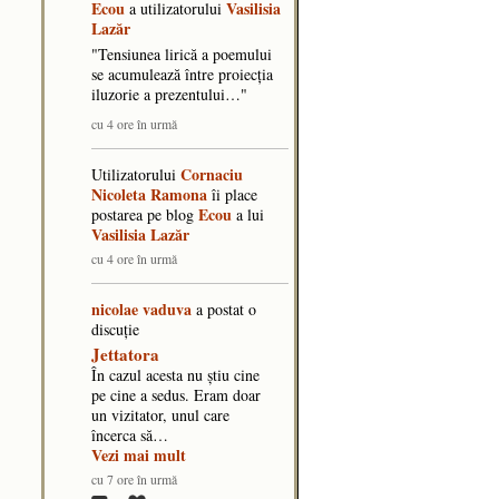
Ecou
Vasilisia
a utilizatorului
Lazăr
"​Tensiunea lirică a poemului
se acumulează între proiecția
iluzorie a prezentului…"
cu 4 ore în urmă
Cornaciu
Utilizatorului
Nicoleta Ramona
îi place
Ecou
postarea pe blog
a lui
Vasilisia Lazăr
cu 4 ore în urmă
nicolae vaduva
a postat o
discuţie
Jettatora
În cazul acesta nu știu cine
pe cine a sedus. Eram doar
un vizitator, unul care
încerca să…
Vezi mai mult
cu 7 ore în urmă