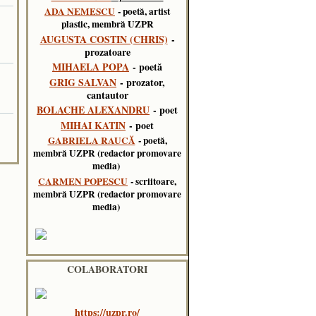
ADA NEMESCU
- poetă, artist
plastic, membră UZPR
AUGUSTA COSTIN (CHRIS)
-
prozatoare
MIHAELA POPA
- poetă
GRIG SALVAN
- prozator,
cantautor
BOLACHE ALEXANDRU
- poet
MIHAI KATIN
- poet
GABRIELA RAUCĂ
- poetă,
membră UZPR (redactor promovare
media)
CARMEN POPESCU
- scriitoare,
membră UZPR (redactor promovare
media)
COLABORATORI
https://uzpr.ro/