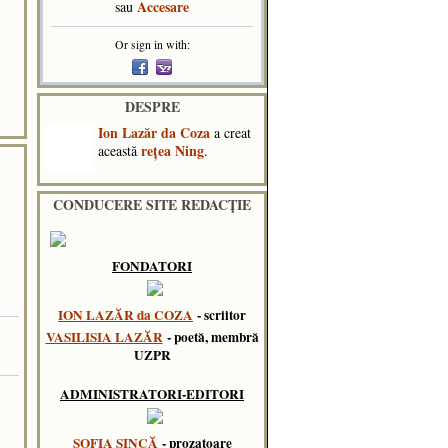
Accesare
sau
Or sign in with:
DESPRE
Ion Lazăr da Coza
a creat
reţea Ning
această
.
CONDUCERE SITE REDACȚIE
FONDATORI
ION LAZĂR da COZA
- scriitor
VASILISIA LAZĂR
- poetă, membră
UZPR
ADMINISTRATORI-EDITORI
SOFIA SINCĂ
- prozatoare