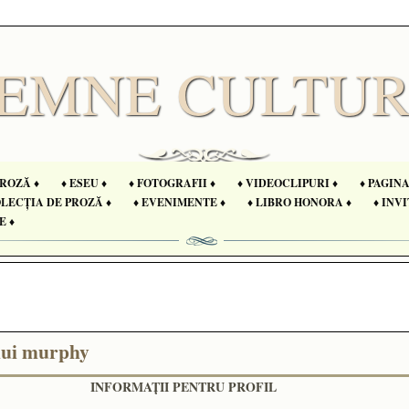
PROZĂ ♦
♦ ESEU ♦
♦ FOTOGRAFII ♦
♦ VIDEOCLIPURI ♦
♦ PAGIN
OLECȚIA DE PROZĂ ♦
♦ EVENIMENTE ♦
♦ LIBRO HONORA ♦
♦ INVI
E ♦
lui murphy
INFORMAŢII PENTRU PROFIL