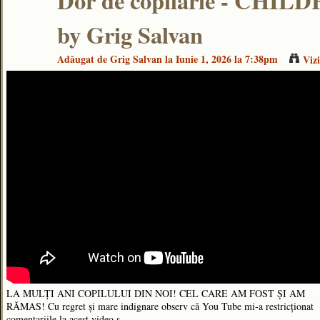
Dor de copilărie - CH
by Grig Salvan
Adăugat de
Grig Salvan
la Iunie 1, 2026 la 7:38pm
Viz
LA MULȚI ANI COPILULUI DIN NOI! CEL CARE AM FOST ȘI AM
RĂMAS! Cu regret și mare indignare observ că You Tube mi-a restricționat
comentariile la acest video ș...