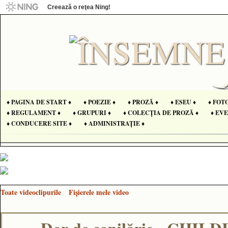
Creează o reţea Ning!
♦ PAGINA DE START ♦
♦ POEZIE ♦
♦ PROZĂ ♦
♦ ESEU ♦
♦ FOT
♦ REGULAMENT ♦
♦ GRUPURI ♦
♦ COLECȚIA DE PROZĂ ♦
♦ EV
♦ CONDUCERE SITE ♦
♦ ADMINISTRAȚIE ♦
Toate videoclipurile
Fişierele mele video