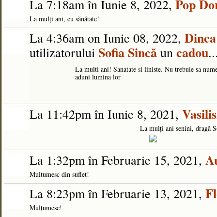
Pop Do
La 7:18am în Iunie 8, 2022,
La mulți ani, cu sănătate!
Dinca
La 4:36am on Iunie 08, 2022,
Sofia Sincă
cadou
utilizatorului
un
..
La multi ani! Sanatate si liniste. Nu trebuie sa nume
aduni lumina lor
Vasili
La 11:42pm în Iunie 8, 2021,
La mulți ani senini, dragă 
Au
La 1:32pm în Februarie 15, 2021,
Multumesc din suflet!
Fl
La 8:23pm în Februarie 13, 2021,
Mulțumesc!