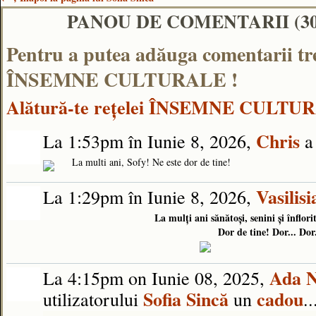
PANOU DE COMENTARII (3
Pentru a putea adăuga comentarii tr
ÎNSEMNE CULTURALE !
Alătură-te reţelei ÎNSEMNE CULTU
Chris
La 1:53pm în Iunie 8, 2026,
a 
La multi ani, Sofy! Ne este dor de tine!
Vasilis
La 1:29pm în Iunie 8, 2026,
La mulți ani sănătoși, senini și înflori
Dor de tine! Dor... Dor.
Ada 
La 4:15pm on Iunie 08, 2025,
Sofia Sincă
cadou
utilizatorului
un
..