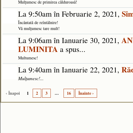
Mulțumesc de primirea călduroasă!
Si
La 9:50am în Februarie 2, 2021,
Încântată de reîntâlnire!
Vă mulțumesc tare mult!
AN
La 9:06am în Ianuarie 30, 2021,
LUMINITA
a spus...
Multumesc!
Răd
La 9:40am în Ianuarie 22, 2021,
Mulțumesc!...
‹ Înapoi
1
2
3
…
16
Înainte ›