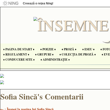
Creează o reţea Ning!
♦ PAGINA DE START ♦
♦ POEZIE ♦
♦ PROZĂ ♦
♦ ESEU ♦
♦ FOT
♦ REGULAMENT ♦
♦ GRUPURI ♦
♦ COLECȚIA DE PROZĂ ♦
♦ EV
♦ CONDUCERE SITE ♦
♦ ADMINISTRAȚIE ♦
Sofia Sincă's Comentarii
← ; Înapoi la pagina lui Sofia Sincă