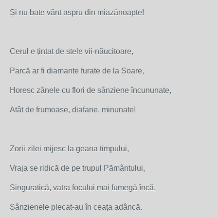
Și nu bate vânt aspru din miazănoapte!
Cerul e țintat de stele vii-năucitoare,
Parcă ar fi diamante furate de la Soare,
Horesc zânele cu flori de sânziene încununate,
Atât de frumoase, diafane, minunate!
Zorii zilei mijesc la geana timpului,
Vraja se ridică de pe trupul Pământului,
Singuratică, vatra focului mai fumegă încă,
Sânzienele plecat-au în ceața adâncă.