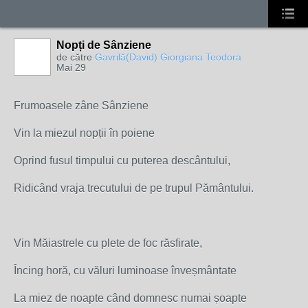
Nopți de Sânziene
de către
Gavrilă(David) Giorgiana Teodora
Mai 29
Frumoasele zâne Sânziene
Vin la miezul nopții în poiene
Oprind fusul timpului cu puterea descântului,
Ridicând vraja trecutului de pe trupul Pământului.
Vin Măiastrele cu plete de foc răsfirate,
Încing horă, cu văluri luminoase înveșmântate
La miez de noapte când domnesc numai șoapte