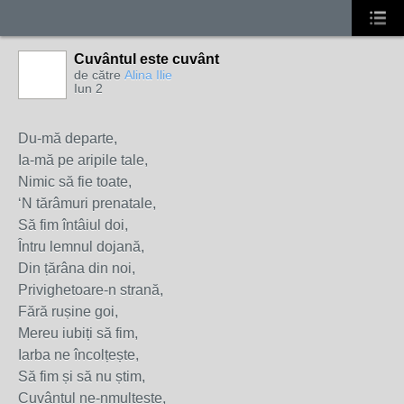
Cuvântul este cuvânt
de către
Alina Ilie
Iun 2
Du-mă departe,
Ia-mă pe aripile tale,
Nimic să fie toate,
‘N tărâmuri prenatale,
Să fim întâiul doi,
Întru lemnul dojană,
Din țărâna din noi,
Privighetoare-n strană,
Fără rușine goi,
Mereu iubiți să fim,
Iarba ne încolțește,
Să fim și să nu știm,
Cuvântul ne-nmulțește,