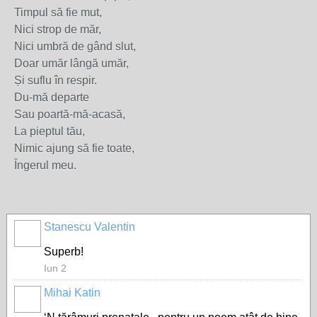
Timpul să fie mut,
Nici strop de măr,
Nici umbră de gând slut,
Doar umăr lângă umăr,
Și suflu în respir.
Du-mă departe
Sau poartă-mă-acasă,
La pieptul tău,
Nimic ajung să fie toate,
Îngerul meu.
Stanescu Valentin
Superb!
Iun 2
Mihai Katin