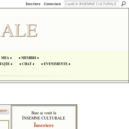
Înscriere
Conectare
A MEA ♦
♦ MEMBRI ♦
TAȚIE ♦
♦ CHAT ♦
♦ EVENIMENTE ♦
ugare
Bine ai venit la
ÎNSEMNE CULTURALE
Înscriere