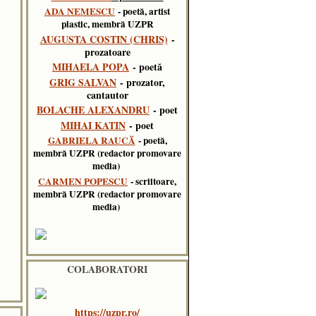
ADA NEMESCU
- poetă, artist
plastic, membră UZPR
AUGUSTA COSTIN (CHRIS)
-
prozatoare
MIHAELA POPA
- poetă
GRIG SALVAN
- prozator,
cantautor
BOLACHE ALEXANDRU
- poet
MIHAI KATIN
- poet
GABRIELA RAUCĂ
- poetă,
membră UZPR (redactor promovare
media)
CARMEN POPESCU
- scriitoare,
membră UZPR (redactor promovare
media)
COLABORATORI
https://uzpr.ro/