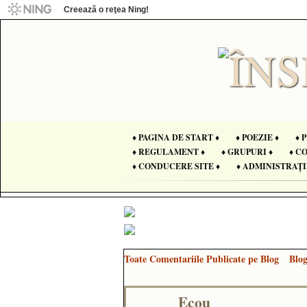
Creează o reţea Ning!
♦ PAGINA DE START ♦
♦ POEZIE ♦
♦ 
♦ REGULAMENT ♦
♦ GRUPURI ♦
♦ C
♦ CONDUCERE SITE ♦
♦ ADMINISTRAȚI
Toate Comentariile Publicate pe Blog
Blo
Ecou