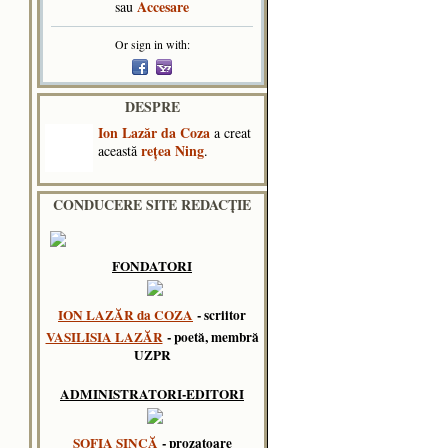
Accesare
sau
Or sign in with:
DESPRE
Ion Lazăr da Coza
a creat
reţea Ning
această
.
CONDUCERE SITE REDACȚIE
FONDATORI
ION LAZĂR da COZA
- scriitor
VASILISIA LAZĂR
- poetă, membră
UZPR
ADMINISTRATORI-EDITORI
SOFIA SINCĂ
- prozatoare