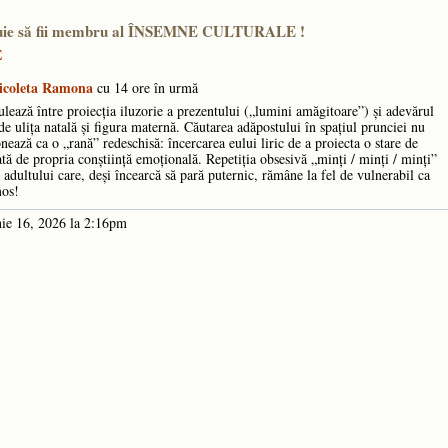
ebuie să fii membru al ÎNSEMNE CULTURALE !
E
icoleta Ramona
cu 14 ore în urmă
lează între proiecția iluzorie a prezentului („lumini amăgitoare”) și adevărul
 de ulița natală și figura maternă. Căutarea adăpostului în spațiul prunciei nu
nează ca o „rană” redeschisă: încercarea eului liric de a proiecta o stare de
ată de propria conștiință emoțională. Repetiția obsesivă „minți / minți / minți”
 adultului care, deși încearcă să pară puternic, rămâne la fel de vulnerabil ca
umos!
ie 16, 2026 la 2:16pm