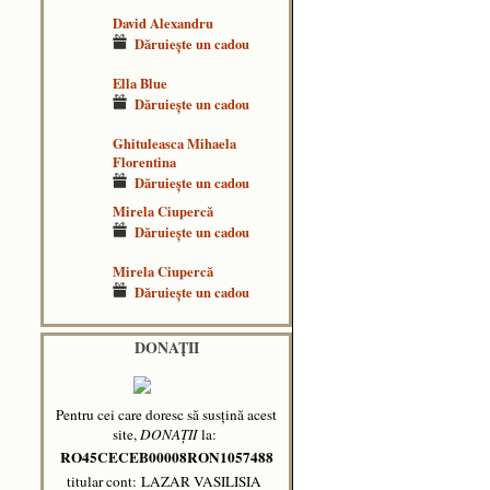
David Alexandru
Dăruieşte un cadou
Ella Blue
Dăruieşte un cadou
Ghituleasca Mihaela
Florentina
Dăruieşte un cadou
Mirela Ciupercă
Dăruieşte un cadou
Mirela Ciupercă
Dăruieşte un cadou
DONAȚII
Pentru cei care doresc să susțină acest
site,
DONAȚII
la:
RO45CECEB00008RON1057488
titular cont: LAZAR VASILISIA