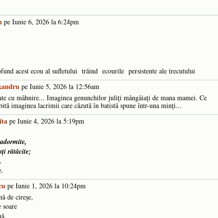
n
pe Iunie 6, 2026 la 6:24pm
ofund acest ecou al sufletului trăind ecourile persistente ale trecutului
exandru
pe Iunie 5, 2026 la 12:56am
te cu mâhnire... Imaginea genunchilor juliți mângâiați de mana mamei. Ce
ită imaginea lacrimii care căzută în batistă spune într-una minți...
ita
pe Iunie 4, 2026 la 5:19pm
 adormite,
i rătăcite
;
,
e.
cu
pe Iunie 1, 2026 la 10:24pm
nă de cireșe,
e soare
nă,