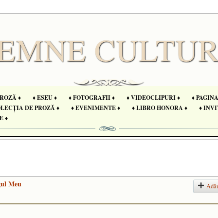
PROZĂ ♦
♦ ESEU ♦
♦ FOTOGRAFII ♦
♦ VIDEOCLIPURI ♦
♦ PAGIN
OLECȚIA DE PROZĂ ♦
♦ EVENIMENTE ♦
♦ LIBRO HONORA ♦
♦ INVI
E ♦
gul Meu
Adă