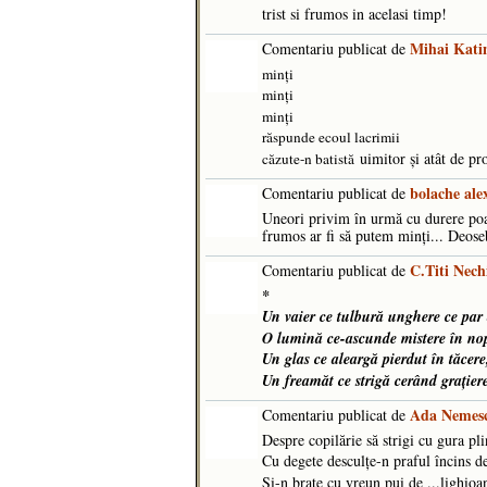
trist si frumos in acelasi timp!
Mihai Kati
Comentariu publicat de
minţi
minţi
minţi
răspunde ecoul lacrimii
uimitor și atât de pr
căzute-n batistă
bolache al
Comentariu publicat de
Uneori privim în urmă cu durere poa
frumos ar fi să putem minți... Deoseb
C.Titi Nech
Comentariu publicat de
*
Un vaier ce tulbură unghere ce par
O lumină ce-ascunde mistere în nopț
Un glas ce aleargă pierdut în tăcere
Un freamăt ce strigă cerând grațier
Ada Nemes
Comentariu publicat de
Despre copilărie să strigi cu gura pli
Cu degete desculțe-n praful încins d
Și-n brațe cu vreun pui de ...lighioa