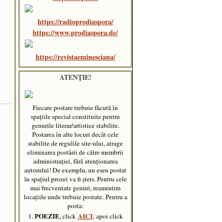
https://radioprodiaspora/
https://www.prodiaspora.de/
https://revistaeminesciana/
ATENȚIE!
Fiecare postare trebuie făcută în
spaţiile special constituite pentru
genurile literar/artistice stabilite.
Postarea în alte locuri decât cele
stabilite de regulile site-ului, atrage
eliminarea postării de către membrii
administraţiei, fără atenţionarea
autorului! De exemplu, un eseu postat
în spațiul prozei va fi șters. Pentru cele
mai frecventate genuri, reamintim
locațiile unde trebuie postate.
Pentru a
posta:
POEZIE
AICI
1.
, click
, apoi click