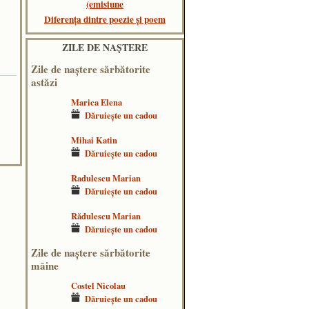
(emisiune
Diferența dintre poezie și poem
ZILE DE NAŞTERE
Zile de naştere sărbătorite
astăzi
Marica Elena
Dăruieşte un cadou
Mihai Katin
Dăruieşte un cadou
Radulescu Marian
Dăruieşte un cadou
Rădulescu Marian
Dăruieşte un cadou
Zile de naştere sărbătorite
mâine
Costel Nicolau
Dăruieşte un cadou