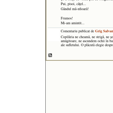
Pui, pisoi, cățel...
Gândul mă-nfioară!
Frumos!
Mi-am amintit...
Grig Salva
Comentariu publicat de
Copilăria ne cheamă, ne strigă, ne ș
amăgitoare, ne ascundem ochii în bat
ale sufletului. O plăcută elegie despr