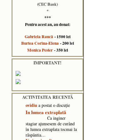
(CEC Bank)
*
***
Pentru acest an, au donat:
Gabriela Raucă
- 1500 lei
Burtea Corina-Elena
- 200 lei
Monica Pester
- 350 lei
IMPORTANT!
ACTIVITATEA RECENTĂ
ovidiu
a postat o discuţie
In lumea extraplată
Ca inginer
stagiar ajunsesem de curând
în lumea extraplata tocmai la
răspântia…