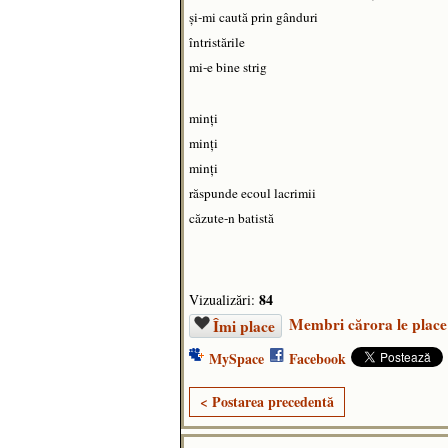
şi-mi caută prin gânduri
întristările
mi-e bine strig
minţi
minţi
minţi
răspunde ecoul lacrimii
căzute-n batistă
84
Vizualizări:
Membri cărora le place
Îmi place
MySpace
Facebook
< Postarea precedentă