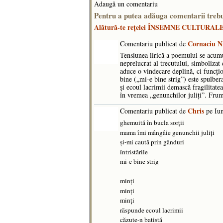
Adaugă un comentariu
Pentru a putea adăuga comentarii tr
Alătură-te reţelei ÎNSEMNE CULTURAL
Cornaciu N
Comentariu publicat de
​Tensiunea lirică a poemului se acumu
neprelucrat al trecutului, simbolizat
aduce o vindecare deplină, ci funcțio
bine („mi-e bine strig”) este spulber
și ecoul lacrimii demască fragilitatea
în vremea „genunchilor juliți”. Fr
Chris
Comentariu publicat de
pe Iun
ghemuită în bucla sorţii
mama îmi mângâie genunchii juliţi
şi-mi caută prin gânduri
întristările
mi-e bine strig
minţi
minţi
minţi
răspunde ecoul lacrimii
căzute-n batistă