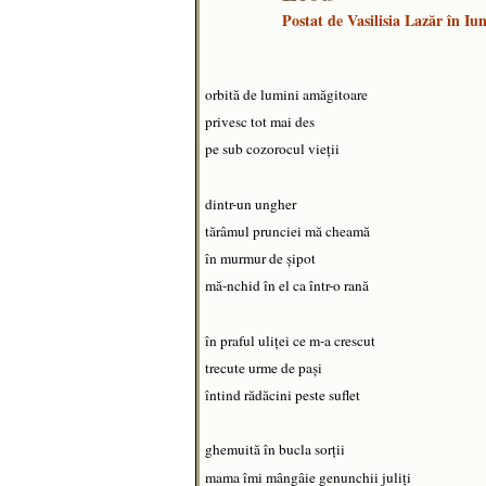
Postat de
Vasilisia Lazăr
în Iun
orbită de lumini amăgitoare
privesc tot mai des
pe sub cozorocul vieţii
dintr-un ungher
tărâmul prunciei mă cheamă
în murmur de şipot
mă-nchid în el ca într-o rană
în praful uliţei ce m-a crescut
trecute urme de paşi
întind rădăcini peste suflet
ghemuită în bucla sorţii
mama îmi mângâie genunchii juliţi