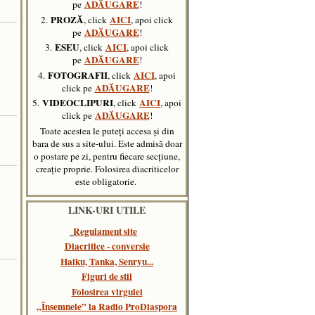
ADĂUGARE
pe
!
PROZĂ
AICI
2.
, click
, apoi click
ADĂUGARE
pe
!
ESEU
AICI
3.
, click
, apoi click
ADĂUGARE
pe
!
FOTOGRAFII
AICI
4.
, click
, apoi
ADĂUGARE
click pe
!
VIDEOCLIPURI
AICI
5.
, click
,
apoi
ADĂUGARE
click pe
!
Toate acestea le puteți accesa și din
bara de sus a site-ului. Este admisă doar
o postare pe zi, pentru fiecare secțiune,
creație proprie. Folosirea diacriticelor
este obligatorie.
LINK-URI UTILE
Regulament site
Diacritice - conversie
Haiku, Tanka, Senryu..
.
Figuri de stil
Folosirea virgulei
„Însemnele” la Radio ProDiaspora