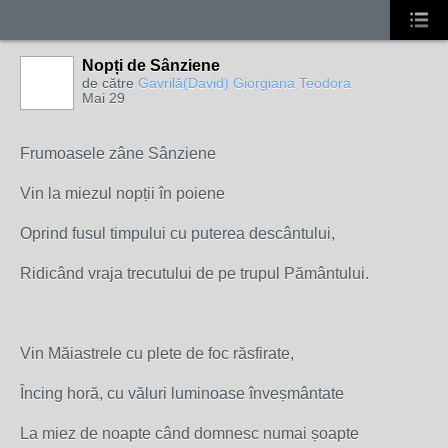
Nopți de Sânziene
de către
Gavrilă(David) Giorgiana Teodora
Mai 29
Frumoasele zâne Sânziene
Vin la miezul nopții în poiene
Oprind fusul timpului cu puterea descântului,
Ridicând vraja trecutului de pe trupul Pământului.
Vin Măiastrele cu plete de foc răsfirate,
Încing horă, cu văluri luminoase înveșmântate
La miez de noapte când domnesc numai șoapte