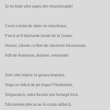
Și nu bate vânt aspru din miazănoapte!
Cerul e țintat de stele vii-năucitoare,
Parcă ar fi diamante furate de la Soare,
Horesc zânele cu flori de sânziene încununate,
Atât de frumoase, diafane, minunate!
Zorii zilei mijesc la geana timpului,
Vraja se ridică de pe trupul Pământului,
Singuratică, vatra focului mai fumegă încă,
Sânzienele plecat-au în ceața adâncă.