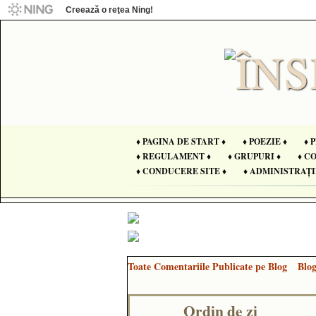
Creează o reţea Ning!
♦ PAGINA DE START ♦
♦ POEZIE ♦
♦ 
♦ REGULAMENT ♦
♦ GRUPURI ♦
♦ C
♦ CONDUCERE SITE ♦
♦ ADMINISTRAȚI
Toate Comentariile Publicate pe Blog
Blo
Ordin de zi