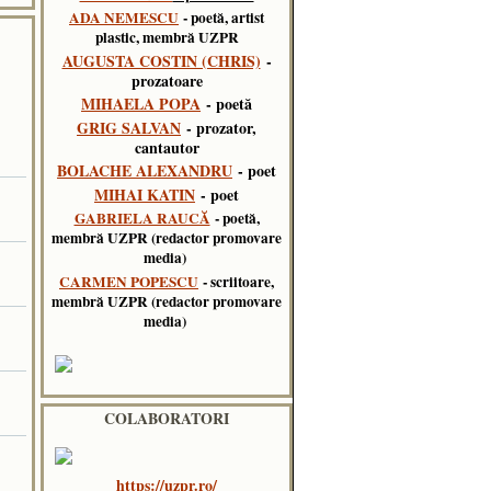
ADA NEMESCU
- poetă, artist
plastic, membră UZPR
AUGUSTA COSTIN (CHRIS)
-
prozatoare
MIHAELA POPA
- poetă
GRIG SALVAN
- prozator,
cantautor
BOLACHE ALEXANDRU
- poet
MIHAI KATIN
- poet
GABRIELA RAUCĂ
- poetă,
membră UZPR (redactor promovare
media)
CARMEN POPESCU
- scriitoare,
membră UZPR (redactor promovare
media)
COLABORATORI
https://uzpr.ro/