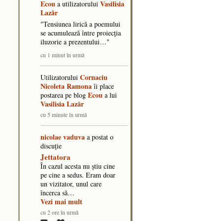
Ecou
Vasilisia
a utilizatorului
Lazăr
"​Tensiunea lirică a poemului
se acumulează între proiecția
iluzorie a prezentului…"
cu 1 minut în urmă
Cornaciu
Utilizatorului
Nicoleta Ramona
îi place
Ecou
postarea pe blog
a lui
Vasilisia Lazăr
cu 5 minute în urmă
nicolae vaduva
a postat o
discuţie
Jettatora
În cazul acesta nu știu cine
pe cine a sedus. Eram doar
un vizitator, unul care
încerca să…
Vezi mai mult
cu 2 ore în urmă