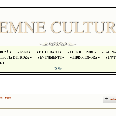
PROZĂ ♦
♦ ESEU ♦
♦ FOTOGRAFII ♦
♦ VIDEOCLIPURI ♦
♦ PAGIN
OLECȚIA DE PROZĂ ♦
♦ EVENIMENTE ♦
♦ LIBRO HONORA ♦
♦ INVI
E ♦
gul Meu
Adă