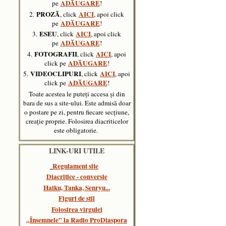
ADĂUGARE
pe
!
PROZĂ
AICI
2.
, click
, apoi click
ADĂUGARE
pe
!
ESEU
AICI
3.
, click
, apoi click
ADĂUGARE
pe
!
FOTOGRAFII
AICI
4.
, click
, apoi
ADĂUGARE
click pe
!
VIDEOCLIPURI
AICI
5.
, click
,
apoi
ADĂUGARE
click pe
!
Toate acestea le puteți accesa și din
bara de sus a site-ului. Este admisă doar
o postare pe zi, pentru fiecare secțiune,
creație proprie. Folosirea diacriticelor
este obligatorie.
LINK-URI UTILE
Regulament site
Diacritice - conversie
Haiku, Tanka, Senryu..
.
Figuri de stil
Folosirea virgulei
„Însemnele” la Radio ProDiaspora