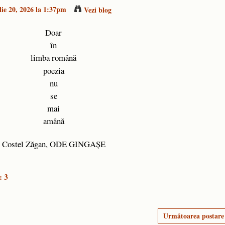
lie 20, 2026 la 1:37pm
Vezi blog
Doar
în
limba română
poezia
nu
se
mai
amână
Costel Zăgan, ODE GINGAȘE
: 3
Următoarea postare