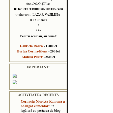
site,
DONAȚII
la:
RO45CECEB00008RON1057488
titular cont: LAZAR VASILISIA
(CEC Bank)
*
***
Pentru acest an, au donat:
Gabriela Raucă
- 1500 lei
Burtea Corina-Elena
- 200 lei
Monica Pester
- 350 lei
IMPORTANT!
ACTIVITATEA RECENTĂ
Cornaciu Nicoleta Ramona
a
adăugat comentarii
în
legătură cu postarea de blog