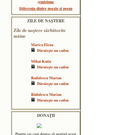
(emisiune
Diferența dintre poezie și poem
ZILE DE NAŞTERE
Zile de naştere sărbătorite
mâine
Marica Elena
Dăruieşte un cadou
Mihai Katin
Dăruieşte un cadou
Radulescu Marian
Dăruieşte un cadou
Rădulescu Marian
Dăruieşte un cadou
DONAȚII
Pentru cei care doresc să susțină acest