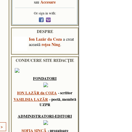
Accesare
sau
Or sign in with:
DESPRE
Ion Lazăr da Coza
a creat
reţea Ning
această
.
CONDUCERE SITE REDACȚIE
FONDATORI
ION LAZĂR da COZA
- scriitor
VASILISIA LAZĂR
- poetă, membră
UZPR
ADMINISTRATORI-EDITORI
 >
SOFIA SINCĂ
- prozatoare