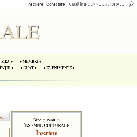
Înscriere
Conectare
A MEA ♦
♦ MEMBRI ♦
TAȚIE ♦
♦ CHAT ♦
♦ EVENIMENTE ♦
ugare
Bine ai venit la
ÎNSEMNE CULTURALE
Înscriere