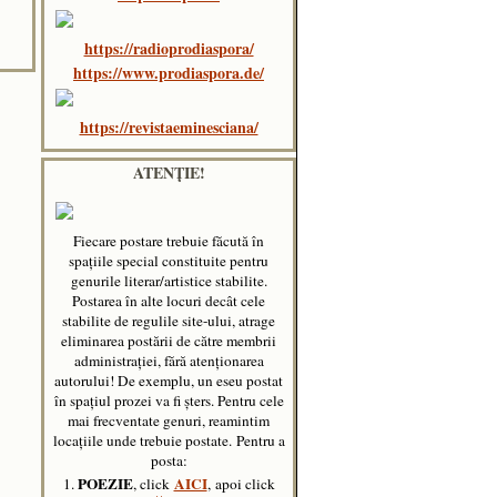
https://radioprodiaspora/
https://www.prodiaspora.de/
https://revistaeminesciana/
ATENȚIE!
Fiecare postare trebuie făcută în
spaţiile special constituite pentru
genurile literar/artistice stabilite.
Postarea în alte locuri decât cele
stabilite de regulile site-ului, atrage
eliminarea postării de către membrii
administraţiei, fără atenţionarea
autorului! De exemplu, un eseu postat
în spațiul prozei va fi șters. Pentru cele
mai frecventate genuri, reamintim
locațiile unde trebuie postate.
Pentru a
posta:
POEZIE
AICI
1.
, click
, apoi click