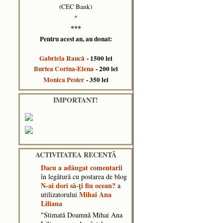
(CEC Bank)
*
***
Pentru acest an, au donat:
Gabriela Raucă
- 1500 lei
Burtea Corina-Elena
- 200 lei
Monica Pester
- 350 lei
IMPORTANT!
ACTIVITATEA RECENTĂ
Dacu
a adăugat comentarii
în legătură cu postarea de blog
N-ai dori să-ți fiu ocean?
a
Mihai Ana
utilizatorului
Liliana
"Stimată Doamnă Mihai Ana