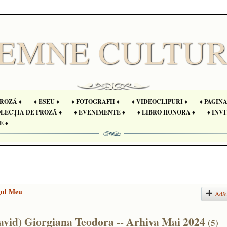
PROZĂ ♦
♦ ESEU ♦
♦ FOTOGRAFII ♦
♦ VIDEOCLIPURI ♦
♦ PAGIN
OLECȚIA DE PROZĂ ♦
♦ EVENIMENTE ♦
♦ LIBRO HONORA ♦
♦ INVI
E ♦
gul Meu
Adă
David) Giorgiana Teodora -- Arhiva Mai 2024
(5)