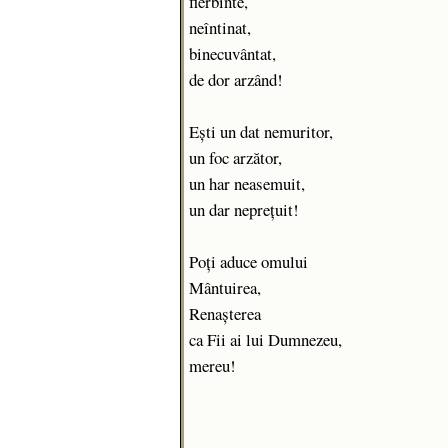
fierbinte,
neîntinat,
binecuvântat,
de dor arzând!
Ești un dat nemuritor,
un foc arzător,
un har neasemuit,
un dar neprețuit!
Poți aduce omului
Mântuirea,
Renașterea
ca Fii ai lui Dumnezeu,
mereu!