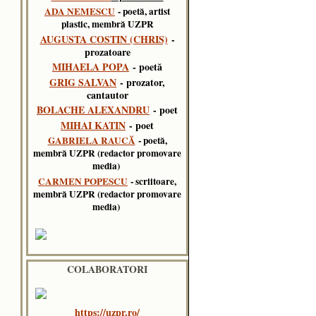
ADA NEMESCU
- poetă, artist
plastic, membră UZPR
AUGUSTA COSTIN (CHRIS)
-
prozatoare
MIHAELA POPA
- poetă
GRIG SALVAN
- prozator,
cantautor
BOLACHE ALEXANDRU
- poet
MIHAI KATIN
- poet
GABRIELA RAUCĂ
- poetă,
membră UZPR (redactor promovare
media)
CARMEN POPESCU
- scriitoare,
membră UZPR (redactor promovare
media)
COLABORATORI
https://uzpr.ro/