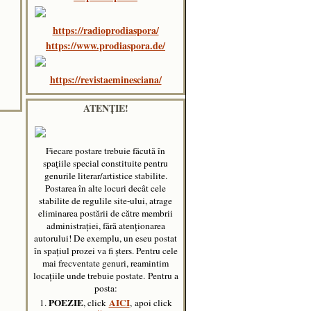
https://radioprodiaspora/
https://www.prodiaspora.de/
https://revistaeminesciana/
ATENȚIE!
Fiecare postare trebuie făcută în
spaţiile special constituite pentru
genurile literar/artistice stabilite.
Postarea în alte locuri decât cele
stabilite de regulile site-ului, atrage
eliminarea postării de către membrii
administraţiei, fără atenţionarea
autorului! De exemplu, un eseu postat
în spațiul prozei va fi șters. Pentru cele
mai frecventate genuri, reamintim
locațiile unde trebuie postate.
Pentru a
posta:
POEZIE
AICI
1.
, click
, apoi click