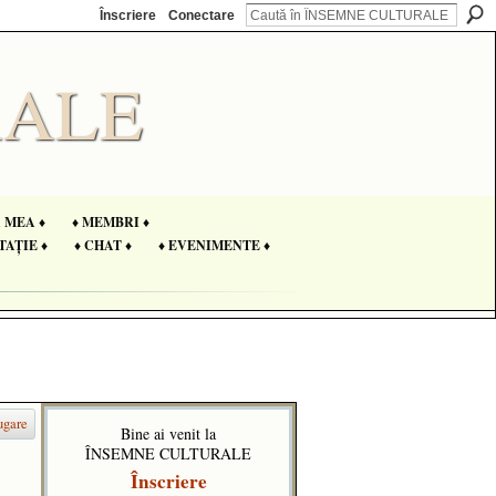
Înscriere
Conectare
A MEA ♦
♦ MEMBRI ♦
TAȚIE ♦
♦ CHAT ♦
♦ EVENIMENTE ♦
ugare
Bine ai venit la
ÎNSEMNE CULTURALE
Înscriere