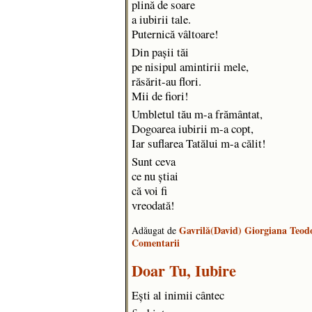
plină de soare
a iubirii tale.
Puternică vâltoare!
Din pașii tăi
pe nisipul amintirii mele,
răsărit-au flori.
Mii de fiori!
Umbletul tău m-a frământat,
Dogoarea iubirii m-a copt,
Iar suflarea Tatălui m-a călit!
Sunt ceva
ce nu știai
că voi fi
vreodată!
Gavrilă(David) Giorgiana Teod
Adăugat de
Comentarii
Doar Tu, Iubire
Ești al inimii cântec