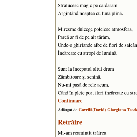
Strălucesc magic pe caldarâm
Argintând noaptea cu lună plină.
Miresme dulcege poleiesc atmosfera,
Parcă ar fi de pe alt tărâm,
Unde-s ghirlande albe de flori de salcâ
Încărcate cu stropi de lumină.
Sunt la începutul altui drum
Zâmbitoare și senină.
Nu-mi pasă de rele acum,
Când în plete port flori încărcate cu s
Continuare
Gavrilă(David) Giorgiana Teod
Adăugat de
Retrăire
Mi-am reamintit trăirea