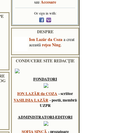
Accesare
sau
Or sign in with:
PE
DESPRE
Ion Lazăr da Coza
a creat
reţea Ning
această
.
CONDUCERE SITE REDACȚIE
RE
FONDATORI
LOG
ION LAZĂR da COZA
- scriitor
VASILISIA LAZĂR
- poetă, membră
UZPR
ADMINISTRATORI-EDITORI
SOFIA SINCĂ
- prozatoare