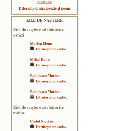
(emisiune
Diferența dintre poezie și poem
ZILE DE NAŞTERE
Zile de naştere sărbătorite
astăzi
Marica Elena
Dăruieşte un cadou
Mihai Katin
Dăruieşte un cadou
Radulescu Marian
Dăruieşte un cadou
Rădulescu Marian
Dăruieşte un cadou
Zile de naştere sărbătorite
mâine
Costel Nicolau
Dăruieşte un cadou