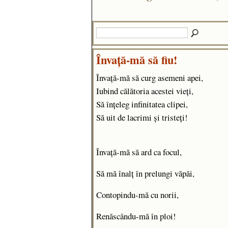
Învață-mă să fiu!
Învață-mă să curg asemeni apei,
Iubind călătoria acestei vieți,
Să înțeleg infinitatea clipei,
Să uit de lacrimi și tristeți!
Învaţă-mă să ard ca focul,
Să mă înalţ în prelungi văpăi,
Contopindu-mă cu norii,
Renăscându-mă în ploi!