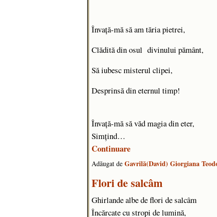
Învaţă-mă să am tăria pietrei,
Clădită din osul divinului pământ,
Să iubesc misterul clipei,
Desprinsă din eternul timp!
Învaţă-mă să văd magia din eter,
Simțind…
Continuare
Gavrilă(David) Giorgiana Teod
Adăugat de
Flori de salcâm
Ghirlande albe de flori de salcâm
Încărcate cu stropi de lumină,