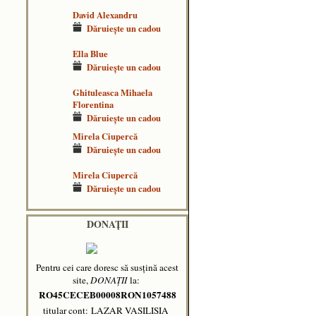
David Alexandru
Dăruieşte un cadou
Ella Blue
Dăruieşte un cadou
Ghituleasca Mihaela
Florentina
Dăruieşte un cadou
Mirela Ciupercă
Dăruieşte un cadou
Mirela Ciupercă
Dăruieşte un cadou
DONAȚII
Pentru cei care doresc să susțină acest
site,
DONAȚII
la:
RO45CECEB00008RON1057488
titular cont: LAZAR VASILISIA