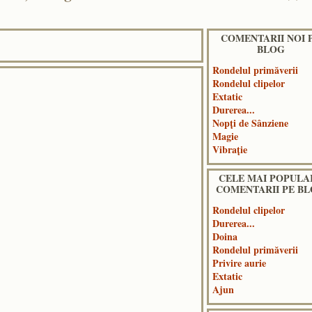
COMENTARII NOI 
BLOG
Rondelul primăverii
Rondelul clipelor
Extatic
Durerea...
Nopți de Sânziene
Magie
Vibrație
CELE MAI POPULA
COMENTARII PE B
Rondelul clipelor
Durerea...
Doina
Rondelul primăverii
Privire aurie
Extatic
Ajun