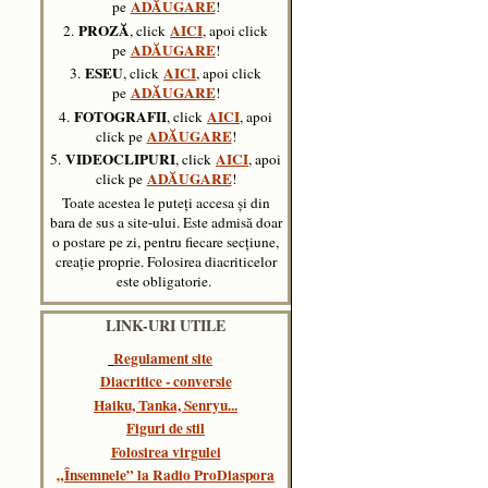
ADĂUGARE
pe
!
PROZĂ
AICI
2.
, click
, apoi click
ADĂUGARE
pe
!
ESEU
AICI
3.
, click
, apoi click
ADĂUGARE
pe
!
FOTOGRAFII
AICI
4.
, click
, apoi
ADĂUGARE
click pe
!
VIDEOCLIPURI
AICI
5.
, click
,
apoi
ADĂUGARE
click pe
!
Toate acestea le puteți accesa și din
bara de sus a site-ului. Este admisă doar
o postare pe zi, pentru fiecare secțiune,
creație proprie. Folosirea diacriticelor
este obligatorie.
LINK-URI UTILE
Regulament site
Diacritice - conversie
Haiku, Tanka, Senryu..
.
Figuri de stil
Folosirea virgulei
„Însemnele” la Radio ProDiaspora