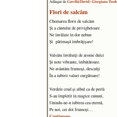
Gavrilă(David) Giorgiana Teod
Adăugat de
Flori de salcâm
Chemarea florii de salcâm
Și a cântului de privighetoare
Ne învăluie în dor nebun
Și pătimașă îmbrățișare!
Valsăm învăluiți de arome dulci
Și note vibrante, îmbătătoare.
Ne avântăm frumoși, desculți
În a iubirii valuri curgătoare!
Verdele crud și albul ca de perlă
S-au împletit în magice cununi,
Unindu-ne-n iubirea cea eternă,
Pe noi, cei doi frumoși…
Continuare