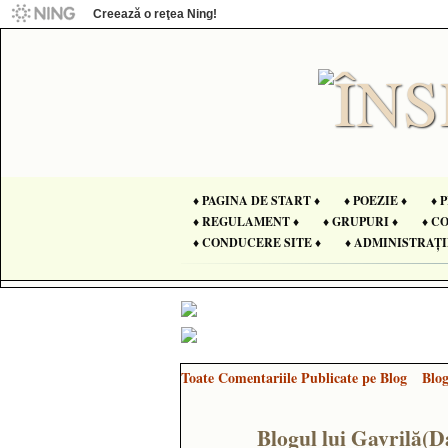
Creează o reţea Ning!
♦ PAGINA DE START ♦
♦ POEZIE ♦
♦ 
♦ REGULAMENT ♦
♦ GRUPURI ♦
♦ C
♦ CONDUCERE SITE ♦
♦ ADMINISTRAȚI
Toate Comentariile Publicate pe Blog
Blo
Blogul lui Gavrilă(