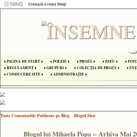
Creează o reţea Ning!
♦ PAGINA DE START ♦
♦ POEZIE ♦
♦ PROZĂ ♦
♦ ESEU ♦
♦ FOT
♦ REGULAMENT ♦
♦ GRUPURI ♦
♦ COLECȚIA DE PROZĂ ♦
♦ EV
♦ CONDUCERE SITE ♦
♦ ADMINISTRAȚIE ♦
Toate Comentariile Publicate pe Blog
Blogul Meu
Blogul lui Mihaela Popa -- Arhiva Mai 