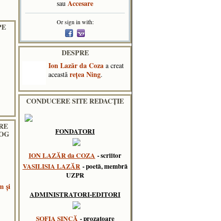
Accesare
sau
Or sign in with:
PE
DESPRE
Ion Lazăr da Coza
a creat
reţea Ning
această
.
CONDUCERE SITE REDACȚIE
RE
FONDATORI
LOG
ION LAZĂR da COZA
- scriitor
VASILISIA LAZĂR
- poetă, membră
UZPR
m și
ADMINISTRATORI-EDITORI
SOFIA SINCĂ
- prozatoare