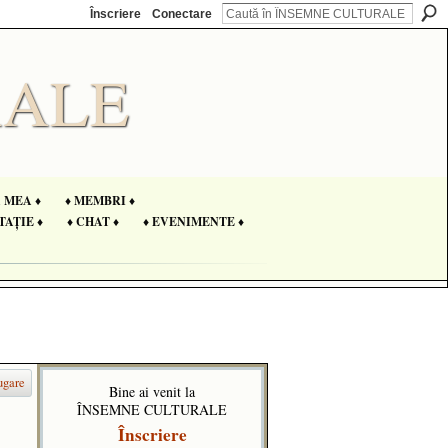
Înscriere
Conectare
A MEA ♦
♦ MEMBRI ♦
TAȚIE ♦
♦ CHAT ♦
♦ EVENIMENTE ♦
ugare
Bine ai venit la
ÎNSEMNE CULTURALE
Înscriere