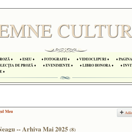
PROZĂ ♦
♦ ESEU ♦
♦ FOTOGRAFII ♦
♦ VIDEOCLIPURI ♦
♦ PAGIN
OLECȚIA DE PROZĂ ♦
♦ EVENIMENTE ♦
♦ LIBRO HONORA ♦
♦ INVI
E ♦
gul Meu
Adă
 Neagu -- Arhiva Mai 2025
(8)