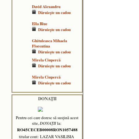
David Alexandru
Dăruieşte un cadou
Ella Blue
Dăruieşte un cadou
Ghituleasca Mihaela
Florentina
Dăruieşte un cadou
Mirela Ciupercă
Dăruieşte un cadou
Mirela Ciupercă
Dăruieşte un cadou
DONAȚII
Pentru cei care doresc să susțină acest
site,
DONAȚII
la:
RO45CECEB00008RON1057488
titular cont: LAZAR VASILISIA