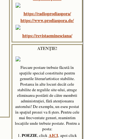
https://radioprodiaspora/
https://www.prodiaspora.de/
https://revistaeminesciana/
ATENȚIE!
Fiecare postare trebuie făcută în
spaţiile special constituite pentru
genurile literar/artistice stabilite.
Postarea în alte locuri decât cele
stabilite de regulile site-ului, atrage
eliminarea postării de către membrii
administraţiei, fără atenţionarea
autorului! De exemplu, un eseu postat
în spațiul prozei va fi șters. Pentru cele
mai frecventate genuri, reamintim
locațiile unde trebuie postate.
Pentru a
posta:
POEZIE
AICI
1.
, click
, apoi click