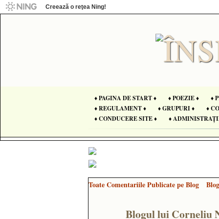
Creează o reţea Ning!
♦ PAGINA DE START ♦
♦ POEZIE ♦
♦ 
♦ REGULAMENT ♦
♦ GRUPURI ♦
♦ C
♦ CONDUCERE SITE ♦
♦ ADMINISTRAȚI
Toate Comentariile Publicate pe Blog
Blo
Blogul lui Corneliu