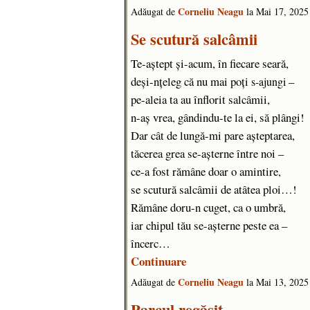
Corneliu Neagu
Adăugat de
la Mai 17, 202
Se scutură salcâmii
Te-aștept și-acum, în fiecare seară,
deși-nțeleg că nu mai poți
–
s-ajungi
pe-aleia ta au înflorit salcâmii,
n-aș vrea, gândindu-te la ei, să plângi!
Dar cât de lungă-mi pare așteptarea,
tăcerea grea se-așterne între noi –
ce-a fost rămâne doar o amintire,
se scutură salcâmii de atâtea ploi…!
Rămâne doru-n cuget, ca o umbră,
iar chipul tău se-așterne peste ea –
încerc…
Continuare
Corneliu Neagu
Adăugat de
la Mai 13, 202
Parcul regăsit