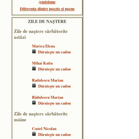
(emisiune
Diferența dintre poezie și poem
ZILE DE NAŞTERE
Zile de naştere sărbătorite
astăzi
Marica Elena
Dăruieşte un cadou
Mihai Katin
Dăruieşte un cadou
Radulescu Marian
Dăruieşte un cadou
Rădulescu Marian
Dăruieşte un cadou
Zile de naştere sărbătorite
mâine
Costel Nicolau
Dăruieşte un cadou