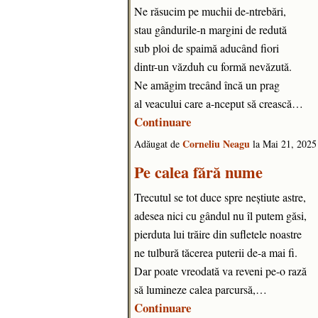
Ne răsucim pe muchii de-ntrebări,
stau gândurile-n margini de redută
sub ploi de spaimă aducând fiori
dintr-un văzduh cu formă nevăzută.
Ne amăgim trecând încă un prag
al veacului care a-nceput să crească…
Continuare
Corneliu Neagu
Adăugat de
la Mai 21, 202
Pe calea fără nume
Trecutul se tot duce spre neștiute astre,
adesea nici cu gândul nu îl putem găsi,
pierduta lui trăire din sufletele noastre
ne tulbură tăcerea puterii de-a mai fi.
Dar poate vreodată va reveni pe-o rază
să lumineze calea parcursă,…
Continuare