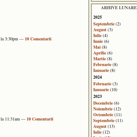
ARHIVE LUNARE
2025
Septembrie
(2)
August
(3)
Iulie
(4)
10 Comentarii
5 la 3:30pm —
Iunie
(6)
Mai
(8)
Aprilie
(6)
Martie
(8)
Februarie
(8)
Ianuarie
(8)
2024
Februarie
(3)
Ianuarie
(10)
2023
Decembrie
(6)
Noiembrie
(12)
Octombrie
(11)
10 Comentarii
5 la 11:31am —
Septembrie
(11)
August
(13)
Iulie
(12)