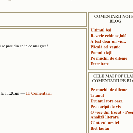
COMENTARII NOI 
BLOG
Ultimul bal
Reverie echinocțială
A fost doar un vis...
i se pare din ce în ce mai grea!
Păcală cel veșnic
Pomul vieții
Pe muchii de dileme
Eternitate
CELE MAI POPULA
COMENTARII PE B
Pe muchii de dileme
11 Comentarii
5 la 11:20am —
Titanul
Drumul spre oază
Pe-o aripă de vis
O voce din trecut - Poe
Analiză literară
Cântecul ursitei
Biet lăutar