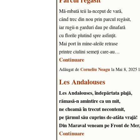
Mă-mbată teii la-nceput de vară,
când trec din nou prin parcul regăsit,
iar rugii-n garduri dau pe dinafară
cu florile plutind spre asfințit.
Mai port în mine-aleile retrase
printre ciulini semeți care-au…
Continuare
Corneliu Neagu
Adăugat de
la Mai 8, 2025
Les Andalouses
Les Andalouses, îndepărtata plajă,
rămasă-n amintire ca un mit,
ne cheamă în trecut necontenit,
pe ţărmul său cuprins de-atâta vrajă!
Din Maraval veneam pe Front de Me
Continuare