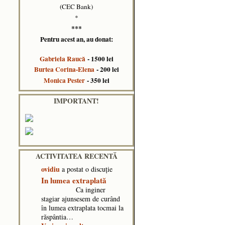
(CEC Bank)
*
***
Pentru acest an, au donat:
Gabriela Raucă
- 1500 lei
Burtea Corina-Elena
- 200 lei
Monica Pester
- 350 lei
IMPORTANT!
ACTIVITATEA RECENTĂ
ovidiu
a postat o discuţie
In lumea extraplată
Ca inginer
stagiar ajunsesem de curând
în lumea extraplata tocmai la
răspântia…