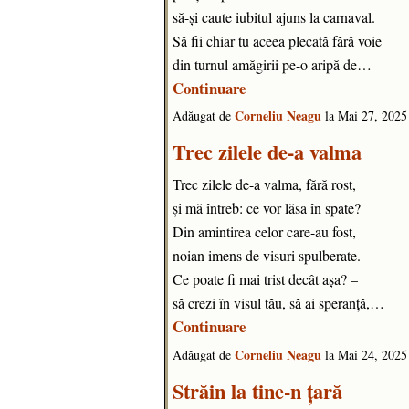
să-și caute iubitul ajuns la carnaval.
Să fii chiar tu aceea plecată fără voie
din turnul amăgirii pe-o aripă de…
Continuare
Corneliu Neagu
Adăugat de
la Mai 27, 202
Trec zilele de-a valma
Trec zilele de-a valma, fără rost,
și mă întreb: ce vor lăsa în spate?
Din amintirea celor care-au fost,
noian imens de visuri spulberate.
Ce poate fi mai trist decât așa? –
să crezi în visul tău, să ai speranță,…
Continuare
Corneliu Neagu
Adăugat de
la Mai 24, 202
Străin la tine-n țară