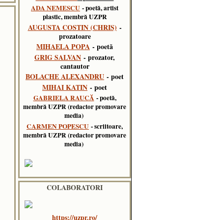
ADA NEMESCU
- poetă, artist
plastic, membră UZPR
AUGUSTA COSTIN (CHRIS)
-
prozatoare
MIHAELA POPA
- poetă
GRIG SALVAN
- prozator,
cantautor
BOLACHE ALEXANDRU
- poet
MIHAI KATIN
- poet
GABRIELA RAUCĂ
- poetă,
membră UZPR (redactor promovare
media)
CARMEN POPESCU
- scriitoare,
membră UZPR (redactor promovare
media)
COLABORATORI
https://uzpr.ro/