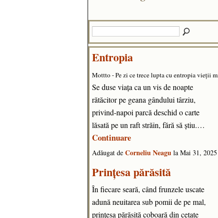
Entropia
Mottto - Pe zi ce trece lupta cu entropia vieții m
Se duse viața ca un vis de noapte
rătăcitor pe geana gândului târziu,
privind-napoi parcă deschid o carte
lăsată pe un raft străin, fără să știu.…
Continuare
Corneliu Neagu
Adăugat de
la Mai 31, 202
Prințesa părăsită
În fiecare seară, când frunzele uscate
adună neuitarea sub pomii de pe mal,
prințesa părăsită coboară din cetate