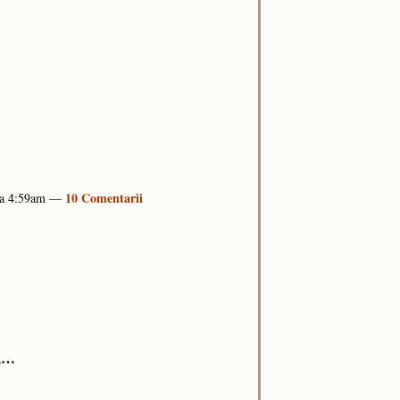
10 Comentarii
 la 4:59am —
r,…