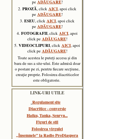
ADĂUGARE
pe
!
PROZĂ
AICI
2.
, click
, apoi click
ADĂUGARE
pe
!
ESEU
AICI
3.
, click
, apoi click
ADĂUGARE
pe
!
FOTOGRAFII
AICI
4.
, click
, apoi
ADĂUGARE
click pe
!
VIDEOCLIPURI
AICI
5.
, click
,
apoi
ADĂUGARE
click pe
!
Toate acestea le puteți accesa și din
bara de sus a site-ului. Este admisă doar
o postare pe zi, pentru fiecare secțiune,
creație proprie. Folosirea diacriticelor
este obligatorie.
LINK-URI UTILE
Regulament site
Diacritice - conversie
Haiku, Tanka, Senryu..
.
Figuri de stil
Folosirea virgulei
„Însemnele” la Radio ProDiaspora