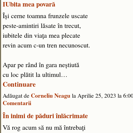
IUbita mea povară
Își cerne toamna frunzele uscate
peste-amintiri lăsate în trecut,
iubitele din viața mea plecate
revin acum c-un tren necunoscut.
Apar pe rând în gara neștiută
cu loc plătit la ultimul…
Continuare
Corneliu Neagu
Adăugat de
la Aprilie 25, 2023 la 6
Comentarii
În inimi de păduri înlăcrimate
Vă rog acum să nu mă întrebați