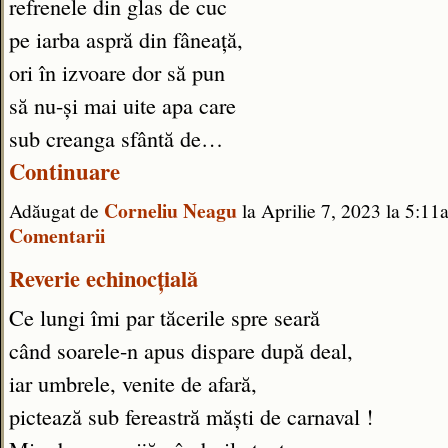
refrenele din glas de cuc
pe iarba aspră din fâneață,
ori în izvoare dor să pun
să nu-și mai uite apa care
sub creanga sfântă de…
Continuare
Corneliu Neagu
Adăugat de
la Aprilie 7, 2023 la 5:
Comentarii
Reverie echinocțială
Ce lungi îmi par tăcerile spre seară
când soarele-n apus dispare după deal,
iar umbrele, venite de afară,
pictează sub fereastră măști de carnaval !