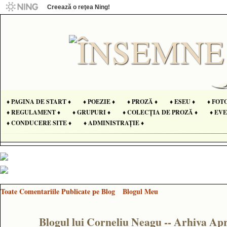
Creează o reţea Ning!
♦ PAGINA DE START ♦
♦ POEZIE ♦
♦ PROZĂ ♦
♦ ESEU ♦
♦ FOT
♦ REGULAMENT ♦
♦ GRUPURI ♦
♦ COLECȚIA DE PROZĂ ♦
♦ EV
♦ CONDUCERE SITE ♦
♦ ADMINISTRAȚIE ♦
Toate Comentariile Publicate pe Blog
Blogul Meu
Blogul lui Corneliu Neagu -- Arhiva Apr