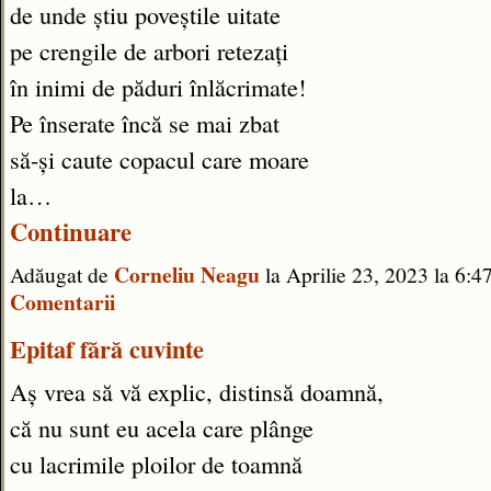
de unde știu poveștile uitate
pe crengile de arbori retezați
în inimi de păduri înlăcrimate!
Pe înserate încă se mai zbat
să-și caute copacul care moare
la…
Continuare
Corneliu Neagu
Adăugat de
la Aprilie 23, 2023 la 6
Comentarii
Epitaf fără cuvinte
Aș vrea să vă explic, distinsă doamnă,
că nu sunt eu acela care plânge
cu lacrimile ploilor de toamnă