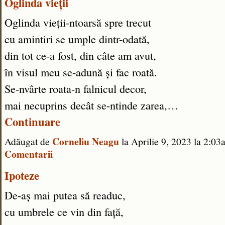
Oglinda vieții
Oglinda vieții-ntoarsă spre trecut
cu amintiri se umple dintr-odată,
din tot ce-a fost, din câte am avut,
în visul meu se-adună și fac roată.
Se-nvârte roata-n falnicul decor,
mai necuprins decât se-ntinde zarea,…
Continuare
Corneliu Neagu
Adăugat de
la Aprilie 9, 2023 la 2:
Comentarii
Ipoteze
De-aș mai putea să readuc,
cu umbrele ce vin din față,