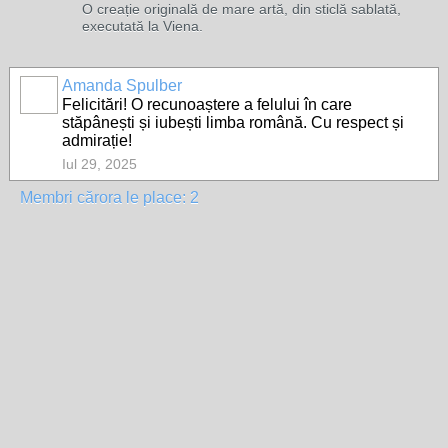
O creație originală de mare artă, din sticlă sablată,
executată la Viena.
Amanda Spulber
Felicitări! O recunoaștere a felului în care
stăpânești și iubești limba română. Cu respect și
admirație!
Iul 29, 2025
Membri cărora le place: 2