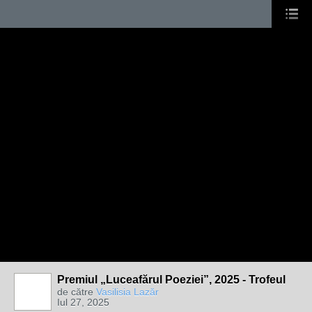
Premiul „Luceafărul Poeziei”, 2025 - Trofeul
de către
Vasilisia Lazăr
Iul 27, 2025