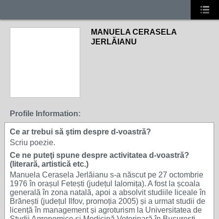
MANUELA CERASELA
JERLĂIANU
Profile Information:
Ce ar trebui să ştim despre d-voastră?
Scriu poezie.
Ce ne puteţi spune despre activitatea d-voastră?
(literară, artistică etc.)
Manuela Cerasela Jerlăianu s-a născut pe 27 octombrie
1976 în orașul Fetești (județul Ialomița). A fost la școala
generală în zona natală, apoi a absolvit studiile liceale în
Brănești (județul Ilfov, promoția 2005) și a urmat studii de
licență în management și agroturism la Universitatea de
Studii Agronomice și Medicină Veterinară în București