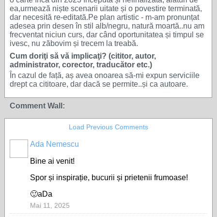
ea,urmează niște scenarii uitate și o povestire terminată,
dar necesită re-editată.Pe plan artistic - m-am pronunțat
adesea prin desen în stil alb/negru, natură moartă..nu am
frecventat niciun curs, dar când oportunitatea și timpul se
ivesc, nu zăbovim și trecem la treabă.
Cum doriţi să vă implicaţi? (cititor, autor,
administrator, corector, traducător etc.)
În cazul de față, aș avea onoarea să-mi expun serviciile
drept ca cititoare, dar dacă se permite..și ca autoare.
Comment Wall:
Load Previous Comments
Ada Nemescu
Bine ai venit!
Spor și inspirație, bucurii și prietenii frumoase!
🙂aDa
Mai 11, 2025