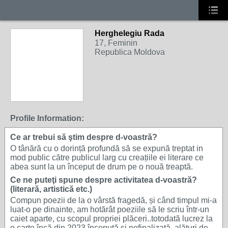
Herghelegiu Rada
17, Feminin
Republica Moldova
Profile Information:
Ce ar trebui să ştim despre d-voastră?
O tânără cu o dorință profundă să se expună treptat in
mod public către publicul larg cu creațiile ei literare ce
abea sunt la un început de drum pe o nouă treaptă.
Ce ne puteţi spune despre activitatea d-voastră?
(literară, artistică etc.)
Compun poezii de la o vârstă fragedă, și când timpul mi-a
luat-o pe dinainte, am hotărât poeziile să le scriu într-un
caiet aparte, cu scopul propriei plăceri..totodată lucrez la
o carte încă din 2023 începută și nefinalizată, alături de