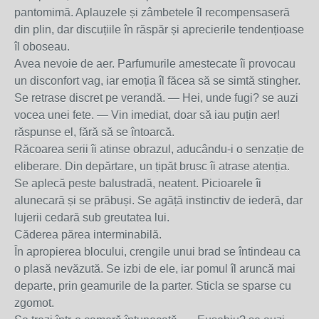
pantomimă. Aplauzele și zâmbetele îl recompensaseră
din plin, dar discuțiile în răspăr și aprecierile tendențioase
îl oboseau.
Avea nevoie de aer. Parfumurile amestecate îi provocau
un disconfort vag, iar emoția îl făcea să se simtă stingher.
Se retrase discret pe verandă. — Hei, unde fugi? se auzi
vocea unei fete. — Vin imediat, doar să iau puțin aer!
răspunse el, fără să se întoarcă.
Răcoarea serii îi atinse obrazul, aducându-i o senzație de
eliberare. Din depărtare, un țipăt brusc îi atrase atenția.
Se aplecă peste balustradă, neatent. Picioarele îi
alunecară și se prăbuși. Se agăță instinctiv de iederă, dar
lujerii cedară sub greutatea lui.
Căderea părea interminabilă.
În apropierea blocului, crengile unui brad se întindeau ca
o plasă nevăzută. Se izbi de ele, iar pomul îl aruncă mai
departe, prin geamurile de la parter. Sticla se sparse cu
zgomot.