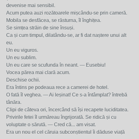
devenise mai sensibil.
Acum putea auzi rozătoarele mișcându-se prin cameră.
Mobila se desfăcea, se răsturna, îl înghițea.
Se simțea străin de sine însuși.
Ca și cum timpul, dilatându-se, ar fi dat naștere unui alt
eu.
Un eu viguros.
Un eu sublim.
Un eu care se scufunda în neant. — Eusebiu!
Vocea părea mai clară acum.
Deschise ochii.
Era întins pe podeaua rece a camerei de hotel.
O fată îl veghea. — Ai leșinat! Ce s-a întâmplat? întrebă
tânăra.
Clipi de câteva ori, încercând să își recapete luciditatea.
Privirile fetei îl urmăreau îngrijorată. Se ridică și cu
voluptate o sărută. — Cred că... am visat.
Era un nou el cel căruia subconștientul îi dăduse viață