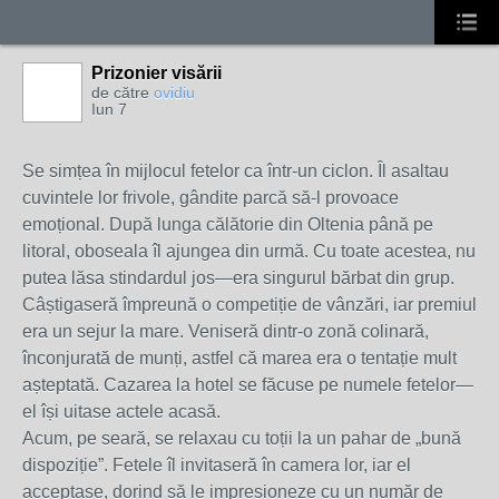
Prizonier visării
de către
ovidiu
Iun 7
Se simțea în mijlocul fetelor ca într-un ciclon. Îl asaltau
cuvintele lor frivole, gândite parcă să-l provoace
emoțional. După lunga călătorie din Oltenia până pe
litoral, oboseala îl ajungea din urmă. Cu toate acestea, nu
putea lăsa stindardul jos—era singurul bărbat din grup.
Câștigaseră împreună o competiție de vânzări, iar premiul
era un sejur la mare. Veniseră dintr-o zonă colinară,
înconjurată de munți, astfel că marea era o tentație mult
așteptată. Cazarea la hotel se făcuse pe numele fetelor—
el își uitase actele acasă.
Acum, pe seară, se relaxau cu toții la un pahar de „bună
dispoziție”. Fetele îl invitaseră în camera lor, iar el
acceptase, dorind să le impresioneze cu un număr de