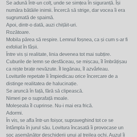
Se adună într-un colț, unde se simțea în siguranță. Își
număra bătăile inimii. Încercă să strige, dar vocea îi era
sugrumată de spaimă.
Apoi, dintr-o dată, auzi chițăit-uri.
Rozătoare.
Mobila părea să respire. Lemnul foșnea, ca și cum s-ar fi
exfoliat în fâșii.
Între vis și realitate, linia devenea tot mai subțire.
Cuburile de lemn se desfăceau, se mișcau, îl îmbrățișau
ca niște brațe nevăzute. Îl legănau, îl azvârleau.
Loviturile repetate îi împiedicau orice încercare de a
distinge realitatea de halucinație.
Se aruncă în față, fără să clipească.
Nimeri pe o suprafață moale.
Moleșeala îl cuprinse. Nu-i mai era frică.
Adormi.
În vis, se afla într-un foișor, supraveghind tot ce se
întâmpla în jurul său. Lovitura încasată îi provocase un
șoc asemănător deschiderii unui al treilea ochi. Auzul îi