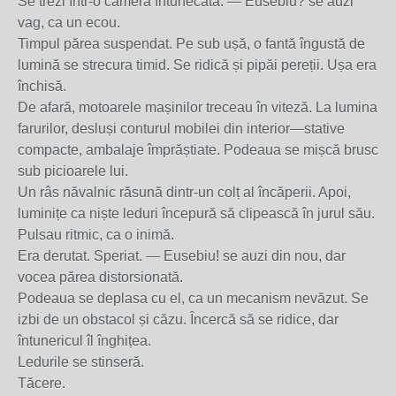
Se trezi într-o cameră întunecată. — Eusebiu? se auzi
vag, ca un ecou.
Timpul părea suspendat. Pe sub ușă, o fantă îngustă de
lumină se strecura timid. Se ridică și pipăi pereții. Ușa era
închisă.
De afară, motoarele mașinilor treceau în viteză. La lumina
farurilor, desluși conturul mobilei din interior—stative
compacte, ambalaje împrăștiate. Podeaua se mișcă brusc
sub picioarele lui.
Un râs năvalnic răsună dintr-un colț al încăperii. Apoi,
luminițe ca niște leduri începură să clipească în jurul său.
Pulsau ritmic, ca o inimă.
Era derutat. Speriat. — Eusebiu! se auzi din nou, dar
vocea părea distorsionată.
Podeaua se deplasa cu el, ca un mecanism nevăzut. Se
izbi de un obstacol și căzu. Încercă să se ridice, dar
întunericul îl înghițea.
Ledurile se stinseră.
Tăcere.