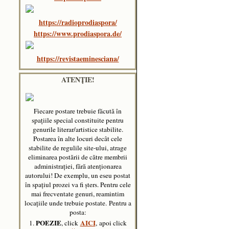
https://radioprodiaspora/
https://www.prodiaspora.de/
https://revistaeminesciana/
ATENȚIE!
Fiecare postare trebuie făcută în
spaţiile special constituite pentru
genurile literar/artistice stabilite.
Postarea în alte locuri decât cele
stabilite de regulile site-ului, atrage
eliminarea postării de către membrii
administraţiei, fără atenţionarea
autorului! De exemplu, un eseu postat
în spațiul prozei va fi șters. Pentru cele
mai frecventate genuri, reamintim
locațiile unde trebuie postate.
Pentru a
posta:
POEZIE
AICI
1.
, click
, apoi click