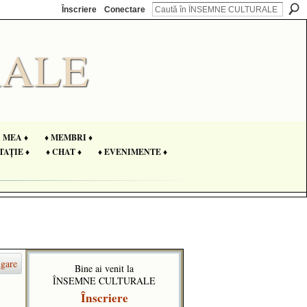
Înscriere
Conectare
A MEA ♦
♦ MEMBRI ♦
TAȚIE ♦
♦ CHAT ♦
♦ EVENIMENTE ♦
gare
Bine ai venit la
ÎNSEMNE CULTURALE
Înscriere