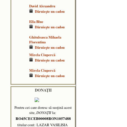
David Alexandru
Dăruieşte un cadou
Ella Blue
Dăruieşte un cadou
Ghituleasca Mihaela
Florentina
Dăruieşte un cadou
Mirela Ciupercă
Dăruieşte un cadou
Mirela Ciupercă
Dăruieşte un cadou
DONAȚII
Pentru cei care doresc să susțină acest
site,
DONAȚII
la:
RO45CECEB00008RON1057488
titular cont: LAZAR VASILISIA