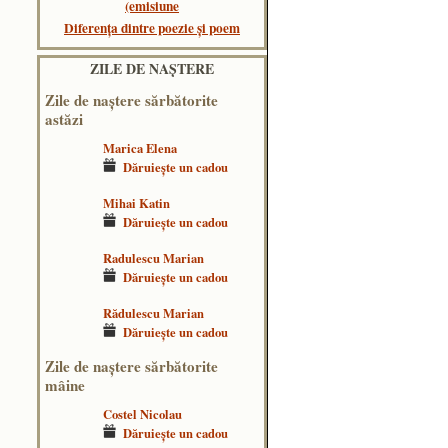
(emisiune
Diferența dintre poezie și poem
ZILE DE NAŞTERE
Zile de naştere sărbătorite
astăzi
Marica Elena
Dăruieşte un cadou
Mihai Katin
Dăruieşte un cadou
Radulescu Marian
Dăruieşte un cadou
Rădulescu Marian
Dăruieşte un cadou
Zile de naştere sărbătorite
mâine
Costel Nicolau
Dăruieşte un cadou