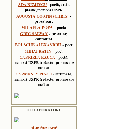
ADA NEMESCU
- poetă, artist
plastic, membră UZPR
AUGUSTA COSTIN (CHRIS)
-
prozatoare
MIHAELA POPA
- poetă
GRIG SALVAN
- prozator,
cantautor
BOLACHE ALEXANDRU
- poet
MIHAI KATIN
- poet
GABRIELA RAUCĂ
- poetă,
membră UZPR (redactor promovare
media)
CARMEN POPESCU
- scriitoare,
membră UZPR (redactor promovare
media)
COLABORATORI
https://uzpr.ro/