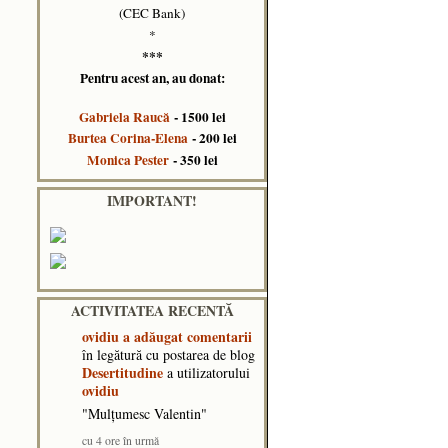
(CEC Bank)
*
***
Pentru acest an, au donat:
Gabriela Raucă
- 1500 lei
Burtea Corina-Elena
- 200 lei
Monica Pester
- 350 lei
IMPORTANT!
ACTIVITATEA RECENTĂ
ovidiu
a adăugat comentarii
în legătură cu postarea de blog
Desertitudine
a utilizatorului
ovidiu
"Mulțumesc Valentin"
cu 4 ore în urmă