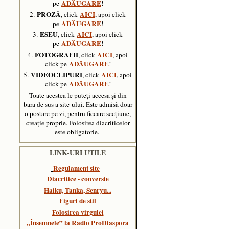
ADĂUGARE
pe
!
PROZĂ
AICI
2.
, click
, apoi click
ADĂUGARE
pe
!
ESEU
AICI
3.
, click
, apoi click
ADĂUGARE
pe
!
FOTOGRAFII
AICI
4.
, click
, apoi
ADĂUGARE
click pe
!
VIDEOCLIPURI
AICI
5.
, click
,
apoi
ADĂUGARE
click pe
!
Toate acestea le puteți accesa și din
bara de sus a site-ului. Este admisă doar
o postare pe zi, pentru fiecare secțiune,
creație proprie. Folosirea diacriticelor
este obligatorie.
LINK-URI UTILE
Regulament site
Diacritice - conversie
Haiku, Tanka, Senryu..
.
Figuri de stil
Folosirea virgulei
„Însemnele” la Radio ProDiaspora