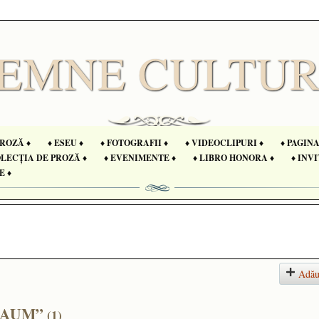
PROZĂ ♦
♦ ESEU ♦
♦ FOTOGRAFII ♦
♦ VIDEOCLIPURI ♦
♦ PAGIN
OLECȚIA DE PROZĂ ♦
♦ EVENIMENTE ♦
♦ LIBRO HONORA ♦
♦ INVI
E ♦
Adău
 „NAUM”
(1)