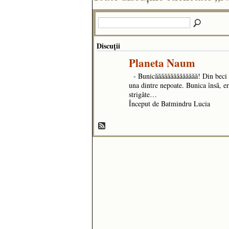
Discuţii
Planeta Naum
- Bunicăăăăăăăăăăăăăă! Din beci s
una dintre nepoate. Bunica însă, er
strigăte…
Început de Batmindru Lucia