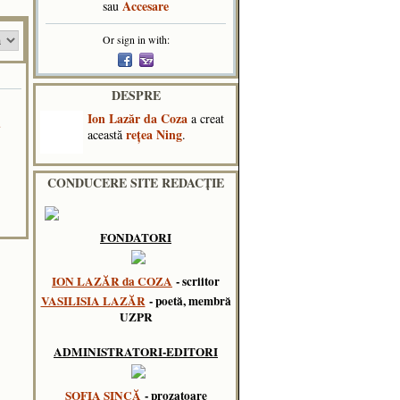
Accesare
sau
Or sign in with:
DESPRE
Ion Lazăr da Coza
a creat
u
reţea Ning
această
.
CONDUCERE SITE REDACȚIE
FONDATORI
ION LAZĂR da COZA
- scriitor
VASILISIA LAZĂR
- poetă, membră
UZPR
ADMINISTRATORI-EDITORI
SOFIA SINCĂ
- prozatoare